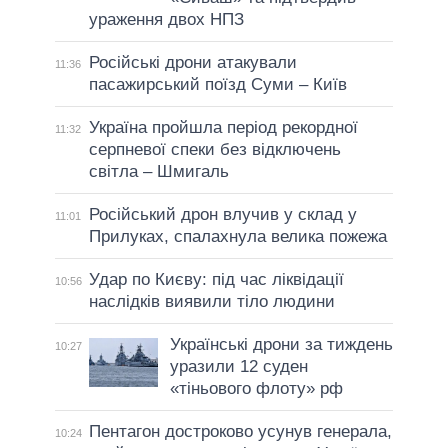
ураження двох НПЗ
Російські дрони атакували
11:36
пасажирський поїзд Суми – Київ
Україна пройшла період рекордної
11:32
серпневої спеки без відключень
світла – Шмигаль
Російський дрон влучив у склад у
11:01
Прилуках, спалахнула велика пожежа
Удар по Києву: під час ліквідації
10:56
наслідків виявили тіло людини
Українські дрони за тиждень
10:27
уразили 12 суден
«тіньового флоту» рф
Пентагон достроково усунув генерала,
10:24