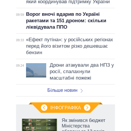
який координував підтримку України
Ворог вночі вдарив по Україні
09:59
ракетами та 151 дроном: скільки
ліквідувала ППО
«Ефект путіна»: у російських регіонах
09:33
перед його візитом різко дешевшає
бензин
Дрони атакували два НПЗ у
09:24
росії, спалахнули
масштабні пожежі
Більше новин
ІНФОГРАФІКА
Як змінився бюджет
раїні
Міністерства