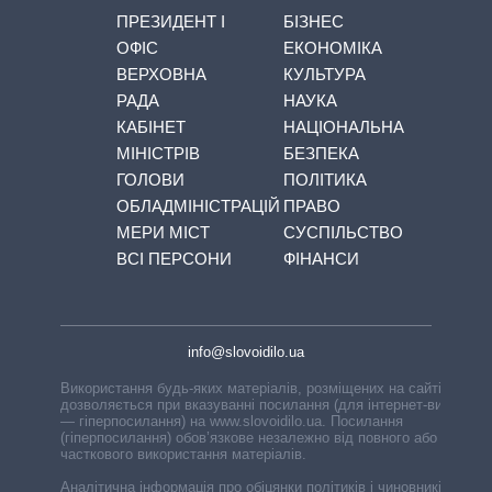
ПРЕЗИДЕНТ І
БІЗНЕС
ОФІС
ЕКОНОМІКА
ВЕРХОВНА
КУЛЬТУРА
РАДА
НАУКА
КАБІНЕТ
НАЦІОНАЛЬНА
МІНІСТРІВ
БЕЗПЕКА
ГОЛОВИ
ПОЛІТИКА
ОБЛАДМІНІСТРАЦІЙ
ПРАВО
МЕРИ МІСТ
СУСПІЛЬСТВО
ВСІ ПЕРСОНИ
ФІНАНСИ
info@slovoidilo.ua
Використання будь-яких матеріалів, розміщених на сайті,
дозволяється при вказуванні посилання (для інтернет-видань
— гіперпосилання) на www.slovoidilo.ua. Посилання
(гіперпосилання) обов’язкове незалежно від повного або
часткового використання матеріалів.
Аналітична інформація про обіцянки політиків і чиновників,