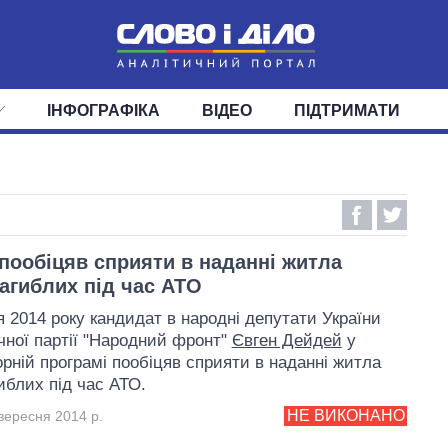
ІНФОГРАФІКА
ВІДЕО
ПІДТРИМАТИ
ІС
СТРІЧКА
ВЕРХОВНА РАДА
ПОДІЇ
СТАТТІ
КАБІНЕТ МІНІСТРІВ
ДУМКИ
ОГЛЯДИ
ГОЛОВИ ОБЛАДМІНІСТРА
ДАЙДЖЕСТИ
ПОЛІТИКА
ДЕПУТАТИ
ЕКОНОМІКА
КОМІТЕТИ
СУСПІЛЬСТВО
ФРАКЦІЇ
ОКРУГИ
СВІТ
пообіцяв сприяти в наданні житла
загиблих під час АТО
я 2014 року кандидат в народні депутати України
ичної партії "Народний фронт"
Євген Дейдей
у
рній програмі пообіцяв сприяти в наданні житла
иблих під час АТО.
НЕ ВИКОНАНО
вересня 2014 р.