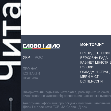
МОНІТОРИНГ
ПРЕЗИДЕНТ І ОФІС
УКР
РОС
ВЕРХОВНА РАДА
КАБІНЕТ МІНІСТРІ
ГОЛОВИ
ПРО НАС
ОБЛАДМІНІСТРАЦІ
КОНТАКТИ
МЕРИ МІСТ
ПРАВИЛА
ВСІ ПЕРСОНИ
Використання будь-яких матеріалів, розміщених на сайті,
обов’язкове незалежно від повного або часткового викори
Аналітична інформація про обіцянки політиків і чиновників
Діло» і є власністю ТОВ «ІА Слово і Діло».