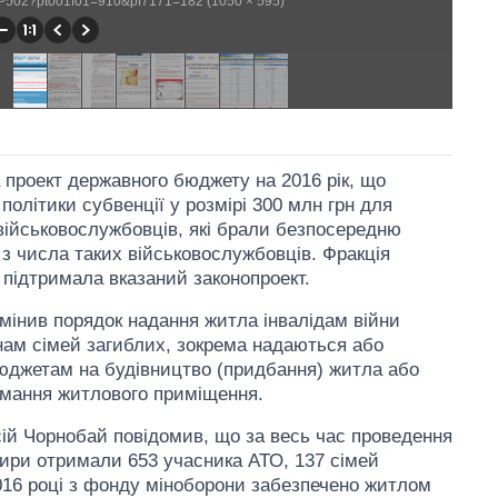
/WP502?pt001f01=910&pf7171=182 (1050 × 595)
 проект державного бюджету на 2016 рік, що
політики субвенції у розмірі 300 млн грн для
військовослужбовців, які брали безпосередню
пи з числа таких військовослужбовців. Фракція
підтримала вказаний законопроект.
мінив порядок надання житла інвалідам війни
енам сімей загиблих, зокрема надаються або
юджетам на будівництво (придбання) житла або
имання житлового приміщення.
сій Чорнобай повідомив, що за весь час проведення
тири отримали 653 учасника АТО, 137 сімей
016 році з фонду міноборони забезпечено житлом