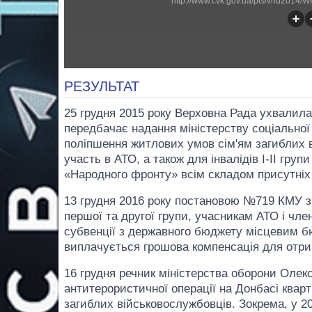
http://www.cvk.gov.ua/pls/vnd2014
РЕЗУЛЬТАТ
25 грудня 2015 року Верховна Рада ухвалила
передбачає надання міністерству соціальної 
поліпшення житлових умов сім'ям загиблих 
участь в АТО, а також для інвалідів I-II гру
«Народного фронту» всім складом присутніх 
13 грудня 2016 року постановою №719 КМУ з
першої та другої групи, учасникам АТО і чл
субвенції з державного бюджету місцевим б
виплачується грошова компенсація для отр
16 грудня речник міністерства оборони Олек
антитерористичної операції на Донбасі квар
загиблих військовослужбовців. Зокрема, у 2