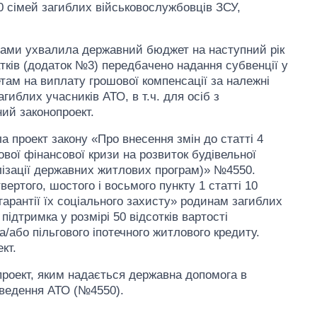
50 сімей загиблих військовослужбовців ЗСУ,
осами ухвалила державний бюджет на наступний рік
атків (додаток №3) передбачено надання субвенції у
там на виплату грошової компенсації за належні
иблих учасників АТО, в т.ч. для осіб з
ний законопроект.
 проект закону «Про внесення змін до статті 4
ової фінансової кризи на розвиток будівельної
лізації державних житлових програм)» №4550.
твертого, шостого і восьмого пункту 1 статті 10
 гарантії їх соціального захисту» родинам загиблих
ідтримка у розмірі 50 відсотків вартості
/або пільгового іпотечного житлового кредиту.
кт.
роект, яким надається державна допомога в
оведення АТО (№4550).
Як змінився