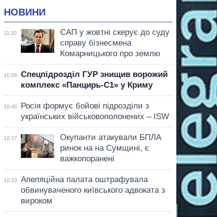
НОВИНИ
САП у жовтні скерує до суду
11:20
справу бізнесмена
Комарницького про землю
Спецпідрозділ ГУР знищив ворожий
10:58
комплекс «Панцирь-С1» у Криму
Росія формує бойові підрозділи з
10:45
українських військовополонених – ISW
Окупанти атакували БПЛА
10:27
ринок на на Сумщині, є
важкопоранені
Апеляційна палата оштрафувала
10:10
обвинуваченого київського адвоката з
вироком