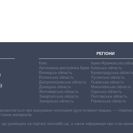
бюджет
Міністерства
оборони за 13
років війни з
росією
РЕГІОНИ
Київ
Івано-Франківська обл
Автономна республіка Крим
Київська область
Вінницька область
Кіровоградська област
В
Волинська область
Луганська область
Дніпропетровська область
Львівська область
Й
Донецька область
Миколаївська область
Житомирська область
Одеська область
Закарпатська область
Полтавська область
Запорізька область
Рівненська область
 дозволяється при вказуванні посилання (для інтернет-видань — гіперпоси
стання матеріалів.
, що розміщені на порталі slovoidilo.ua, а також інформація про стан вик