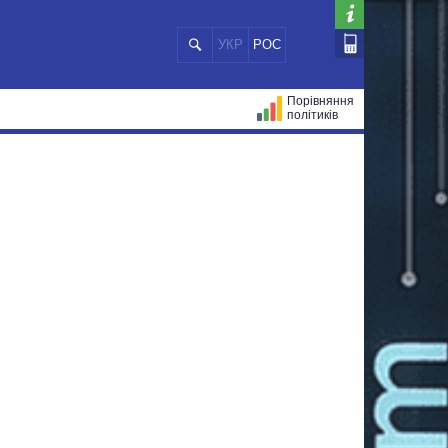
УКР
РОС
Порівняння
політиків
ЦІЙ
МЕРИ МІСТ
ВСІ ПЕРСОНИ