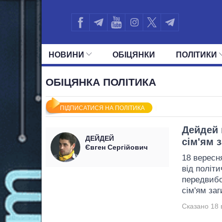
НОВИНИ
ОБIЦЯНКИ
ПОЛIТИКИ
УСІ ПОЛІТИКИ
ПРЕЗИДЕНТ І ОФ
ОБІЦЯНКА ПОЛІТИКА
ПІДПИСАТИСЯ НА ПОЛІТИКА
Дейдей 
ДЕЙДЕЙ
сім'ям 
Євген Сергійович
18 вересн
від політ
передвибо
сім'ям заг
Сказано 18 