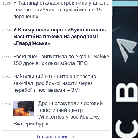
У Таїланді сталася стрілянина у школі,
10:08
семеро загиблих та щонайменше 15
поранених
У Криму після серії вибухів сталась
09:58
масштабна пожежа на аеродромі
«Гвардійське»
Росія вночі випустила по Україні майже
09:32
150 дронів: скільки збила ППО
Найбільший НПЗ Китаю наростив
08:54
закупівлі російської нафти через
перебої з поставками – ЗМІ
Дрони атакували черговий
08:16
логістичний центр
Wildberries у російському
Єкатеринбурзі
Більше новин