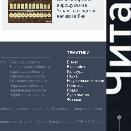
вирощували в
Україні до і під час
великої війни
ТЕМАТИКИ
асть
Сумська область
Бізнес
Тернопільська область
Економіка
ь
Харківська область
Культура
Херсонська область
Наука
Хмельницька область
Національна безпека
Черкаська область
Політика
Чернівецька область
Право
Чернігівська область
Суспільство
Фінанси
лання) на www.slovoidilo.ua. Посилання (гіперпосилання)
онання цих обіцянок, зібрана й опрацьована ТОВ «ІА Слово і