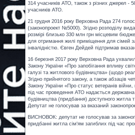
314 учасників АТО, також з різних джерел - 
учасників АТО.
21 грудня 2016 року Верховна Рада 274 гол
(законопроект №5000). Згідно розподілу вид
розмірі близько 330 млн грн місцевим бюдже
для отримання жилі приміщення для сімей заг
інвалідністю. Євген Дейдей підтримав вказа
16 березня 2017 року Верховна Рада ухвалила
Закону України «Про запобігання впливу світ
галузі та житлового будівництва» (щодо реа
Згідно прийнятого закону, а також абзаців че
Закону України «Про статус ветеранів війни,
під час проведення АТО надається державна п
будівництва (придбання) доступного житла та
Депутат не голосував за вказаний законопрое
ВИСНОВОК: депутат не голосував за законоп
придбанні житла сім'ям загиблих під час пр