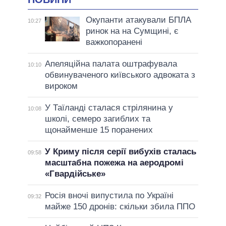
Окупанти атакували БПЛА
10:27
ринок на на Сумщині, є
важкопоранені
Апеляційна палата оштрафувала
10:10
обвинуваченого київського адвоката з
вироком
У Таїланді сталася стрілянина у
10:08
школі, семеро загиблих та
щонайменше 15 поранених
У Криму після серії вибухів сталась
09:58
масштабна пожежа на аеродромі
«Гвардійське»
Росія вночі випустила по Україні
09:32
майже 150 дронів: скільки збила ППО