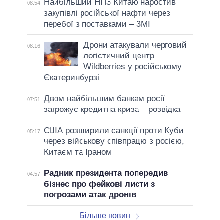
Найбільший НПЗ Китаю наростив
08:54
закупівлі російської нафти через
перебої з поставками – ЗМІ
Дрони атакували черговий
08:16
логістичний центр
Wildberries у російському
Єкатеринбурзі
Двом найбільшим банкам росії
07:51
загрожує кредитна криза – розвідка
США розширили санкції проти Куби
05:17
через військову співпрацю з росією,
Китаєм та Іраном
Радник президента попередив
04:57
бізнес про фейкові листи з
погрозами атак дронів
Більше новин