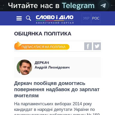
УКР
РОС
НОВИНИ
ОБІЦЯНКА ПОЛІТИКА
ОБIЦЯНКИ
СТРІЧКА
ПОЛІТИКА
ПІДПИСАТИСЯ НА ПОЛІТИКА
ПОДІЇ
ЕКОНОМІКА
ПОЛIТИКИ
СТАТТІ
СУСПІЛЬСТВО
ДЕРКАЧ
ІНФОГРАФІКА
ДУМКИ
СВІТ
УСІ ПОЛІТИКИ
Андрій Леонідович
ОГЛЯДИ
ПРЕЗИДЕНТ І ОФІС
ВІДЕО
ДАЙДЖЕСТИ
ВЕРХОВНА РАДА
Деркач пообіцяв домогтись
ПІДТРИМАТИ
повернення надбавок до зарплат
КАБІНЕТ МІНІСТРІВ
вчителям
ГОЛОВИ ОБЛАДМІНІСТРАЦІЙ
ПОРІВНЯННЯ ПОЛІТИКІВ
На парламентських виборах 2014 року
МЕРИ МІСТ
кандидат в народні депутати України по
ВСІ ПЕРСОНИ