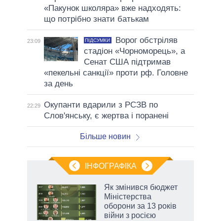
«Пакунок школяра» вже надходять:
що потрібно знати батькам
Ворог обстріляв
ПІДСУМКИ
23:09
стадіон «Чорноморець», а
Сенат США підтримав
«пекельні санкції» проти рф. Головне
за день
Окупанти вдарили з РСЗВ по
22:29
Слов'янську, є жертва і поранені
Більше новин
ІНФОГРАФІКА
Як змінився бюджет
ть
Міністерства
оборони за 13 років
війни з росією