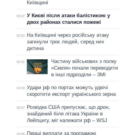
Київщині
У Києві після атаки балістикою у
03:47
двох районах сталися пожежі
На Київщині через російську атаку
02:53
загинули троє людей, серед них
дитина
Частину військових з полку
02:41
«Скеля» почали переводити
в інші підрозділи – ЗМІ
Удари рф по портах можуть удвічі
01:59
скоротити експорт українського зерна
Розвідка США припускає, що дрон,
00:57
знайдений біля літака України в
Лейпцигу, міг належати рф – WSJ
Перші виплати за програмою
23:56