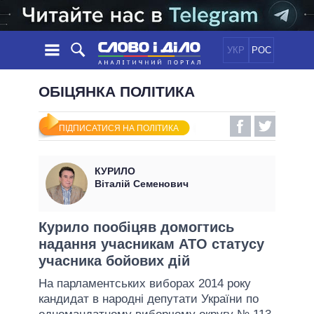
УКР
РОС
НОВИНИ
ОБІЦЯНКА ПОЛІТИКА
ОБIЦЯНКИ
СТРІЧКА
ПОЛІТИКА
ПІДПИСАТИСЯ НА ПОЛІТИКА
ПОДІЇ
ЕКОНОМІКА
ПОЛIТИКИ
СТАТТІ
СУСПІЛЬСТВО
КУРИЛО
ІНФОГРАФІКА
ДУМКИ
СВІТ
УСІ ПОЛІТИКИ
Віталій Семенович
ОГЛЯДИ
ПРЕЗИДЕНТ І ОФІС
ВІДЕО
ДАЙДЖЕСТИ
ВЕРХОВНА РАДА
Курило пообіцяв домогтись
ПІДТРИМАТИ
надання учасникам АТО статусу
КАБІНЕТ МІНІСТРІВ
учасника бойових дій
ГОЛОВИ ОБЛАДМІНІСТРАЦІЙ
ПОРІВНЯННЯ ПОЛІТИКІВ
На парламентських виборах 2014 року
МЕРИ МІСТ
кандидат в народні депутати України по
ВСІ ПЕРСОНИ