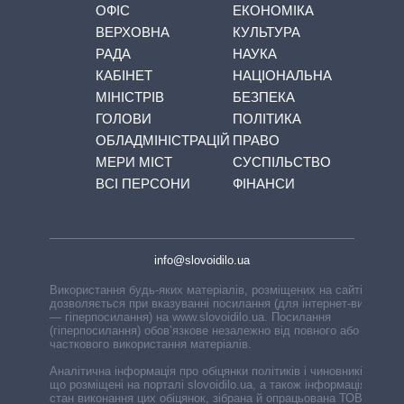
ОФІС
ЕКОНОМІКА
ВЕРХОВНА
КУЛЬТУРА
РАДА
НАУКА
КАБІНЕТ
НАЦІОНАЛЬНА
МІНІСТРІВ
БЕЗПЕКА
ГОЛОВИ
ПОЛІТИКА
ОБЛАДМІНІСТРАЦІЙ
ПРАВО
МЕРИ МІСТ
СУСПІЛЬСТВО
ВСІ ПЕРСОНИ
ФІНАНСИ
info@slovoidilo.ua
Використання будь-яких матеріалів, розміщених на сайті,
дозволяється при вказуванні посилання (для інтернет-видань
— гіперпосилання) на www.slovoidilo.ua. Посилання
(гіперпосилання) обов’язкове незалежно від повного або
часткового використання матеріалів.
Аналітична інформація про обіцянки політиків і чиновників,
що розміщені на порталі slovoidilo.ua, а також інформація про
стан виконання цих обіцянок, зібрана й опрацьована ТОВ «ІА