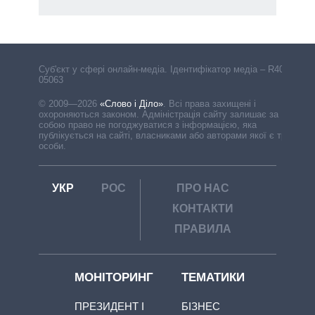
Cуб'єкт у сфері онлайн-медіа. Ідентифікатор медіа – R40-
05063
© 2009—2026
«Слово і Діло»
.
Всі права захищені і
охороняються законом. Адміністрація сайту залишає за
собою право не погоджуватися з інформацією, яка
публікується на сайті, власниками або авторами якої є треті
особи.
УКР
РОС
ПРО НАС
КОНТАКТИ
ПРАВИЛА
МОНІТОРИНГ
ТЕМАТИКИ
ПРЕЗИДЕНТ І
БІЗНЕС