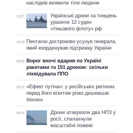
наслідків виявили тіло людини
Українські дрони за тиждень
10:27
уразили 12 суден
«тіньового флоту» рф
Пентагон достроково усунув генерала,
10:24
який координував підтримку України
Ворог вночі вдарив по Україні
09:59
ракетами та 151 дроном: скільки
ліквідувала ППО
«Ефект путіна»: у російських регіонах
09:33
перед його візитом різко дешевшає
бензин
Дрони атакували два НПЗ у
09:24
росії, спалахнули
масштабні пожежі