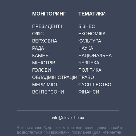
МОНІТОРИНГ
ТЕМАТИКИ
ПРЕЗИДЕНТ І
БІЗНЕС
ОФІС
ЕКОНОМІКА
ВЕРХОВНА
КУЛЬТУРА
РАДА
НАУКА
КАБІНЕТ
НАЦІОНАЛЬНА
МІНІСТРІВ
БЕЗПЕКА
ГОЛОВИ
ПОЛІТИКА
ОБЛАДМІНІСТРАЦІЙ
ПРАВО
МЕРИ МІСТ
СУСПІЛЬСТВО
ВСІ ПЕРСОНИ
ФІНАНСИ
info@slovoidilo.ua
Використання будь-яких матеріалів, розміщених на сайті,
дозволяється при вказуванні посилання (для інтернет-видань