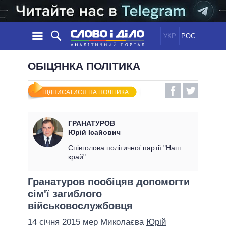
УКР
РОС
НОВИНИ
ОБІЦЯНКА ПОЛІТИКА
ОБIЦЯНКИ
СТРІЧКА
ПОЛІТИКА
ПІДПИСАТИСЯ НА ПОЛІТИКА
ПОДІЇ
ЕКОНОМІКА
ПОЛIТИКИ
СТАТТІ
СУСПІЛЬСТВО
ГРАНАТУРОВ
ІНФОГРАФІКА
ДУМКИ
СВІТ
УСІ ПОЛІТИКИ
Юрій Ісайович
ОГЛЯДИ
ПРЕЗИДЕНТ І ОФІС
Співголова політичної партії "Наш
ВІДЕО
край"
ДАЙДЖЕСТИ
ВЕРХОВНА РАДА
ПІДТРИМАТИ
КАБІНЕТ МІНІСТРІВ
Гранатуров пообіцяв допомогти
ГОЛОВИ ОБЛАДМІНІСТРАЦІЙ
сім'ї загиблого
ПОРІВНЯННЯ ПОЛІТИКІВ
МЕРИ МІСТ
військовослужбовця
ВСІ ПЕРСОНИ
14 січня 2015 мер Миколаєва
Юрій