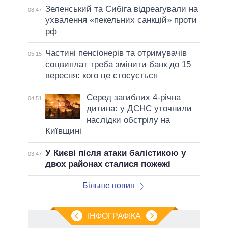
Зеленський та Сибіга відреагували на
08:47
ухвалення «пекельних санкцій» проти
рф
Частині пенсіонерів та отримувачів
05:15
соцвиплат треба змінити банк до 15
вересня: кого це стосується
Серед загиблих 4-річна
04:51
дитина: у ДСНС уточнили
наслідки обстрілу на
Київщині
У Києві після атаки балістикою у
03:47
двох районах сталися пожежі
Більше новин
ІНФОГРАФІКА