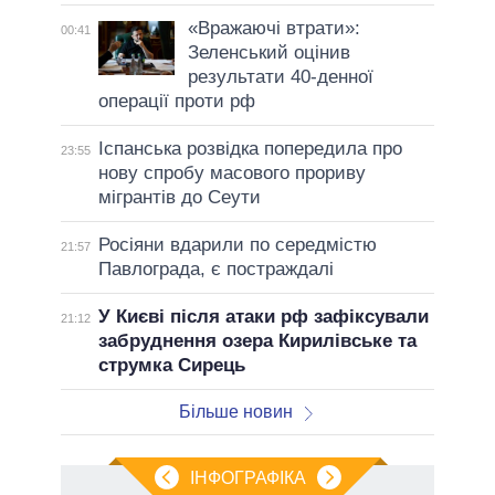
«Вражаючі втрати»:
00:41
Зеленський оцінив
результати 40-денної
операції проти рф
Іспанська розвідка попередила про
23:55
нову спробу масового прориву
мігрантів до Сеути
Росіяни вдарили по середмістю
21:57
Павлограда, є постраждалі
У Києві після атаки рф зафіксували
21:12
забруднення озера Кирилівське та
струмка Сирець
Більше новин
ІНФОГРАФІКА