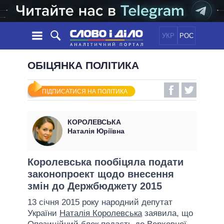
УКР
РОС
НОВИНИ
ОБІЦЯНКА ПОЛІТИКА
ОБIЦЯНКИ
СТРІЧКА
ПОЛІТИКА
ПІДПИСАТИСЯ НА ПОЛІТИКА
ПОДІЇ
ЕКОНОМІКА
ПОЛIТИКИ
СТАТТІ
СУСПІЛЬСТВО
КОРОЛЕВСЬКА
ІНФОГРАФІКА
ДУМКИ
СВІТ
УСІ ПОЛІТИКИ
Наталія Юріївна
ОГЛЯДИ
ПРЕЗИДЕНТ І ОФІС
ВІДЕО
ДАЙДЖЕСТИ
ВЕРХОВНА РАДА
Королевська пообіцяла подати
ПІДТРИМАТИ
законопроект щодо внесення
КАБІНЕТ МІНІСТРІВ
змін до Держбюджету 2015
ГОЛОВИ ОБЛАДМІНІСТРАЦІЙ
ПОРІВНЯННЯ ПОЛІТИКІВ
13 січня 2015 року народний депутат
МЕРИ МІСТ
України
Наталія Королевська
заявила, що
ВСІ ПЕРСОНИ