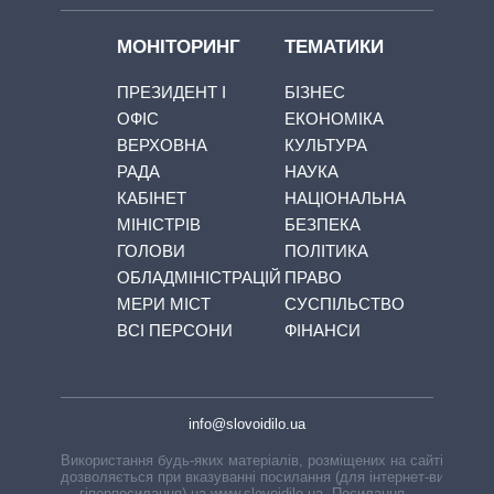
МОНІТОРИНГ
ТЕМАТИКИ
ПРЕЗИДЕНТ І
БІЗНЕС
ОФІС
ЕКОНОМІКА
ВЕРХОВНА
КУЛЬТУРА
РАДА
НАУКА
КАБІНЕТ
НАЦІОНАЛЬНА
МІНІСТРІВ
БЕЗПЕКА
ГОЛОВИ
ПОЛІТИКА
ОБЛАДМІНІСТРАЦІЙ
ПРАВО
МЕРИ МІСТ
СУСПІЛЬСТВО
ВСІ ПЕРСОНИ
ФІНАНСИ
info@slovoidilo.ua
Використання будь-яких матеріалів, розміщених на сайті,
дозволяється при вказуванні посилання (для інтернет-видань
— гіперпосилання) на www.slovoidilo.ua. Посилання