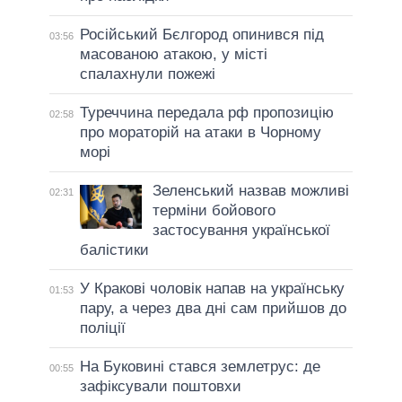
Російський Бєлгород опинився під
03:56
масованою атакою, у місті
спалахнули пожежі
Туреччина передала рф пропозицію
02:58
про мораторій на атаки в Чорному
морі
Зеленський назвав можливі
02:31
терміни бойового
застосування української
балістики
У Кракові чоловік напав на українську
01:53
пару, а через два дні сам прийшов до
поліції
На Буковині стався землетрус: де
00:55
зафіксували поштовхи