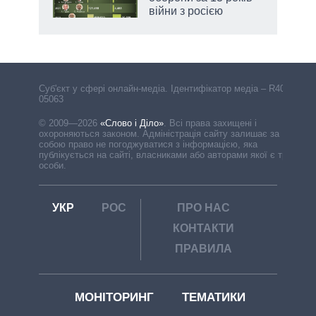
війни з росією
Cуб'єкт у сфері онлайн-медіа. Ідентифікатор медіа – R40-
05063
© 2009—2026
«Слово і Діло»
.
Всі права захищені і
охороняються законом. Адміністрація сайту залишає за
собою право не погоджуватися з інформацією, яка
публікується на сайті, власниками або авторами якої є треті
особи.
УКР
РОС
ПРО НАС
КОНТАКТИ
ПРАВИЛА
МОНІТОРИНГ
ТЕМАТИКИ