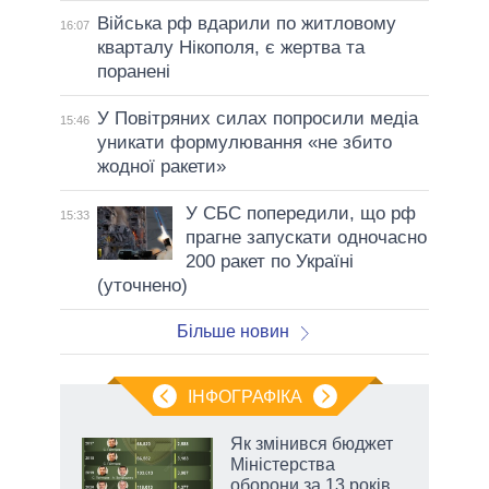
Війська рф вдарили по житловому
16:07
кварталу Нікополя, є жертва та
поранені
У Повітряних силах попросили медіа
15:46
уникати формулювання «не збито
жодної ракети»
У СБС попередили, що рф
15:33
прагне запускати одночасно
200 ракет по Україні
(уточнено)
Більше новин
ІНФОГРАФІКА
 5
Як змінився бюджет
вго
Міністерства
оборони за 13 років