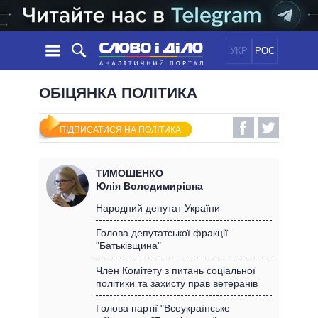
УКР
РОС
НОВИНИ
ОБІЦЯНКА ПОЛІТИКА
ОБIЦЯНКИ
СТРІЧКА
ПОЛІТИКА
ПІДПИСАТИСЯ НА ПОЛІТИКА
ПОДІЇ
ЕКОНОМІКА
ПОЛIТИКИ
СТАТТІ
СУСПІЛЬСТВО
ТИМОШЕНКО
ІНФОГРАФІКА
ДУМКИ
СВІТ
УСІ ПОЛІТИКИ
Юлія Володимирівна
ОГЛЯДИ
ПРЕЗИДЕНТ І ОФІС
Народний депутат України
ВІДЕО
ДАЙДЖЕСТИ
ВЕРХОВНА РАДА
Голова депутатської фракції
ПІДТРИМАТИ
"Батьківщина"
КАБІНЕТ МІНІСТРІВ
ГОЛОВИ ОБЛАДМІНІСТРАЦІЙ
Член Комітету з питань соціальної
ПОРІВНЯННЯ ПОЛІТИКІВ
політики та захисту прав ветеранів
МЕРИ МІСТ
ВСІ ПЕРСОНИ
Голова партії "Всеукраїнське