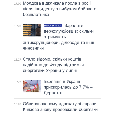
Молдова відкликала посла з росії
17:00
після інциденту з вибухом бойового
безпілотника
Зарплати
ІНФОГРАФІКА
16:28
держслужбовців: скільки
отримують
антикорупціонери, діловоди та інші
чиновники
Стало відомо, скільки коштів
16:27
надійшло до Фонду підтримки
енергетики України у липні
Інфляція в Україні
16:27
прискорилась до 7,7% –
Держстат
Обвинуваченому адвокату зі справи
16:20
Князєва знову продовжили обов'язки