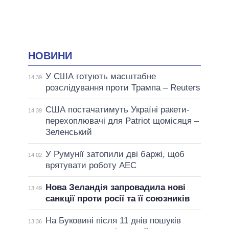
НОВИНИ
У США готують масштабне
14:39
розслідування проти Трампа – Reuters
США постачатимуть Україні ракети-
14:39
перехоплювачі для Patriot щомісяця –
Зеленський
У Румунії затопили дві баржі, щоб
14:02
врятувати роботу АЕС
Нова Зеландія запровадила нові
13:49
санкції проти росії та її союзників
На Буковині після 11 днів пошуків
13:36