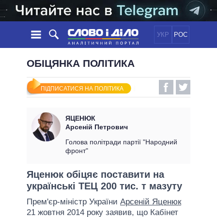
УКР
РОС
НОВИНИ
ОБІЦЯНКА ПОЛІТИКА
ОБIЦЯНКИ
СТРІЧКА
ПОЛІТИКА
ПІДПИСАТИСЯ НА ПОЛІТИКА
ПОДІЇ
ЕКОНОМІКА
ПОЛIТИКИ
СТАТТІ
СУСПІЛЬСТВО
ЯЦЕНЮК
ІНФОГРАФІКА
ДУМКИ
СВІТ
УСІ ПОЛІТИКИ
Арсеній Петрович
ОГЛЯДИ
ПРЕЗИДЕНТ І ОФІС
Голова політради партії "Народний
ВІДЕО
фронт"
ДАЙДЖЕСТИ
ВЕРХОВНА РАДА
ПІДТРИМАТИ
КАБІНЕТ МІНІСТРІВ
Яценюк обіцяє поставити на
ГОЛОВИ ОБЛАДМІНІСТРАЦІЙ
українські ТЕЦ 200 тис. т мазуту
ПОРІВНЯННЯ ПОЛІТИКІВ
МЕРИ МІСТ
Прем'єр-міністр України
Арсеній Яценюк
ВСІ ПЕРСОНИ
21 жовтня 2014 року заявив, що Кабінет