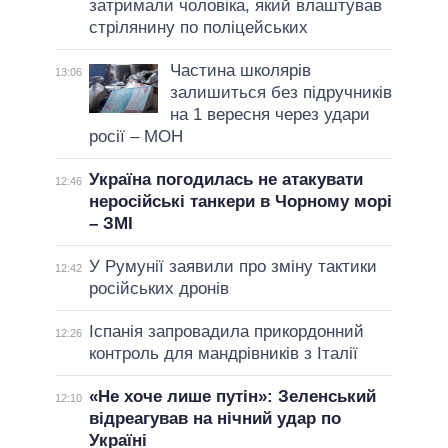
затримали чоловіка, який влаштував
стрілянину по поліцейських
Частина школярів
13:06
залишиться без підручників
на 1 вересня через удари
росії – МОН
Україна погодилась не атакувати
12:46
неросійські танкери в Чорному морі
– ЗМІ
У Румунії заявили про зміну тактики
12:42
російських дронів
Іспанія запровадила прикордонний
12:26
контроль для мандрівників з Італії
«Не хоче лише путін»: Зеленський
12:10
відреагував на нічний удар по
Україні