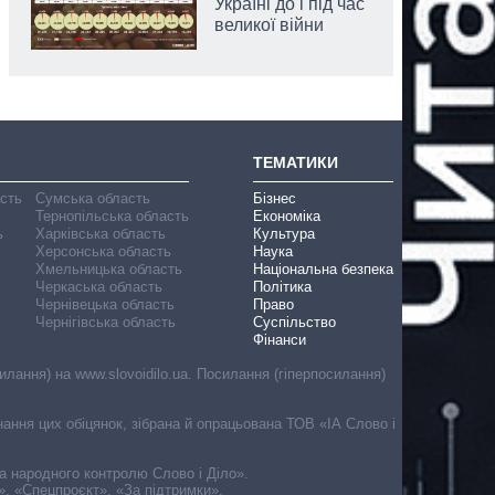
Україні до і під час
великої війни
ТЕМАТИКИ
асть
Сумська область
Бізнес
Тернопільська область
Економіка
ь
Харківська область
Культура
Херсонська область
Наука
Хмельницька область
Національна безпека
Черкаська область
Політика
Чернівецька область
Право
Чернігівська область
Суспільство
Фінанси
лання) на www.slovoidilo.ua. Посилання (гіперпосилання)
онання цих обіцянок, зібрана й опрацьована ТОВ «ІА Слово і
ма народного контролю Слово і Діло».
», «Спецпроєкт», «За підтримки».