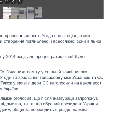
о-правової чинності Угода про асоціацію між
створення поглибленої і всеосяжної зони вільної
 у 2014 році, але процес ратифікації було
С». Учасники саміту у спільній заяві високо
Угоди та зростання товарообігу між Україною та ЄС
. Також у заяві лідери ЄС наголосили на важливості
у України.
імкін оголосив, що після інавгурації запропонує
 відомства, та те, що обраний президент України
ей», обіцянка переходить в розділ «архів».