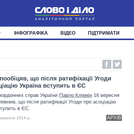
ІНФОГРАФІКА
ВІДЕО
ПІДТРИМАТИ
ІС
СТРІЧКА
ВЕРХОВНА РАДА
ПОДІЇ
СТАТТІ
КАБІНЕТ МІНІСТРІВ
ДУМКИ
ОГЛЯДИ
ГОЛОВИ ОБЛАДМІНІСТРА
ДАЙДЖЕСТИ
ПОЛІТИКА
ДЕПУТАТИ
ЕКОНОМІКА
КОМІТЕТИ
СУСПІЛЬСТВО
ФРАКЦІЇ
ОКРУГИ
СВІТ
 пообіцяв, що після ратифікації Угоди
ціацію Україна вступить в ЄС
акордонних справ України
Павло Клімкін
16 вересня
певнив, що після ратифікації Угоди про асоціацію
ступить в ЄС.
АРХІВ
вересня 2014 р.