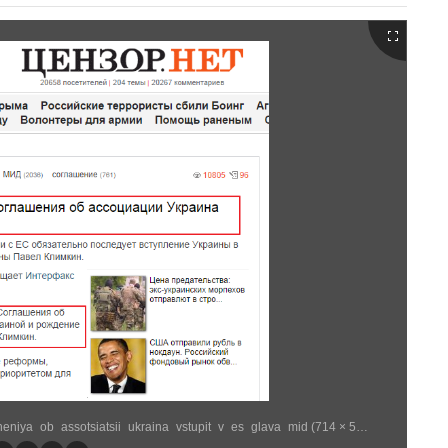
http://censor.net.ua/news/302890/posle_ratifikatsii_soglasheniya_ob_assotsiatsii_ukraina_vstupit_v_es_glava_mid (714 × 531)