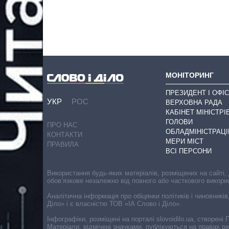
МОНІТОРИНГ
ПРЕЗИДЕНТ І ОФІС
УКР
РОС
ВЕРХОВНА РАДА
КАБІНЕТ МІНІСТРІ
ГОЛОВИ
ПРО НАС
ОБЛАДМІНІСТРАЦІ
КОНТАКТИ
МЕРИ МІСТ
ПРАВИЛА
ВСІ ПЕРСОНИ
Використання будь-яких матеріалів, розміщених на сайті,
обов’язкове незалежно від повного або часткового викори
Аналітична інформація про обіцянки політиків і чиновників
Діло» і є власністю ТОВ «ІА Слово і Діло».
Інфографіки, розміщені на порталі slovoidilo.ua, створен
Матеріали, відмічені значками, публікуються на правах р