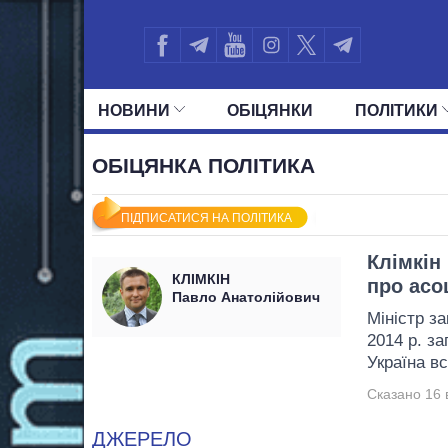
НОВИНИ
ОБIЦЯНКИ
ПОЛIТИКИ
УСІ ПОЛІТИКИ
ПРЕЗИДЕНТ І ОФ
ОБІЦЯНКА ПОЛІТИКА
ПІДПИСАТИСЯ НА ПОЛІТИКА
Клімкін
КЛІМКІН
про асо
Павло Анатолійович
Міністр з
2014 р. за
Україна в
Сказано 16 
ДЖЕРЕЛО