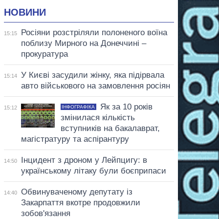
НОВИНИ
Росіяни розстріляли полоненого воїна
15:15
поблизу Мирного на Донеччині –
прокуратура
У Києві засудили жінку, яка підірвала
15:14
авто військового на замовлення росіян
Як за 10 років
ІНФОГРАФІКА
15:12
змінилася кількість
вступників на бакалаврат,
магістратуру та аспірантуру
Інцидент з дроном у Лейпцигу: в
14:50
українському літаку були боєприпаси
Обвинуваченому депутату із
14:40
Закарпаття вкотре продовжили
зобов'язання