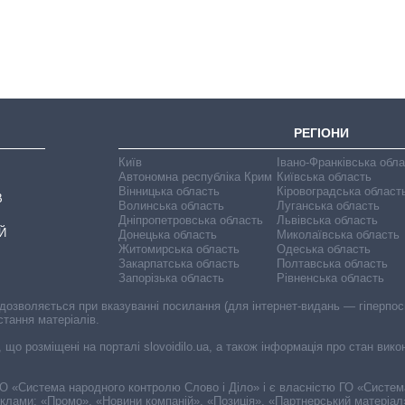
вступників на
бакалаврат,
магістратуру та
аспірантуру
РЕГІОНИ
Київ
Івано-Франківська обл
Автономна республіка Крим
Київська область
Вінницька область
Кіровоградська област
В
Волинська область
Луганська область
Дніпропетровська область
Львівська область
Й
Донецька область
Миколаївська область
Житомирська область
Одеська область
Закарпатська область
Полтавська область
Запорізька область
Рівненська область
 дозволяється при вказуванні посилання (для інтернет-видань — гіперпоси
стання матеріалів.
, що розміщені на порталі slovoidilo.ua, а також інформація про стан вик
і ГО «Система народного контролю Слово і Діло» і є власністю ГО «Систе
еклами: «Промо», «Новини компаній», «Позиція», «Партнерський матеріал