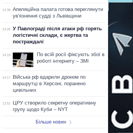
Апеляційна палата готова переглянути
14:38
ув'язнення судді з Львівщини
У Павлограді після атаки рф горять
14:26
логістичні склади, є жертва та
постраждалі
По всій росії фіксують збої в
14:19
роботі інтернету – ЗМІ
Війська рф вдарили дроном по
14:17
маршрутці в Херсоні, поранено
цивільних
ЦРУ створило секретну оперативну
13:52
групу щодо Куби – NYT
Більше новин