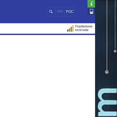
УКР
РОС
Порівняння
політиків
ЦІЙ
МЕРИ МІСТ
ВСІ ПЕРСОНИ