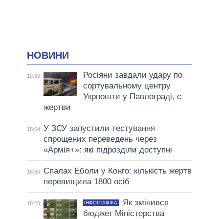
НОВИНИ
Росіяни завдали удару по
19:30
сортувальному центру
Укрпошти у Павлограді, є
жертви
У ЗСУ запустили тестування
18:54
спрощених переведень через
«Армія+»: які підрозділи доступні
Спалах Еболи у Конго: кількість жертв
18:50
перевищила 1800 осіб
Як змінився
ІНФОГРАФІКА
18:20
бюджет Міністерства