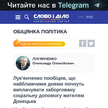
УКР
РОС
НОВИНИ
ОБІЦЯНКА ПОЛІТИКА
ОБIЦЯНКИ
СТРІЧКА
ПОЛІТИКА
ПІДПИСАТИСЯ НА ПОЛІТИКА
ПОДІЇ
ЕКОНОМІКА
ПОЛIТИКИ
СТАТТІ
СУСПІЛЬСТВО
ЛУК'ЯНЧЕНКО
ІНФОГРАФІКА
ДУМКИ
СВІТ
УСІ ПОЛІТИКИ
Олександр Олексійович
ОГЛЯДИ
ПРЕЗИДЕНТ І ОФІС
ВІДЕО
ДАЙДЖЕСТИ
ВЕРХОВНА РАДА
Лук'янченко пообіцяв, що
ПІДТРИМАТИ
найближчими днями почнуть
КАБІНЕТ МІНІСТРІВ
виплачувати заборговану
ГОЛОВИ ОБЛАДМІНІСТРАЦІЙ
ПОРІВНЯННЯ ПОЛІТИКІВ
соціальну допомогу жителям
МЕРИ МІСТ
Донецька
ВСІ ПЕРСОНИ