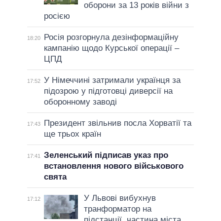
оборони за 13 років війни з
росією
Росія розгорнула дезінформаційну
18:20
кампанію щодо Курської операції –
ЦПД
У Німеччині затримали українця за
17:52
підозрою у підготовці диверсії на
оборонному заводі
Президент звільнив посла Хорватії та
17:43
ще трьох країн
Зеленський підписав указ про
17:41
встановлення нового військового
свята
У Львові вибухнув
17:12
транформатор на
підстанції, частина міста