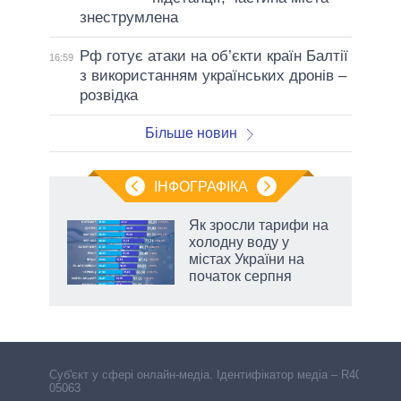
знеструмлена
Рф готує атаки на об’єкти країн Балтії
16:59
з використанням українських дронів –
розвідка
Більше новин
ІНФОГРАФІКА
Як зросли тарифи на
раїні
холодну воду у
ої
містах України на
початок серпня
аспі
Cуб'єкт у сфері онлайн-медіа. Ідентифікатор медіа – R40-
05063