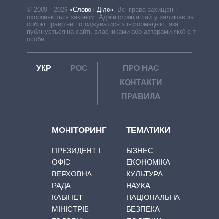
© 2009—2026
«Слово і Діло»
.
Всі права захищені і
охороняються законом. Адміністрація сайту залишає за
собою право не погоджуватися з інформацією, яка
публікується на сайті, власниками або авторами якої є треті
особи.
УКР
РОС
ПРО НАС
КОНТАКТИ
ПРАВИЛА
МОНІТОРИНГ
ТЕМАТИКИ
ПРЕЗИДЕНТ І
БІЗНЕС
ОФІС
ЕКОНОМІКА
ВЕРХОВНА
КУЛЬТУРА
РАДА
НАУКА
КАБІНЕТ
НАЦІОНАЛЬНА
МІНІСТРІВ
БЕЗПЕКА