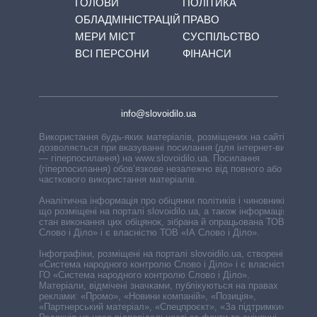
ГОЛОВИ
ПОЛІТИКА
ОБЛАДМІНІСТРАЦІЙ
ПРАВО
МЕРИ МІСТ
СУСПІЛЬСТВО
ВСІ ПЕРСОНИ
ФІНАНСИ
info@slovoidilo.ua
Використання будь-яких матеріалів, розміщених на сайті,
дозволяється при вказуванні посилання (для інтернет-видань
— гіперпосилання) на www.slovoidilo.ua. Посилання
(гіперпосилання) обов’язкове незалежно від повного або
часткового використання матеріалів.
Аналітична інформація про обіцянки політиків і чиновників,
що розміщені на порталі slovoidilo.ua, а також інформація про
стан виконання цих обіцянок, зібрана й опрацьована ТОВ «ІА
Слово і Діло» і є власністю ТОВ «ІА Слово і Діло».
Інфографіки, розміщені на порталі slovoidilo.ua, створені ГО
«Система народного контролю Слово і Діло» і є власністю
ГО «Система народного контролю Слово і Діло».
Матеріали, відмічені значками, публікуються на правах
реклами: «Промо», «Новини компаній», «Позиція»,
«Партнерський матеріал», «Спецпроєкт», «За підтримки».