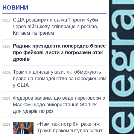
НОВИНИ
США розширили санкції проти Куби
05:17
через військову співпрацю з росією,
Китаєм та Іраном
Радник президента попередив бізнес
04:57
про фейкові листи з погрозами атак
дронів
Трамп підписав укази, які обмежують
04:39
право на громадянство за народженням
у США
Федоров заявив, що веде переговори з
03:56
Маском щодо використання Starlink
для ударів по рф
«Нам теж потрібні ракети»:
02:59
Трамп прокоментував запит