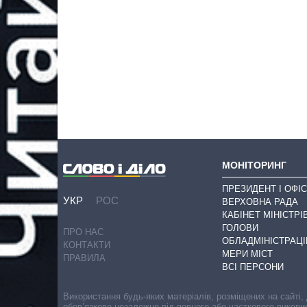
МОНІТОРИНГ
ПРЕЗИДЕНТ І ОФІС
УКР
РОС
ВЕРХОВНА РАДА
КАБІНЕТ МІНІСТРІ
ГОЛОВИ
ПРО НАС
ОБЛАДМІНІСТРАЦІ
КОНТАКТИ
МЕРИ МІСТ
ПРАВИЛА
ВСІ ПЕРСОНИ
Використання будь-яких матеріалів, розміщених на сайті,
обов’язкове незалежно від повного або часткового викори