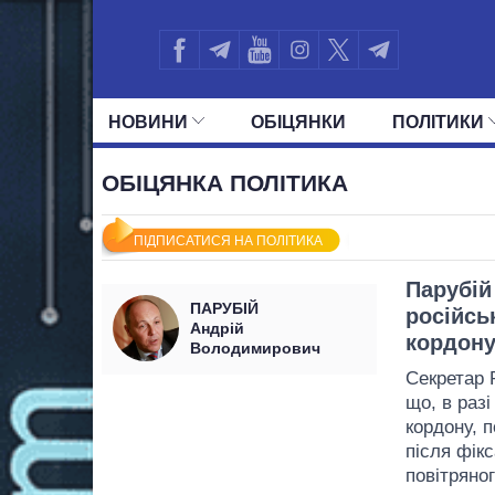
НОВИНИ
ОБIЦЯНКИ
ПОЛIТИКИ
УСІ ПОЛІТИКИ
ПРЕЗИДЕНТ І ОФ
ОБІЦЯНКА ПОЛІТИКА
ПІДПИСАТИСЯ НА ПОЛІТИКА
Парубій
ПАРУБІЙ
російсь
Андрій
кордону
Володимирович
Секретар
що, в раз
кордону, п
після фік
повітряног