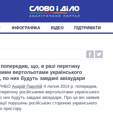
ІНФОГРАФІКА
ВІДЕО
ПІДТРИМАТИ
ІС
СТРІЧКА
ВЕРХОВНА РАДА
ПОДІЇ
СТАТТІ
КАБІНЕТ МІНІСТРІВ
ДУМКИ
ОГЛЯДИ
ГОЛОВИ ОБЛАДМІНІСТРА
ДАЙДЖЕСТИ
ПОЛІТИКА
ДЕПУТАТИ
ЕКОНОМІКА
КОМІТЕТИ
СУСПІЛЬСТВО
ФРАКЦІЇ
ОКРУГИ
СВІТ
 попередив, що, в разі перетину
кими вертольотами українського
, по них будуть завдані авіаудари
 РНБО
Андрій Парубій
4 липня 2014 р. попередив,
і перетину російськими вертольотами українського
о них будуть завдані авіаудари. Про це він заявив
сації порушень російською стороною українського
о простору.