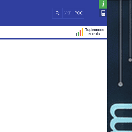
УКР
РОС
Порівняння
політиків
ЦІЙ
МЕРИ МІСТ
ВСІ ПЕРСОНИ