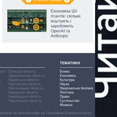
Економіка ШІ-
гігантів: скільки
коштують і
заробляють
OpenAI та
Anthropic
ТЕМАТИКИ
асть
Сумська область
Бізнес
Тернопільська область
Економіка
ь
Харківська область
Культура
Херсонська область
Наука
Хмельницька область
Національна безпека
Черкаська область
Політика
Чернівецька область
Право
Чернігівська область
Суспільство
Фінанси
лання) на www.slovoidilo.ua. Посилання (гіперпосилання)