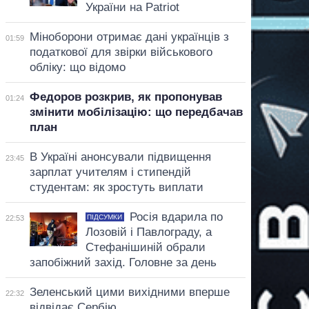
України на Patriot
Міноборони отримає дані українців з
01:59
податкової для звірки військового
обліку: що відомо
Федоров розкрив, як пропонував
01:24
змінити мобілізацію: що передбачав
план
В Україні анонсували підвищення
23:45
зарплат учителям і стипендій
студентам: як зростуть виплати
Росія вдарила по
ПІДСУМКИ
22:53
Лозовій і Павлограду, а
Стефанішиній обрали
запобіжний захід. Головне за день
Зеленський цими вихідними вперше
22:32
відвідає Сербію