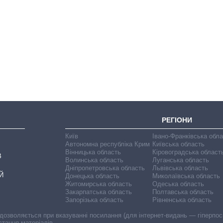
Як зросли тарифи
на холодну воду у
містах України на
початок серпня
РЕГІОНИ
Київ
Івано-Франківська обл
Автономна республіка Крим
Київська область
Вінницька область
Кіровоградська област
В
Волинська область
Луганська область
Дніпропетровська область
Львівська область
Й
Донецька область
Миколаївська область
Житомирська область
Одеська область
Закарпатська область
Полтавська область
Запорізька область
Рівненська область
 дозволяється при вказуванні посилання (для інтернет-видань — гіперпоси
стання матеріалів.