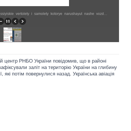
http://censor.net.ua/news/292583/ukraina_budet_sbivat_rossiyiskie_vertolety_i_samolety_kotorye_narushayut_nashe_vozdushnoe_prostranstvo (686 × 589)
й центр РНБО України повідомив, що в районі
зафіксували заліт на територію України на глибину
ї, які потім повернулися назад. Українська авіація