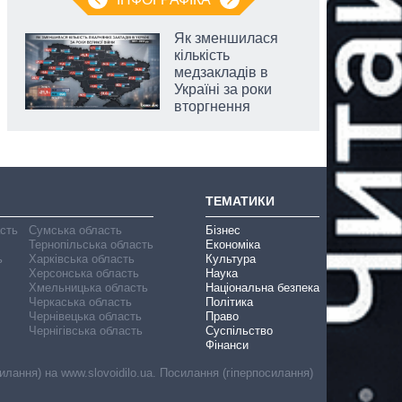
Як зменшилася
кількість
медзакладів в
Україні за роки
вторгнення
ТЕМАТИКИ
асть
Сумська область
Бізнес
Тернопільська область
Економіка
ь
Харківська область
Культура
Херсонська область
Наука
Хмельницька область
Національна безпека
Черкаська область
Політика
Чернівецька область
Право
Чернігівська область
Суспільство
Фінанси
лання) на www.slovoidilo.ua. Посилання (гіперпосилання)