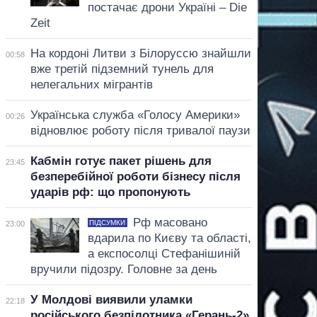
постачає дрони Україні – Die
Zeit
На кордоні Литви з Білоруссю знайшли
00:58
вже третій підземний тунель для
нелегальних мігрантів
Українська служба «Голосу Америки»
00:26
відновлює роботу після тривалої паузи
Кабмін готує пакет рішень для
23:45
безперебійної роботи бізнесу після
ударів рф: що пропонують
Рф масовано
ПІДСУМКИ
23:00
вдарила по Києву та області,
а експосолці Стефанішиній
вручили підозру. Головне за день
У Молдові виявили уламки
22:18
російського безпілотника «Герань-2»