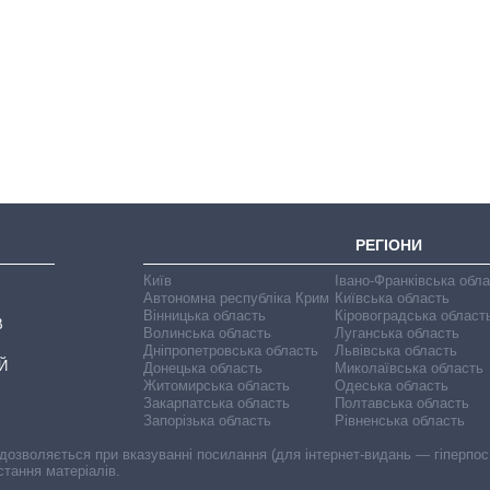
Економіка ШІ-
гігантів: скільки
коштують і
заробляють
OpenAI та
Anthropic
РЕГІОНИ
Київ
Івано-Франківська обл
Автономна республіка Крим
Київська область
Вінницька область
Кіровоградська област
В
Волинська область
Луганська область
Дніпропетровська область
Львівська область
Й
Донецька область
Миколаївська область
Житомирська область
Одеська область
Закарпатська область
Полтавська область
Запорізька область
Рівненська область
 дозволяється при вказуванні посилання (для інтернет-видань — гіперпоси
стання матеріалів.