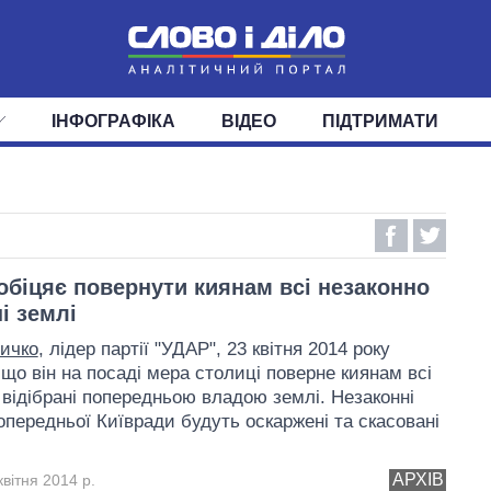
ІНФОГРАФІКА
ВІДЕО
ПІДТРИМАТИ
ІС
СТРІЧКА
ВЕРХОВНА РАДА
ПОДІЇ
СТАТТІ
КАБІНЕТ МІНІСТРІВ
ДУМКИ
ОГЛЯДИ
ГОЛОВИ ОБЛАДМІНІСТРА
ДАЙДЖЕСТИ
ПОЛІТИКА
ДЕПУТАТИ
ЕКОНОМІКА
КОМІТЕТИ
СУСПІЛЬСТВО
ФРАКЦІЇ
ОКРУГИ
СВІТ
обіцяє повернути киянам всі незаконно
і землі
личко
, лідер партії "УДАР", 23 квітня 2014 року
 що він на посаді мера столиці поверне киянам всі
 відібрані попередньою владою землі. Незаконні
опередньої Київради будуть оскаржені та скасовані
АРХІВ
вітня 2014 р.