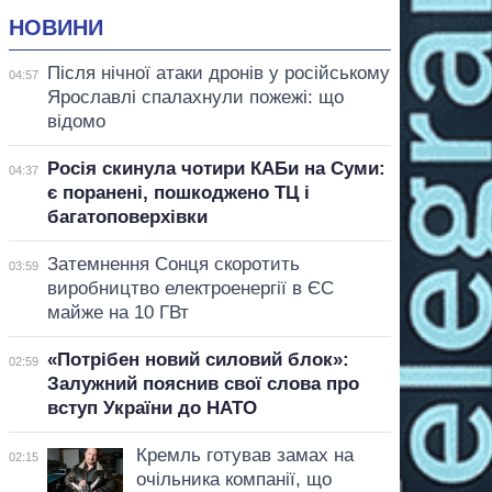
НОВИНИ
Після нічної атаки дронів у російському
04:57
Ярославлі спалахнули пожежі: що
відомо
Росія скинула чотири КАБи на Суми:
04:37
є поранені, пошкоджено ТЦ і
багатоповерхівки
Затемнення Сонця скоротить
03:59
виробництво електроенергії в ЄС
майже на 10 ГВт
«Потрібен новий силовий блок»:
02:59
Залужний пояснив свої слова про
вступ України до НАТО
Кремль готував замах на
02:15
очільника компанії, що