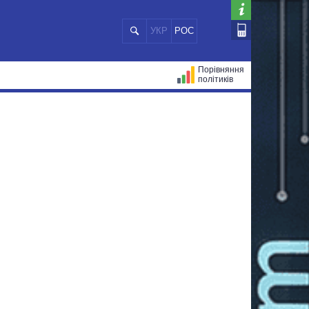
УКР
РОС
Порівняння
політиків
ЦІЙ
МЕРИ МІСТ
ВСІ ПЕРСОНИ