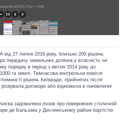
g/news/?id=22231 (742 × 745)
 від 27 липня 2016 року, близько 200 рішень
про передачу земельних ділянок у власність чи
у порядку в період з квітня 2014 року до
1000 га землі. Тимчасова контрольна комісія
егітимності рішень Київради, прийнятих після
и розірвала договори або відмовила в поновленні
 Києва задоволено позов про повернення столичній
Оноре де Бальзака у Деснянському районі вартістю