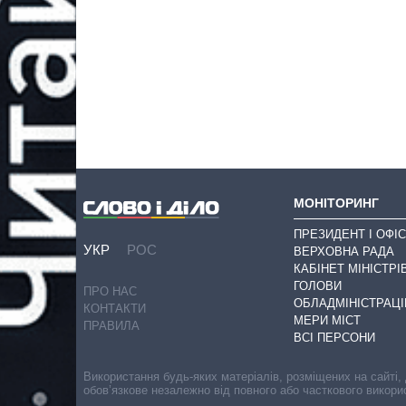
МОНІТОРИНГ
ПРЕЗИДЕНТ І ОФІС
УКР
РОС
ВЕРХОВНА РАДА
КАБІНЕТ МІНІСТРІ
ГОЛОВИ
ПРО НАС
ОБЛАДМІНІСТРАЦІ
КОНТАКТИ
МЕРИ МІСТ
ПРАВИЛА
ВСІ ПЕРСОНИ
Використання будь-яких матеріалів, розміщених на сайті,
обов’язкове незалежно від повного або часткового викори