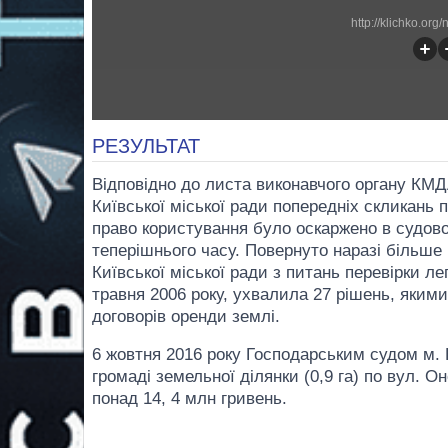
http://klichko.or
РЕЗУЛЬТАТ
Відповідно до листа виконавчого органу КМДА
Київської міської ради попередніх скликань 
право користування було оскаржено в судовом
теперішнього часу. Повернуто наразі більше 
Київської міської ради з питань перевірки л
травня 2006 року, ухвалила 27 рішень, яким
договорів оренди землі.
6 жовтня 2016 року Господарським судом м.
громаді земельної ділянки (0,9 га) по вул. 
понад 14, 4 млн гривень.