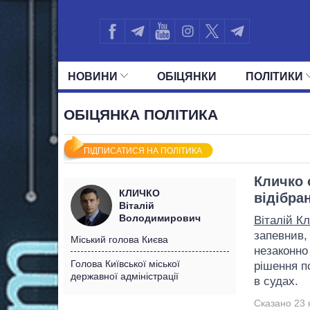
НОВИНИ
ОБIЦЯНКИ
ПОЛIТИКИ
УСІ ПОЛІТИКИ
ПРЕЗИДЕНТ І ОФ
ОБІЦЯНКА ПОЛІТИКА
ПІДПИСАТИСЯ НА ПОЛІТИКА
Кличко 
КЛИЧКО
відібран
Віталій
Володимирович
Віталій К
запевнив,
Міський голова Києва
незаконно
Голова Київської міської
рішення п
державної адміністрації
в судах.
Сказано 23 к