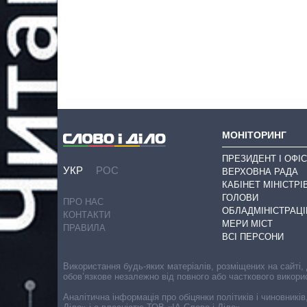
МОНІТОРИНГ
ПРЕЗИДЕНТ І ОФІС
УКР
РОС
ВЕРХОВНА РАДА
КАБІНЕТ МІНІСТРІ
ГОЛОВИ
ПРО НАС
ОБЛАДМІНІСТРАЦІ
КОНТАКТИ
МЕРИ МІСТ
ПРАВИЛА
ВСІ ПЕРСОНИ
Використання будь-яких матеріалів, розміщених на сайті,
обов’язкове незалежно від повного або часткового викори
Аналітична інформація про обіцянки політиків і чиновників