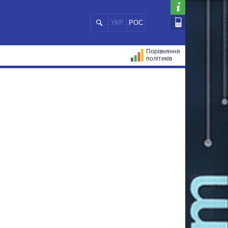
УКР
РОС
Порівняння
політиків
ЦІЙ
МЕРИ МІСТ
ВСІ ПЕРСОНИ