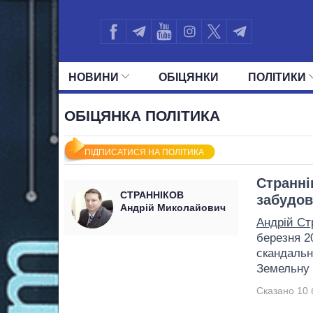
НОВИНИ
ОБIЦЯНКИ
ПОЛIТИКИ
УСІ ПОЛІТИКИ
ПРЕЗИДЕНТ І ОФ
ОБІЦЯНКА ПОЛІТИКА
ПІДПИСАТИСЯ НА ПОЛІТИКА
Странні
СТРАННІКОВ
забудов
Андрій Миколайович
Андрій Ст
березня 20
скандальн
Земельну 
Сказано 10 