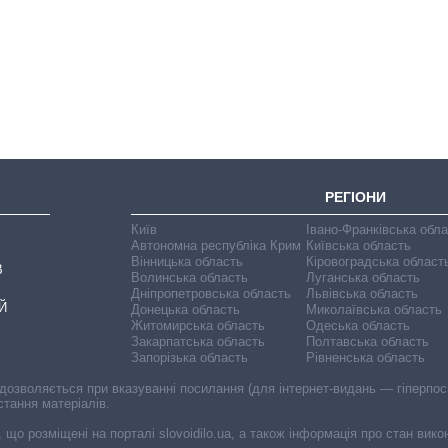
як зріс попит на
чипи за останні
роки і що
прогнозують на
2027-й
РЕГІОНИ
Київ
Івано-Франківська обл
Автономна республіка Крим
Київська область
Вінницька область
Кіровоградська област
В
Волинська область
Луганська область
Дніпропетровська область
Львівська область
Й
Донецька область
Миколаївська область
Житомирська область
Одеська область
Закарпатська область
Полтавська область
Запорізька область
Рівненська область
 дозволяється при вказуванні посилання (для інтернет-видань — гіперпоси
стання матеріалів.
, що розміщені на порталі slovoidilo.ua, а також інформація про стан вик