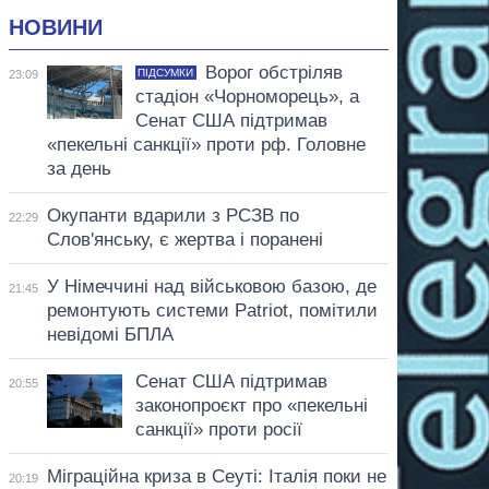
НОВИНИ
Ворог обстріляв
ПІДСУМКИ
23:09
стадіон «Чорноморець», а
Сенат США підтримав
«пекельні санкції» проти рф. Головне
за день
Окупанти вдарили з РСЗВ по
22:29
Слов'янську, є жертва і поранені
У Німеччині над військовою базою, де
21:45
ремонтують системи Patriot, помітили
невідомі БПЛА
Сенат США підтримав
20:55
законопроєкт про «пекельні
санкції» проти росії
Міграційна криза в Сеуті: Італія поки не
20:19