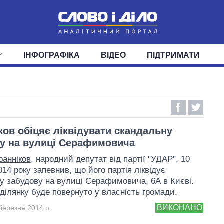
ІНФОГРАФІКА
ВІДЕО
ПІДТРИМАТИ
ІС
СТРІЧКА
ВЕРХОВНА РАДА
ПОДІЇ
СТАТТІ
КАБІНЕТ МІНІСТРІВ
ДУМКИ
ОГЛЯДИ
ГОЛОВИ ОБЛАДМІНІСТРА
ДАЙДЖЕСТИ
ПОЛІТИКА
ДЕПУТАТИ
ЕКОНОМІКА
КОМІТЕТИ
СУСПІЛЬСТВО
ФРАКЦІЇ
ОКРУГИ
СВІТ
ков обіцяє ліквідувати скандальну
у на вулиці Серафимовича
ранніков
, народний депутат від партії "УДАР", 10
14 року запевнив, що його партія ліквідує
у забудову на вулиці Серафимовича, 6А в Києві.
ділянку буде повернуто у власність громади.
ВИКОНАНО
березня 2014 р.