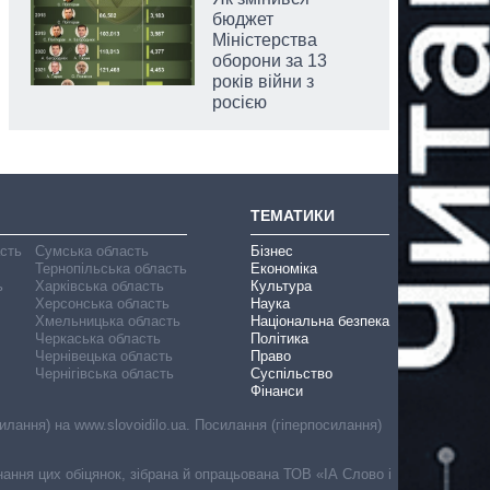
бюджет
Міністерства
оборони за 13
років війни з
росією
ТЕМАТИКИ
асть
Сумська область
Бізнес
Тернопільська область
Економіка
ь
Харківська область
Культура
Херсонська область
Наука
Хмельницька область
Національна безпека
Черкаська область
Політика
Чернівецька область
Право
Чернігівська область
Суспільство
Фінанси
лання) на www.slovoidilo.ua. Посилання (гіперпосилання)
онання цих обіцянок, зібрана й опрацьована ТОВ «ІА Слово і