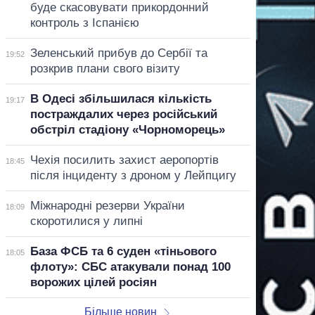
буде скасовувати прикордонний
контроль з Іспанією
Зеленський прибув до Сербії та
19:52
розкрив плани свого візиту
В Одесі збільшилася кількість
19:17
постраждалих через російський
обстріл стадіону «Чорноморець»
Чехія посилить захист аеропортів
18:45
після інциденту з дроном у Лейпцигу
Міжнародні резерви України
18:09
скоротилися у липні
База ФСБ та 6 суден «тіньового
18:05
флоту»: СБС атакували понад 100
ворожих цілей росіян
Більше новин