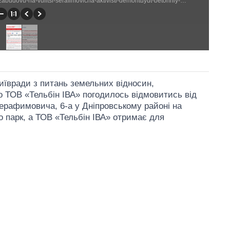
http://klichko.org/ua/news/news/udar-likviduye-skandalnu-zabudovu-na-vulitsi-serafimovicha-aktivisti-demontuyut-betonniy-parkan#!prettyPhoto (941 × 899)
 Київради з питань земельних відносин,
о ТОВ «Тельбін ІВА» погодилось відмовитись від
Серафимовича, 6-а у Дніпровському районі на
о парк, а ТОВ «Тельбін ІВА» отримає для