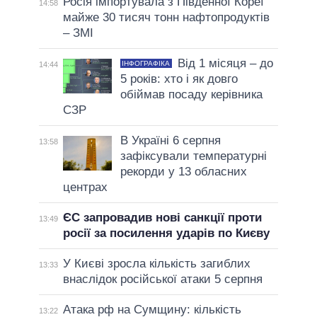
Росія імпортувала з Південної Кореї
14:58
майже 30 тисяч тонн нафтопродуктів
– ЗМІ
Від 1 місяця – до
ІНФОГРАФІКА
14:44
5 років: хто і як довго
обіймав посаду керівника
СЗР
В Україні 6 серпня
13:58
зафіксували температурні
рекорди у 13 обласних
центрах
ЄС запровадив нові санкції проти
13:49
росії за посилення ударів по Києву
У Києві зросла кількість загиблих
13:33
внаслідок російської атаки 5 серпня
Атака рф на Сумщину: кількість
13:22