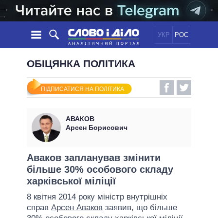
УКР
РОС
НОВИНИ
ОБІЦЯНКА ПОЛІТИКА
ОБIЦЯНКИ
СТРІЧКА
ПОЛІТИКА
ПІДПИСАТИСЯ НА ПОЛІТИКА
ПОДІЇ
ЕКОНОМІКА
ПОЛIТИКИ
СТАТТІ
СУСПІЛЬСТВО
АВАКОВ
ІНФОГРАФІКА
ДУМКИ
СВІТ
УСІ ПОЛІТИКИ
Арсен Борисович
ОГЛЯДИ
ПРЕЗИДЕНТ І ОФІС
ВІДЕО
ДАЙДЖЕСТИ
ВЕРХОВНА РАДА
Аваков запланував змінити
ПІДТРИМАТИ
більше 30% особового складу
КАБІНЕТ МІНІСТРІВ
харківської міліції
ГОЛОВИ ОБЛАДМІНІСТРАЦІЙ
ПОРІВНЯННЯ ПОЛІТИКІВ
8 квітня 2014 року міністр внутрішніх
МЕРИ МІСТ
справ
Арсен Аваков
заявив, що більше
ВСІ ПЕРСОНИ