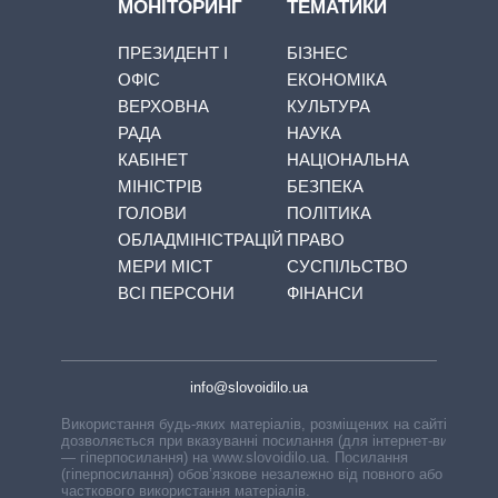
МОНІТОРИНГ
ТЕМАТИКИ
ПРЕЗИДЕНТ І
БІЗНЕС
ОФІС
ЕКОНОМІКА
ВЕРХОВНА
КУЛЬТУРА
РАДА
НАУКА
КАБІНЕТ
НАЦІОНАЛЬНА
МІНІСТРІВ
БЕЗПЕКА
ГОЛОВИ
ПОЛІТИКА
ОБЛАДМІНІСТРАЦІЙ
ПРАВО
МЕРИ МІСТ
СУСПІЛЬСТВО
ВСІ ПЕРСОНИ
ФІНАНСИ
info@slovoidilo.ua
Використання будь-яких матеріалів, розміщених на сайті,
дозволяється при вказуванні посилання (для інтернет-видань
— гіперпосилання) на www.slovoidilo.ua. Посилання
(гіперпосилання) обов’язкове незалежно від повного або
часткового використання матеріалів.