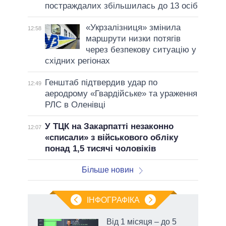
постраждалих збільшилась до 13 осіб
«Укрзалізниця» змінила
12:58
маршрути низки потягів
через безпекову ситуацію у
східних регіонах
Генштаб підтвердив удар по
12:49
аеродрому «Гвардійське» та ураження
РЛС в Оленівці
У ТЦК на Закарпатті незаконно
12:07
«списали» з військового обліку
понад 1,5 тисячі чоловіків
Більше новин
ІНФОГРАФІКА
Від 1 місяця – до 5