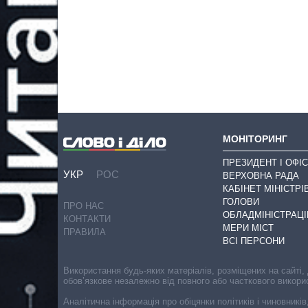
МОНІТОРИНГ
ПРЕЗИДЕНТ І ОФІС
УКР
РОС
ВЕРХОВНА РАДА
КАБІНЕТ МІНІСТРІ
ГОЛОВИ
ПРО НАС
ОБЛАДМІНІСТРАЦІ
КОНТАКТИ
МЕРИ МІСТ
ПРАВИЛА
ВСІ ПЕРСОНИ
Використання будь-яких матеріалів, розміщених на сайті,
обов’язкове незалежно від повного або часткового викори
Аналітична інформація про обіцянки політиків і чиновників