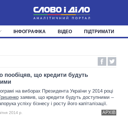
ІНФОГРАФІКА
ВІДЕО
ПІДТРИМАТИ
ІС
СТРІЧКА
ВЕРХОВНА РАДА
ПОДІЇ
СТАТТІ
КАБІНЕТ МІНІСТРІВ
ДУМКИ
ОГЛЯДИ
ГОЛОВИ ОБЛАДМІНІСТРА
ДАЙДЖЕСТИ
ПОЛІТИКА
ДЕПУТАТИ
ЕКОНОМІКА
КОМІТЕТИ
СУСПІЛЬСТВО
ФРАКЦІЇ
ОКРУГИ
СВІТ
о пообіцяв, що кредити будуть
ними
рограмі на виборах Президента України у 2014 році
Гриценко
заявив, що кредити будуть доступними –
порука успіху бізнесу і росту його капіталізації.
АРХІВ
ітня 2014 р.