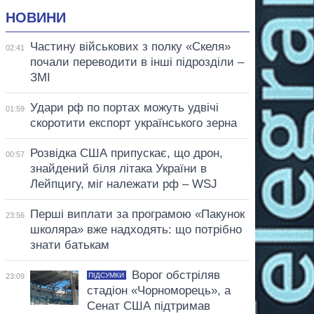
НОВИНИ
Частину військових з полку «Скеля»
02:41
почали переводити в інші підрозділи –
ЗМІ
Удари рф по портах можуть удвічі
01:59
скоротити експорт українського зерна
Розвідка США припускає, що дрон,
00:57
знайдений біля літака України в
Лейпцигу, міг належати рф – WSJ
Перші виплати за програмою «Пакунок
23:56
школяра» вже надходять: що потрібно
знати батькам
Ворог обстріляв
ПІДСУМКИ
23:09
стадіон «Чорноморець», а
Сенат США підтримав