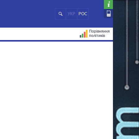
УКР
РОС
Порівняння
політиків
ЦІЙ
МЕРИ МІСТ
ВСІ ПЕРСОНИ