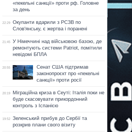
«пекельні санкції» проти рф. Головне
за день
Окупанти вдарили з РСЗВ по
22:29
Слов'янську, є жертва і поранені
У Німеччині над військовою базою, де
21:45
ремонтують системи Patriot, помітили
невідомі БПЛА
Сенат США підтримав
20:55
законопроєкт про «пекельні
санкції» проти росії
Міграційна криза в Сеуті: Італія поки не
20:19
буде скасовувати прикордонний
контроль з Іспанією
Зеленський прибув до Сербії та
19:52
розкрив плани свого візиту