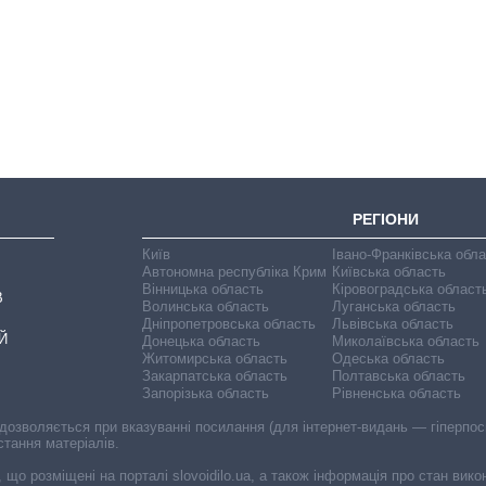
Як змінився
бюджет
Міністерства
оборони за 13
років війни з
росією
РЕГІОНИ
Київ
Івано-Франківська обл
Автономна республіка Крим
Київська область
Вінницька область
Кіровоградська област
В
Волинська область
Луганська область
Дніпропетровська область
Львівська область
Й
Донецька область
Миколаївська область
Житомирська область
Одеська область
Закарпатська область
Полтавська область
Запорізька область
Рівненська область
 дозволяється при вказуванні посилання (для інтернет-видань — гіперпоси
стання матеріалів.
, що розміщені на порталі slovoidilo.ua, а також інформація про стан вик