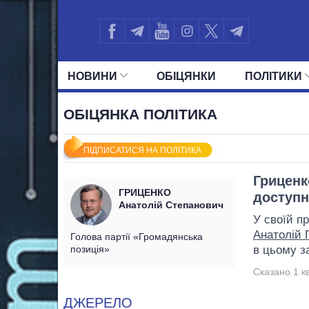
НОВИНИ
ОБIЦЯНКИ
ПОЛIТИКИ
УСІ ПОЛІТИКИ
ПРЕЗИДЕНТ І ОФ
ОБІЦЯНКА ПОЛІТИКА
ПІДПИСАТИСЯ НА ПОЛІТИКА
Гриценк
ГРИЦЕНКО
доступ
Анатолій Степанович
У своїй п
Анатолій 
Голова партії «Громадянська
позиція»
в цьому за
Сказано 1 кв
ДЖЕРЕЛО