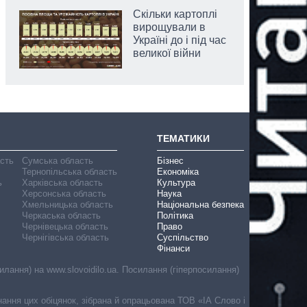
Скільки картоплі
вирощували в
Україні до і під час
великої війни
ТЕМАТИКИ
асть
Сумська область
Бізнес
Тернопільська область
Економіка
ь
Харківська область
Культура
Херсонська область
Наука
Хмельницька область
Національна безпека
Черкаська область
Політика
Чернівецька область
Право
Чернігівська область
Суспільство
Фінанси
лання) на www.slovoidilo.ua. Посилання (гіперпосилання)
онання цих обіцянок, зібрана й опрацьована ТОВ «ІА Слово і