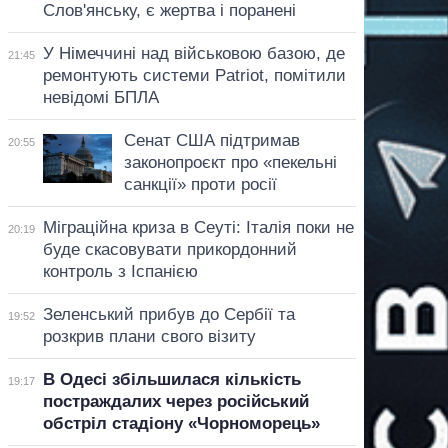
Слов'янську, є жертва і поранені
У Німеччині над військовою базою, де
21:45
ремонтують системи Patriot, помітили
невідомі БПЛА
Сенат США підтримав
20:55
законопроєкт про «пекельні
санкції» проти росії
Міграційна криза в Сеуті: Італія поки не
20:19
буде скасовувати прикордонний
контроль з Іспанією
Зеленський прибув до Сербії та
19:52
розкрив плани свого візиту
В Одесі збільшилася кількість
19:17
постраждалих через російський
обстріл стадіону «Чорноморець»