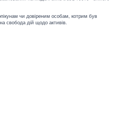
у опікунам чи довіреним особам, котрим був
на свобода дій щодо активів.