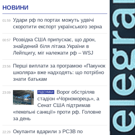
НОВИНИ
Удари рф по портах можуть удвічі
01:59
скоротити експорт українського зерна
Розвідка США припускає, що дрон,
00:57
знайдений біля літака України в
Лейпцигу, міг належати рф – WSJ
Перші виплати за програмою «Пакунок
23:56
школяра» вже надходять: що потрібно
знати батькам
Ворог обстріляв
ПІДСУМКИ
23:09
стадіон «Чорноморець», а
Сенат США підтримав
«пекельні санкції» проти рф. Головне
за день
Окупанти вдарили з РСЗВ по
22:29