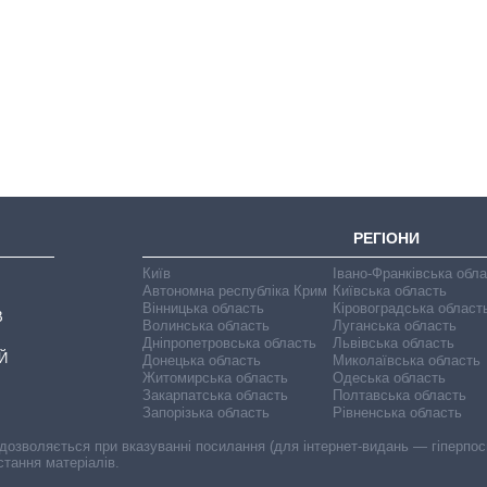
Скільки картоплі
вирощували в
Україні до і під час
великої війни
РЕГІОНИ
Київ
Івано-Франківська обл
Автономна республіка Крим
Київська область
Вінницька область
Кіровоградська област
В
Волинська область
Луганська область
Дніпропетровська область
Львівська область
Й
Донецька область
Миколаївська область
Житомирська область
Одеська область
Закарпатська область
Полтавська область
Запорізька область
Рівненська область
 дозволяється при вказуванні посилання (для інтернет-видань — гіперпоси
стання матеріалів.