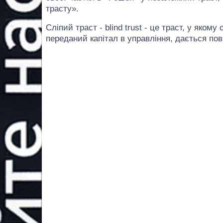
трасту».
Cліпий траст - blind trust - це траст, у яком
переданий капітал в управління, дається пов