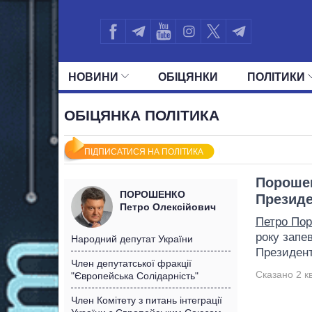
НОВИНИ
ОБIЦЯНКИ
ПОЛIТИКИ
УСІ ПОЛІТИКИ
ПРЕЗИДЕНТ І ОФ
ОБІЦЯНКА ПОЛІТИКА
ПІДПИСАТИСЯ НА ПОЛІТИКА
Порошен
ПОРОШЕНКО
Презид
Петро Олексійович
Петро По
року запе
Народний депутат України
Президен
Член депутатської фракції
Сказано 2 кв
"Європейська Солідарність"
Член Комітету з питань інтеграції