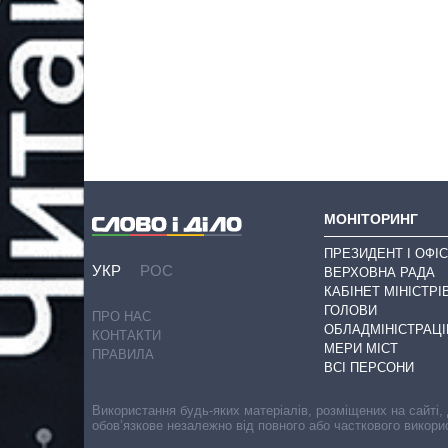
МОНІТОРИНГ
ПРЕЗИДЕНТ І ОФІС
УКР
РОС
ВЕРХОВНА РАДА
КАБІНЕТ МІНІСТРІ
ГОЛОВИ
ПРО НАС
ОБЛАДМІНІСТРАЦІ
КОНТАКТИ
МЕРИ МІСТ
ПРАВИЛА
ВСІ ПЕРСОНИ
Використання будь-яких матеріалів, розміщених на сайті,
обов’язкове незалежно від повного або часткового викори