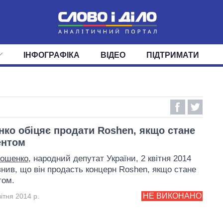
ІНФОГРАФІКА
ВІДЕО
ПІДТРИМАТИ
ІС
СТРІЧКА
ВЕРХОВНА РАДА
ПОДІЇ
СТАТТІ
КАБІНЕТ МІНІСТРІВ
ДУМКИ
ОГЛЯДИ
ГОЛОВИ ОБЛАДМІНІСТРА
ДАЙДЖЕСТИ
ПОЛІТИКА
ДЕПУТАТИ
ЕКОНОМІКА
КОМІТЕТИ
СУСПІЛЬСТВО
ФРАКЦІЇ
ОКРУГИ
СВІТ
ко обіцяє продати Roshen, якщо стане
ентом
рошенко
, народний депутат України, 2 квітня 2014
внив, що він продасть концерн Roshen, якщо стане
том.
НЕ ВИКОНАНО
ітня 2014 р.