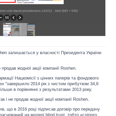
shen-esli-stanet-prezidentom-142431_.html (665 × 546)
shen залишається у власності Президента України
продав жодної акції компанії Roshen.
рмації Нацкомісії з цінних паперів та фондового
ен "завершило 2014 рік з чистим прибутком 34,8
ільше в порівнянні з результатами 2013 року.
к і не продав жодної акції компанії Roshen.
в, що в 2016 році підписав договір про передачу
аснований на моделі blind trust, тобто «сліпого