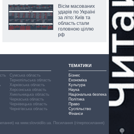
Вісім масованих
ударів по Україні
за літо: Київ та
область стали
головною ціллю
рф
ТЕМАТИКИ
асть
Сумська область
Бізнес
Тернопільська область
Економіка
ь
Харківська область
Культура
Херсонська область
Наука
Хмельницька область
Національна безпека
Черкаська область
Політика
Чернівецька область
Право
Чернігівська область
Суспільство
Фінанси
лання) на www.slovoidilo.ua. Посилання (гіперпосилання)