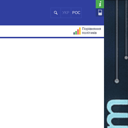
УКР
РОС
Порівняння
політиків
ЦІЙ
МЕРИ МІСТ
ВСІ ПЕРСОНИ