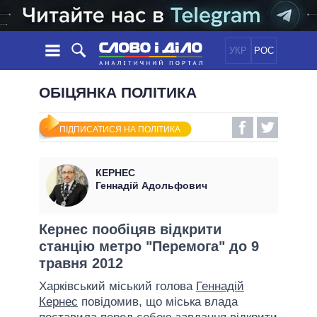
УКР
РОС
НОВИНИ
ОБІЦЯНКА ПОЛІТИКА
ОБIЦЯНКИ
СТРІЧКА
ПОЛІТИКА
ПІДПИСАТИСЯ НА ПОЛІТИКА
ПОДІЇ
ЕКОНОМІКА
ПОЛIТИКИ
СТАТТІ
СУСПІЛЬСТВО
КЕРНЕС
ІНФОГРАФІКА
ДУМКИ
СВІТ
УСІ ПОЛІТИКИ
Геннадій Адольфович
ОГЛЯДИ
ПРЕЗИДЕНТ І ОФІС
ВІДЕО
ДАЙДЖЕСТИ
ВЕРХОВНА РАДА
Кернес пообіцяв відкрити
ПІДТРИМАТИ
станцію метро "Перемога" до 9
КАБІНЕТ МІНІСТРІВ
травня 2012
ГОЛОВИ ОБЛАДМІНІСТРАЦІЙ
ПОРІВНЯННЯ ПОЛІТИКІВ
Харківський міський голова
Геннадій
МЕРИ МІСТ
Кернес
повідомив, що міська влада
ВСІ ПЕРСОНИ