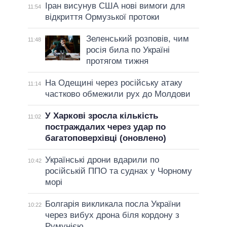
Іран висунув США нові вимоги для
11:54
відкриття Ормузької протоки
Зеленський розповів, чим
11:48
росія била по Україні
протягом тижня
На Одещині через російську атаку
11:14
частково обмежили рух до Молдови
У Харкові зросла кількість
11:02
постраждалих через удар по
багатоповерхівці (оновлено)
Українські дрони вдарили по
10:42
російській ППО та суднах у Чорному
морі
Болгарія викликала посла України
10:22
через вибух дрона біля кордону з
Румунією