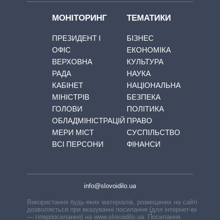
МОНІТОРИНГ
ТЕМАТИКИ
ПРЕЗИДЕНТ І
БІЗНЕС
ОФІС
ЕКОНОМІКА
ВЕРХОВНА
КУЛЬТУРА
РАДА
НАУКА
КАБІНЕТ
НАЦІОНАЛЬНА
МІНІСТРІВ
БЕЗПЕКА
ГОЛОВИ
ПОЛІТИКА
ОБЛАДМІНІСТРАЦІЙ
ПРАВО
МЕРИ МІСТ
СУСПІЛЬСТВО
ВСІ ПЕРСОНИ
ФІНАНСИ
info@slovoidilo.ua
Використання будь-яких матеріалів, розміщених на сайті,
дозволяється при вказуванні посилання (для інтернет-видань
— гіперпосилання) на www.slovoidilo.ua. Посилання