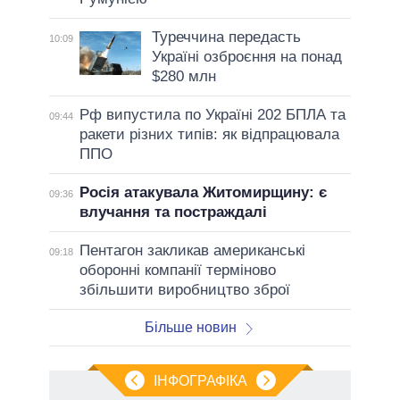
Туреччина передасть
10:09
Україні озброєння на понад
$280 млн
Рф випустила по Україні 202 БПЛА та
09:44
ракети різних типів: як відпрацювала
ППО
Росія атакувала Житомирщину: є
09:36
влучання та постраждалі
Пентагон закликав американські
09:18
оборонні компанії терміново
збільшити виробництво зброї
Більше новин
ІНФОГРАФІКА