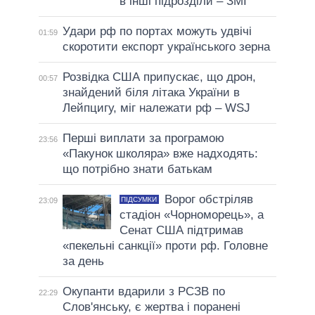
в інші підрозділи – ЗМІ
Удари рф по портах можуть удвічі
01:59
скоротити експорт українського зерна
Розвідка США припускає, що дрон,
00:57
знайдений біля літака України в
Лейпцигу, міг належати рф – WSJ
Перші виплати за програмою
23:56
«Пакунок школяра» вже надходять:
що потрібно знати батькам
Ворог обстріляв
ПІДСУМКИ
23:09
стадіон «Чорноморець», а
Сенат США підтримав
«пекельні санкції» проти рф. Головне
за день
Окупанти вдарили з РСЗВ по
22:29
Слов'янську, є жертва і поранені