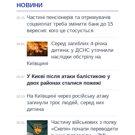
НОВИНИ
Частині пенсіонерів та отримувачів
05:15
соцвиплат треба змінити банк до 15
вересня: кого це стосується
Серед загиблих 4-річна
04:51
дитина: у ДСНС уточнили
наслідки обстрілу на
Київщині
У Києві після атаки балістикою у
03:47
двох районах сталися пожежі
На Київщині через російську атаку
02:53
загинули троє людей, серед них
дитина
Частину військових з полку
02:41
«Скеля» почали переводити