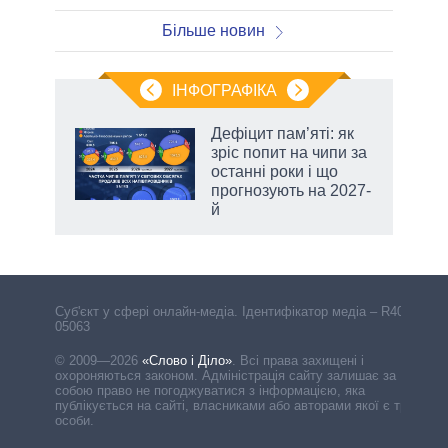
Більше новин
ІНФОГРАФІКА
жет
Дефіцит пам’яті: як
зріс попит на чипи за
ків
останні роки і що
прогнозують на 2027-
й
Cуб'єкт у сфері онлайн-медіа. Ідентифікатор медіа – R40-
05063
© 2009—2026
«Слово і Діло»
.
Всі права захищені і
охороняються законом. Адміністрація сайту залишає за
собою право не погоджуватися з інформацією, яка
публікується на сайті, власниками або авторами якої є треті
особи.