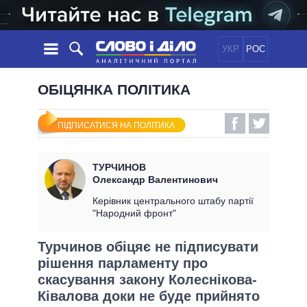
УКР
РОС
НОВИНИ
ОБІЦЯНКА ПОЛІТИКА
ОБIЦЯНКИ
СТРІЧКА
ПОЛІТИКА
ПІДПИСАТИСЯ НА ПОЛІТИКА
ПОДІЇ
ЕКОНОМІКА
ПОЛIТИКИ
СТАТТІ
СУСПІЛЬСТВО
ТУРЧИНОВ
ІНФОГРАФІКА
ДУМКИ
СВІТ
УСІ ПОЛІТИКИ
Олександр Валентинович
ОГЛЯДИ
ПРЕЗИДЕНТ І ОФІС
Керівник центрального штабу партії
ВІДЕО
"Народний фронт"
ДАЙДЖЕСТИ
ВЕРХОВНА РАДА
ПІДТРИМАТИ
КАБІНЕТ МІНІСТРІВ
Турчинов обіцяє не підписувати
ГОЛОВИ ОБЛАДМІНІСТРАЦІЙ
рішення парламенту про
ПОРІВНЯННЯ ПОЛІТИКІВ
МЕРИ МІСТ
скасування закону Колеснікова-
Ківалова доки не буде прийнято
ВСІ ПЕРСОНИ