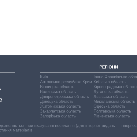
Як зросли тарифи
на холодну воду у
містах України на
початок серпня
РЕГІОНИ
Київ
Івано-Франківська обл
Автономна республіка Крим
Київська область
Вінницька область
Кіровоградська област
В
Волинська область
Луганська область
Дніпропетровська область
Львівська область
Й
Донецька область
Миколаївська область
Житомирська область
Одеська область
Закарпатська область
Полтавська область
Запорізька область
Рівненська область
 дозволяється при вказуванні посилання (для інтернет-видань — гіперпоси
стання матеріалів.