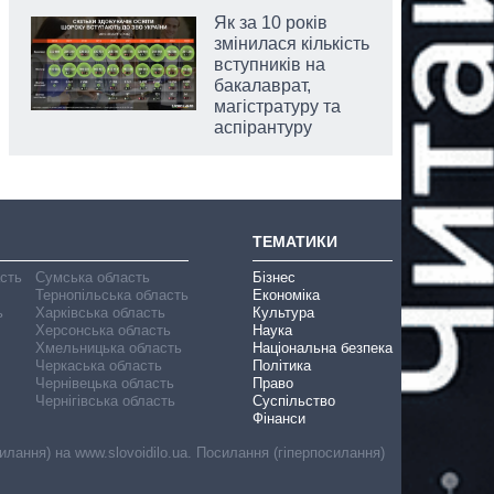
Як за 10 років
змінилася кількість
вступників на
бакалаврат,
магістратуру та
аспірантуру
ТЕМАТИКИ
асть
Сумська область
Бізнес
Тернопільська область
Економіка
ь
Харківська область
Культура
Херсонська область
Наука
Хмельницька область
Національна безпека
Черкаська область
Політика
Чернівецька область
Право
Чернігівська область
Суспільство
Фінанси
лання) на www.slovoidilo.ua. Посилання (гіперпосилання)