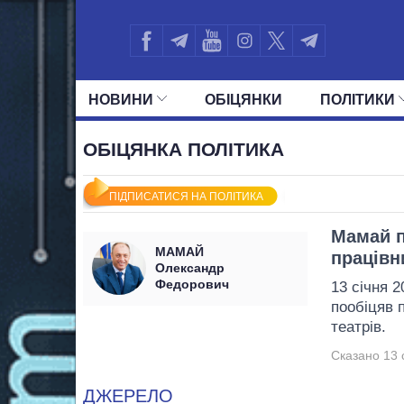
НОВИНИ
ОБIЦЯНКИ
ПОЛIТИКИ
УСІ ПОЛІТИКИ
ПРЕЗИДЕНТ І ОФ
ОБІЦЯНКА ПОЛІТИКА
ПІДПИСАТИСЯ НА ПОЛІТИКА
Мамай п
МАМАЙ
працівн
Олександр
Федорович
13 січня 
пообіцяв 
театрів.
Сказано 13 
ДЖЕРЕЛО