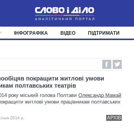
ІНФОГРАФІКА
ВІДЕО
ПІДТРИМАТИ
ІС
СТРІЧКА
ВЕРХОВНА РАДА
ПОДІЇ
СТАТТІ
КАБІНЕТ МІНІСТРІВ
ДУМКИ
ОГЛЯДИ
ГОЛОВИ ОБЛАДМІНІСТРА
ДАЙДЖЕСТИ
ПОЛІТИКА
ДЕПУТАТИ
ЕКОНОМІКА
КОМІТЕТИ
СУСПІЛЬСТВО
ФРАКЦІЇ
ОКРУГИ
СВІТ
ообіцяв покращити житлові умови
икам полтавських театрів
2014 року міський голова Полтави
Олександр Мамай
покращити житлові умови працівникам полтавських
АРХІВ
січня 2014 р.