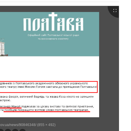
.gov.ua/news/90846348/ (855 × 492)