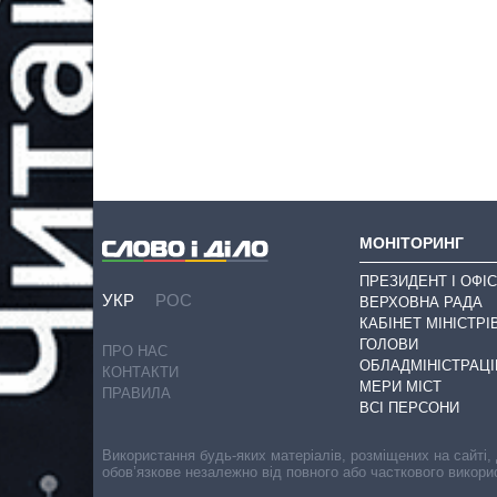
МОНІТОРИНГ
ПРЕЗИДЕНТ І ОФІС
УКР
РОС
ВЕРХОВНА РАДА
КАБІНЕТ МІНІСТРІ
ГОЛОВИ
ПРО НАС
ОБЛАДМІНІСТРАЦІ
КОНТАКТИ
МЕРИ МІСТ
ПРАВИЛА
ВСІ ПЕРСОНИ
Використання будь-яких матеріалів, розміщених на сайті,
обов’язкове незалежно від повного або часткового викори