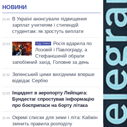
НОВИНИ
В Україні анонсували підвищення
23:45
зарплат учителям і стипендій
студентам: як зростуть виплати
Росія вдарила по
ПІДСУМКИ
22:53
Лозовій і Павлограду, а
Стефанішиній обрали
запобіжний захід. Головне за день
Зеленський цими вихідними вперше
22:32
відвідає Сербію
Інцидент в аеропорту Лейпцига:
22:03
Бундестаг спростував інформацію
про боєприпаси на борту літака
Окремі списки для зими і літа: Кабмін
21:49
змінить правила розподілу