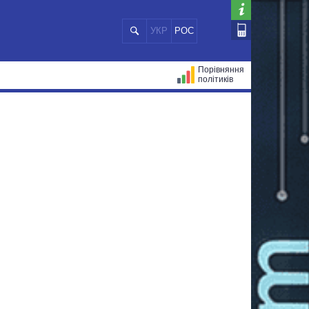
УКР
РОС
Порівняння
політиків
ЦІЙ
МЕРИ МІСТ
ВСІ ПЕРСОНИ