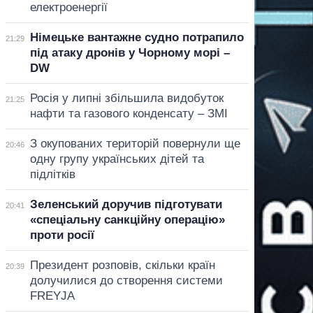
електроенергії
Німецьке вантажне судно потрапило
21:29
під атаку дронів у Чорному морі –
DW
Росія у липні збільшила видобуток
21:25
нафти та газового конденсату – ЗМІ
З окупованих територій повернули ще
20:46
одну групу українських дітей та
підлітків
Зеленський доручив підготувати
20:41
«спеціальну санкційну операцію»
проти росії
Президент розповів, скільки країн
20:39
долучилися до створення системи
FREYJA