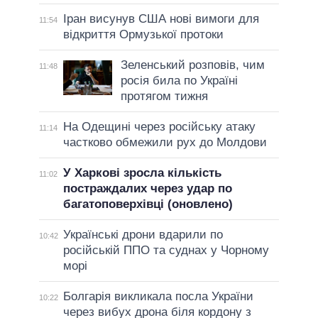
Іран висунув США нові вимоги для
11:54
відкриття Ормузької протоки
Зеленський розповів, чим
11:48
росія била по Україні
протягом тижня
На Одещині через російську атаку
11:14
частково обмежили рух до Молдови
У Харкові зросла кількість
11:02
постраждалих через удар по
багатоповерхівці (оновлено)
Українські дрони вдарили по
10:42
російській ППО та суднах у Чорному
морі
Болгарія викликала посла України
10:22
через вибух дрона біля кордону з