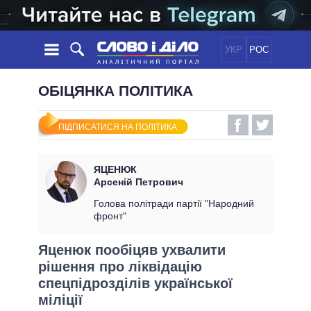
УКР
РОС
НОВИНИ
ОБІЦЯНКА ПОЛІТИКА
ОБIЦЯНКИ
СТРІЧКА
ПОЛІТИКА
ПІДПИСАТИСЯ НА ПОЛІТИКА
ПОДІЇ
ЕКОНОМІКА
ПОЛIТИКИ
СТАТТІ
СУСПІЛЬСТВО
ЯЦЕНЮК
ІНФОГРАФІКА
ДУМКИ
СВІТ
УСІ ПОЛІТИКИ
Арсеній Петрович
ОГЛЯДИ
ПРЕЗИДЕНТ І ОФІС
Голова політради партії "Народний
ВІДЕО
фронт"
ДАЙДЖЕСТИ
ВЕРХОВНА РАДА
ПІДТРИМАТИ
КАБІНЕТ МІНІСТРІВ
Яценюк пообіцяв ухвалити
ГОЛОВИ ОБЛАДМІНІСТРАЦІЙ
рішення про ліквідацію
ПОРІВНЯННЯ ПОЛІТИКІВ
МЕРИ МІСТ
спецпідрозділів української
міліції
ВСІ ПЕРСОНИ