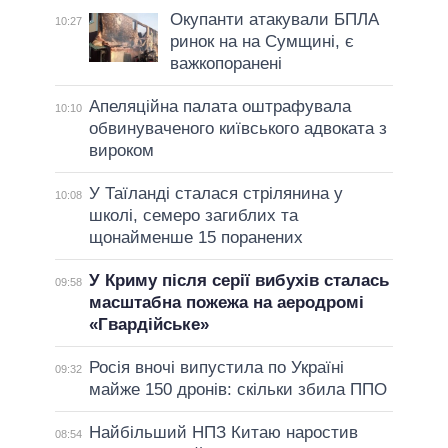
Окупанти атакували БПЛА
10:27
ринок на на Сумщині, є
важкопоранені
Апеляційна палата оштрафувала
10:10
обвинуваченого київського адвоката з
вироком
У Таїланді сталася стрілянина у
10:08
школі, семеро загиблих та
щонайменше 15 поранених
У Криму після серії вибухів сталась
09:58
масштабна пожежа на аеродромі
«Гвардійське»
Росія вночі випустила по Україні
09:32
майже 150 дронів: скільки збила ППО
Найбільший НПЗ Китаю наростив
08:54