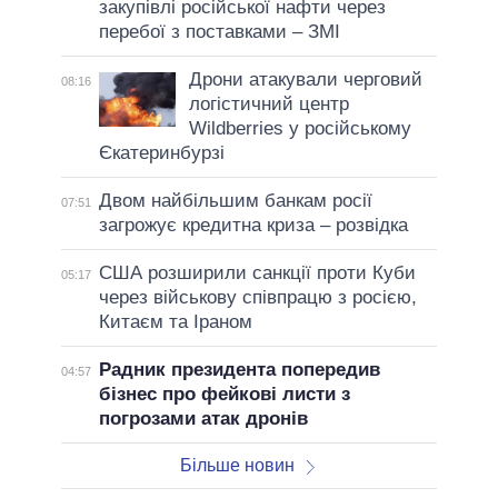
закупівлі російської нафти через
перебої з поставками – ЗМІ
Дрони атакували черговий
08:16
логістичний центр
Wildberries у російському
Єкатеринбурзі
Двом найбільшим банкам росії
07:51
загрожує кредитна криза – розвідка
США розширили санкції проти Куби
05:17
через військову співпрацю з росією,
Китаєм та Іраном
Радник президента попередив
04:57
бізнес про фейкові листи з
погрозами атак дронів
Більше новин