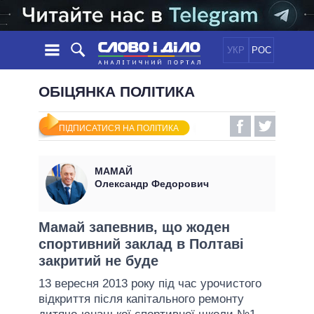
УКР
РОС
НОВИНИ
ОБІЦЯНКА ПОЛІТИКА
ОБIЦЯНКИ
СТРІЧКА
ПОЛІТИКА
ПІДПИСАТИСЯ НА ПОЛІТИКА
ПОДІЇ
ЕКОНОМІКА
ПОЛIТИКИ
СТАТТІ
СУСПІЛЬСТВО
МАМАЙ
ІНФОГРАФІКА
ДУМКИ
СВІТ
УСІ ПОЛІТИКИ
Олександр Федорович
ОГЛЯДИ
ПРЕЗИДЕНТ І ОФІС
ВІДЕО
ДАЙДЖЕСТИ
ВЕРХОВНА РАДА
Мамай запевнив, що жоден
ПІДТРИМАТИ
спортивний заклад в Полтаві
КАБІНЕТ МІНІСТРІВ
закритий не буде
ГОЛОВИ ОБЛАДМІНІСТРАЦІЙ
ПОРІВНЯННЯ ПОЛІТИКІВ
13 вересня 2013 року під час урочистого
МЕРИ МІСТ
відкриття після капітального ремонту
ВСІ ПЕРСОНИ