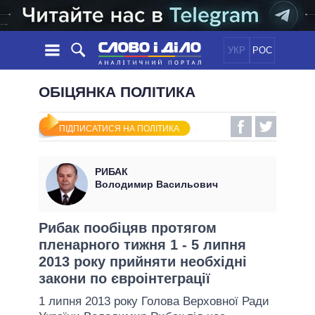
УКР
РОС
НОВИНИ
ОБІЦЯНКА ПОЛІТИКА
ОБIЦЯНКИ
СТРІЧКА
ПОЛІТИКА
ПІДПИСАТИСЯ НА ПОЛІТИКА
ПОДІЇ
ЕКОНОМІКА
ПОЛIТИКИ
СТАТТІ
СУСПІЛЬСТВО
РИБАК
ІНФОГРАФІКА
ДУМКИ
СВІТ
УСІ ПОЛІТИКИ
Володимир Васильович
ОГЛЯДИ
ПРЕЗИДЕНТ І ОФІС
ВІДЕО
ДАЙДЖЕСТИ
ВЕРХОВНА РАДА
Рибак пообіцяв протягом
ПІДТРИМАТИ
пленарного тижня 1 - 5 липня
КАБІНЕТ МІНІСТРІВ
2013 року прийняти необхідні
ГОЛОВИ ОБЛАДМІНІСТРАЦІЙ
ПОРІВНЯННЯ ПОЛІТИКІВ
закони по євроінтеграції
МЕРИ МІСТ
1 липня 2013 року Голова Верховної Ради
ВСІ ПЕРСОНИ