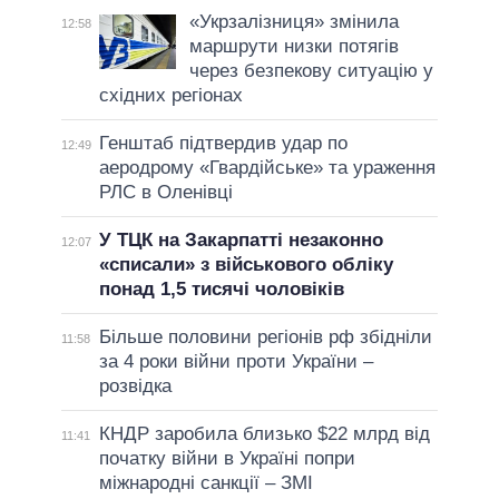
«Укрзалізниця» змінила
12:58
маршрути низки потягів
через безпекову ситуацію у
східних регіонах
Генштаб підтвердив удар по
12:49
аеродрому «Гвардійське» та ураження
РЛС в Оленівці
У ТЦК на Закарпатті незаконно
12:07
«списали» з військового обліку
понад 1,5 тисячі чоловіків
Більше половини регіонів рф збідніли
11:58
за 4 роки війни проти України –
розвідка
КНДР заробила близько $22 млрд від
11:41
початку війни в Україні попри
міжнародні санкції – ЗМІ