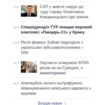
САП у жовтні скерує до
11:20
суду справу бізнесмена
Комарницького про землю
Спецпідрозділ ГУР знищив ворожий
10:58
комплекс «Панцирь-С1» у Криму
Росія формує бойові підрозділи з
10:45
українських військовополонених –
ISW
Окупанти атакували БПЛА
10:27
ринок на на Сумщині, є
важкопоранені
Апеляційна палата оштрафувала
10:10
обвинуваченого київського адвоката з
вироком
Більше новин