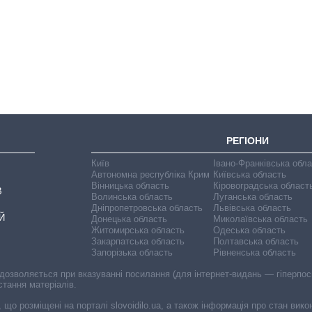
Як за 10 років
змінилася кількість
вступників на
бакалаврат,
магістратуру та
аспірантуру
РЕГІОНИ
Київ
Івано-Франківська обл
Автономна республіка Крим
Київська область
Вінницька область
Кіровоградська област
В
Волинська область
Луганська область
Дніпропетровська область
Львівська область
Й
Донецька область
Миколаївська область
Житомирська область
Одеська область
Закарпатська область
Полтавська область
Запорізька область
Рівненська область
 дозволяється при вказуванні посилання (для інтернет-видань — гіперпоси
стання матеріалів.
, що розміщені на порталі slovoidilo.ua, а також інформація про стан вик