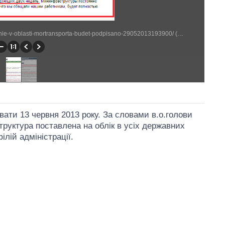
http://www.rbc.ua/ukr/news/economic/otraslevoe-soglashenie-v-oblasti-mortransporta-budet-podpisano-29052013193900/ (677 × 605)
вати 13 червня 2013 року. За словами в.о.голови
труктура поставлена на облік в усіх державних
ілій адміністрації.