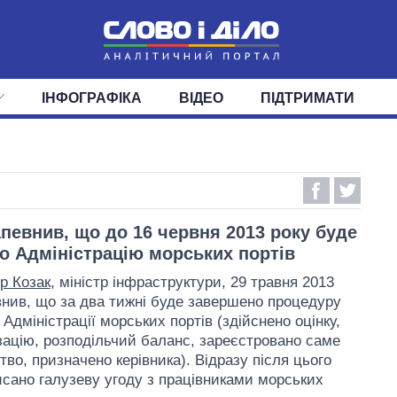
ІНФОГРАФІКА
ВІДЕО
ПІДТРИМАТИ
ІС
СТРІЧКА
ВЕРХОВНА РАДА
ПОДІЇ
СТАТТІ
КАБІНЕТ МІНІСТРІВ
ДУМКИ
ОГЛЯДИ
ГОЛОВИ ОБЛАДМІНІСТРА
ДАЙДЖЕСТИ
ПОЛІТИКА
ДЕПУТАТИ
ЕКОНОМІКА
КОМІТЕТИ
СУСПІЛЬСТВО
ФРАКЦІЇ
ОКРУГИ
СВІТ
апевнив, що до 16 червня 2013 року буде
о Адміністрацію морських портів
р Козак
, міністр інфраструктури, 29 травня 2013
внив, що за два тижні буде завершено процедуру
Адміністрації морських портів (здійснено оцінку,
зацію, розподільчий баланс, зареєстровано саме
во, призначено керівника). Відразу після цього
исано галузеву угоду з працівниками морських