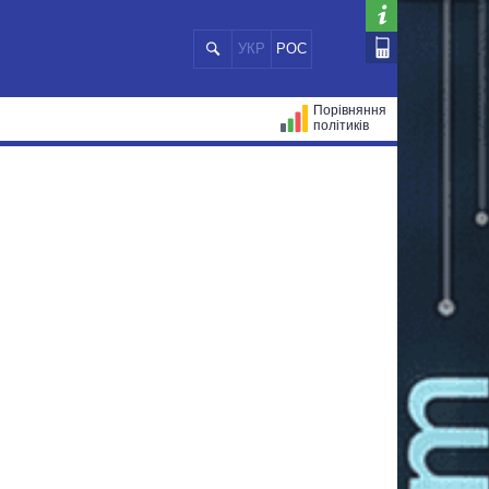
УКР
РОС
Порівняння
політиків
ЦІЙ
МЕРИ МІСТ
ВСІ ПЕРСОНИ