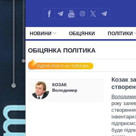
НОВИНИ
ОБIЦЯНКИ
ПОЛIТИКИ
УСІ ПОЛІТИКИ
ПРЕЗИДЕНТ І ОФ
ОБІЦЯНКА ПОЛІТИКА
ПІДПИСАТИСЯ НА ПОЛІТИКА
Козак з
КОЗАК
створен
Володимир
Володими
року запе
створення 
інвентари
підприємст
буде підп