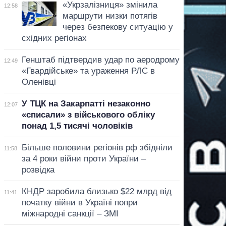
«Укрзалізниця» змінила
12:58
маршрути низки потягів
через безпекову ситуацію у
східних регіонах
Генштаб підтвердив удар по аеродрому
12:49
«Гвардійське» та ураження РЛС в
Оленівці
У ТЦК на Закарпатті незаконно
12:07
«списали» з військового обліку
понад 1,5 тисячі чоловіків
Більше половини регіонів рф збідніли
11:58
за 4 роки війни проти України –
розвідка
КНДР заробила близько $22 млрд від
11:41
початку війни в Україні попри
міжнародні санкції – ЗМІ