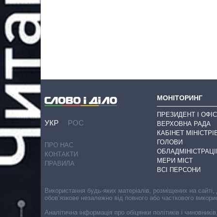
МОНІТОРИНГ
ПРЕЗИДЕНТ І ОФІС
УКР
РОС
ВЕРХОВНА РАДА
КАБІНЕТ МІНІСТРІ
ГОЛОВИ
ПРО НАС
ОБЛАДМІНІСТРАЦІ
КОНТАКТИ
МЕРИ МІСТ
ПРАВИЛА
ВСІ ПЕРСОНИ
Використання будь-яких матеріалів, розміщених на сайті,
обов’язкове незалежно від повного або часткового викори
Аналітична інформація про обіцянки політиків і чиновників