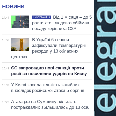
НОВИНИ
Від 1 місяця – до 5
ІНФОГРАФІКА
14:44
років: хто і як довго обіймав
посаду керівника СЗР
В Україні 6 серпня
13:58
зафіксували температурні
рекорди у 13 обласних
центрах
ЄС запровадив нові санкції проти
13:49
росії за посилення ударів по Києву
У Києві зросла кількість загиблих
13:33
внаслідок російської атаки 5 серпня
Атака рф на Сумщину: кількість
13:22
постраждалих збільшилась до 13 осіб