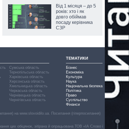
Від 1 місяця – до 5
років: хто і як
довго обіймав
посаду керівника
СЗР
ТЕМАТИКИ
асть
Сумська область
Бізнес
Тернопільська область
Економіка
ь
Харківська область
Культура
Херсонська область
Наука
Хмельницька область
Національна безпека
Черкаська область
Політика
Чернівецька область
Право
Чернігівська область
Суспільство
Фінанси
лання) на www.slovoidilo.ua. Посилання (гіперпосилання)
онання цих обіцянок, зібрана й опрацьована ТОВ «ІА Слово і