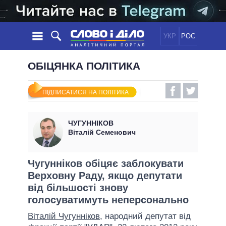
УКР
РОС
НОВИНИ
ОБІЦЯНКА ПОЛІТИКА
ОБIЦЯНКИ
СТРІЧКА
ПОЛІТИКА
ПІДПИСАТИСЯ НА ПОЛІТИКА
ПОДІЇ
ЕКОНОМІКА
ПОЛIТИКИ
СТАТТІ
СУСПІЛЬСТВО
ЧУГУННІКОВ
ІНФОГРАФІКА
ДУМКИ
СВІТ
УСІ ПОЛІТИКИ
Віталій Семенович
ОГЛЯДИ
ПРЕЗИДЕНТ І ОФІС
ВІДЕО
ДАЙДЖЕСТИ
ВЕРХОВНА РАДА
Чугунніков обіцяє заблокувати
ПІДТРИМАТИ
Верховну Раду, якщо депутати
КАБІНЕТ МІНІСТРІВ
від більшості знову
ГОЛОВИ ОБЛАДМІНІСТРАЦІЙ
ПОРІВНЯННЯ ПОЛІТИКІВ
голосуватимуть неперсонально
МЕРИ МІСТ
Віталій Чугунніков
, народний депутат від
ВСІ ПЕРСОНИ