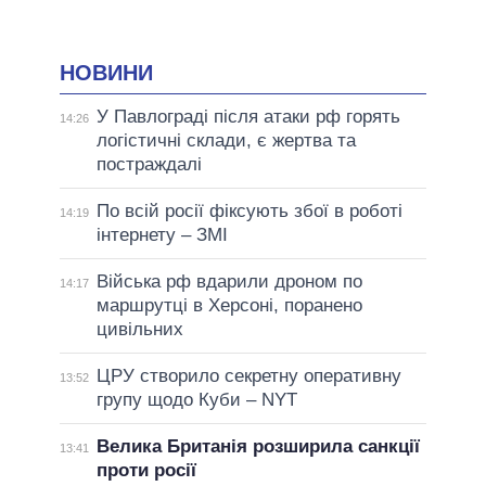
НОВИНИ
У Павлограді після атаки рф горять
14:26
логістичні склади, є жертва та
постраждалі
По всій росії фіксують збої в роботі
14:19
інтернету – ЗМІ
Війська рф вдарили дроном по
14:17
маршрутці в Херсоні, поранено
цивільних
ЦРУ створило секретну оперативну
13:52
групу щодо Куби – NYT
Велика Британія розширила санкції
13:41
проти росії