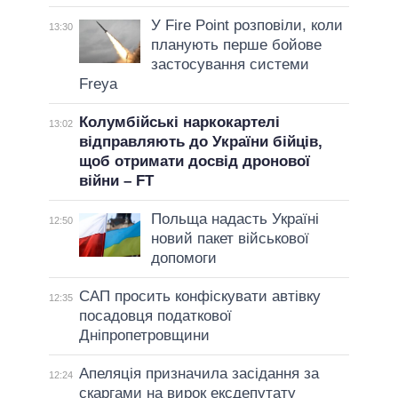
У Fire Point розповіли, коли
13:30
планують перше бойове
застосування системи
Freya
Колумбійські наркокартелі
13:02
відправляють до України бійців,
щоб отримати досвід дронової
війни – FT
Польща надасть Україні
12:50
новий пакет військової
допомоги
САП просить конфіскувати автівку
12:35
посадовця податкової
Дніпропетровщини
Апеляція призначила засідання за
12:24
скаргами на вирок ексдепутату