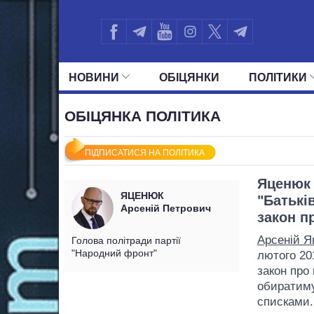
НОВИНИ
ОБIЦЯНКИ
ПОЛIТИКИ
УСІ ПОЛІТИКИ
ПРЕЗИДЕНТ І ОФ
ОБІЦЯНКА ПОЛІТИКА
ПІДПИСАТИСЯ НА ПОЛІТИКА
Яценюк 
ЯЦЕНЮК
"Батькі
Арсеній Петрович
закон п
Арсеній Я
Голова політради партії
"Народний фронт"
лютого 20
закон про 
обиратиму
списками.