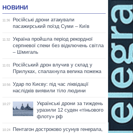
НОВИНИ
Російські дрони атакували
11:36
пасажирський поїзд Суми – Київ
Україна пройшла період рекордної
11:32
серпневої спеки без відключень світла
– Шмигаль
Російський дрон влучив у склад у
11:01
Прилуках, спалахнула велика пожежа
Удар по Києву: під час ліквідації
10:56
наслідків виявили тіло людини
Українські дрони за тиждень
10:27
уразили 12 суден «тіньового
флоту» рф
Пентагон достроково усунув генерала,
10:24