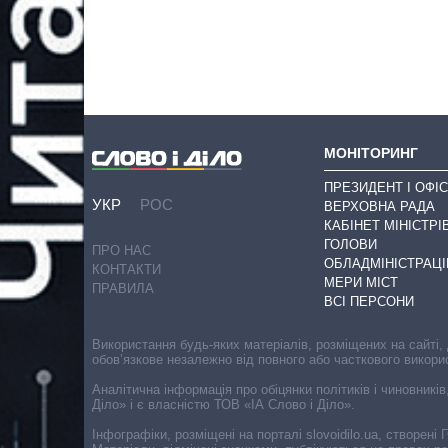
МОНІТОРИНГ
ПРЕЗИДЕНТ І ОФІС
УКР
РОС
ВЕРХОВНА РАДА
КАБІНЕТ МІНІСТРІ
ГОЛОВИ
ПРО НАС
ОБЛАДМІНІСТРАЦІ
КОНТАКТИ
МЕРИ МІСТ
ПРАВИЛА
ВСІ ПЕРСОНИ
Використання будь-яких матеріалів, розміщених на сайті,
обов’язкове незалежно від повного або часткового викори
Аналітична інформація про обіцянки політиків і чиновників
Діло» і є власністю ТОВ «ІА Слово і Діло».
Інфографіки, розміщені на порталі slovoidilo.ua, створен