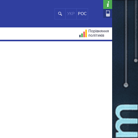
УКР
РОС
Порівняння
політиків
ЦІЙ
МЕРИ МІСТ
ВСІ ПЕРСОНИ