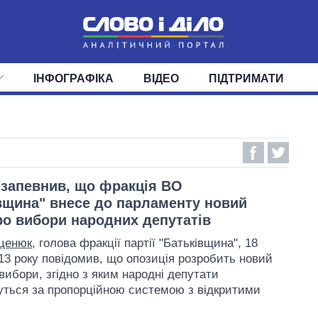
ІНФОГРАФІКА
ВІДЕО
ПІДТРИМАТИ
ІС
СТРІЧКА
ВЕРХОВНА РАДА
ПОДІЇ
СТАТТІ
КАБІНЕТ МІНІСТРІВ
ДУМКИ
ОГЛЯДИ
ГОЛОВИ ОБЛАДМІНІСТРА
ДАЙДЖЕСТИ
ПОЛІТИКА
ДЕПУТАТИ
ЕКОНОМІКА
КОМІТЕТИ
СУСПІЛЬСТВО
ФРАКЦІЇ
ОКРУГИ
СВІТ
запевнив, що фракція ВО
вщина" внесе до парламенту новий
ро вибори народних депутатів
ценюк
, голова фракції партії "Батьківщина", 18
13 року повідомив, що опозиція розробить новий
вибори, згідно з яким народні депутати
ться за пропорційною системою з відкритими