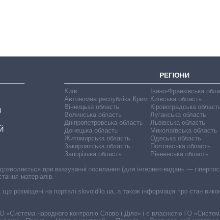
великої війни
РЕГІОНИ
Київ
Івано-Франківська обл
Автономна республіка Крим
Київська область
Вінницька область
Кіровоградська област
В
Волинська область
Луганська область
Дніпропетровська область
Львівська область
Й
Донецька область
Миколаївська область
Житомирська область
Одеська область
Закарпатська область
Полтавська область
Запорізька область
Рівненська область
 дозволяється при вказуванні посилання (для інтернет-видань — гіперпоси
стання матеріалів.
, що розміщені на порталі slovoidilo.ua, а також інформація про стан вик
і ГО «Система народного контролю Слово і Діло» і є власністю ГО «Систе