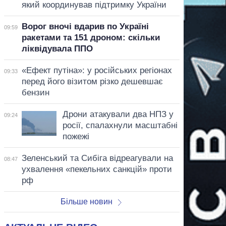
який координував підтримку України
Ворог вночі вдарив по Україні
09:59
ракетами та 151 дроном: скільки
ліквідувала ППО
«Ефект путіна»: у російських регіонах
09:33
перед його візитом різко дешевшає
бензин
Дрони атакували два НПЗ у
09:24
росії, спалахнули масштабні
пожежі
Зеленський та Сибіга відреагували на
08:47
ухвалення «пекельних санкцій» проти
рф
Більше новин