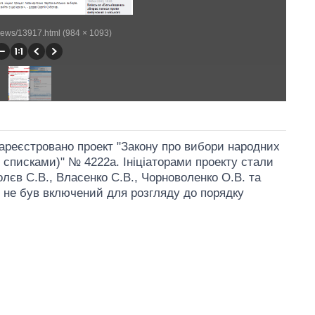
/news/13917.html (984 × 1093)
 зареєстровано проект "Закону про вибори народних
 списками)" № 4222а. Ініціаторами проекту стали
лєв С.В., Власенко С.В., Чорноволенко О.В. та
т не був включений для розгляду до порядку