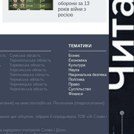
оборони за 13
років війни з
росією
ТЕМАТИКИ
асть
Сумська область
Бізнес
Тернопільська область
Економіка
ь
Харківська область
Культура
Херсонська область
Наука
Хмельницька область
Національна безпека
Черкаська область
Політика
Чернівецька область
Право
Чернігівська область
Суспільство
Фінанси
лання) на www.slovoidilo.ua. Посилання (гіперпосилання)
онання цих обіцянок, зібрана й опрацьована ТОВ «ІА Слово і
ма народного контролю Слово і Діло».