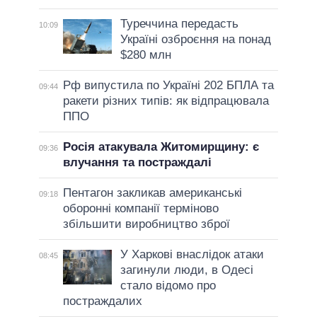
Туреччина передасть
10:09
Україні озброєння на понад
$280 млн
Рф випустила по Україні 202 БПЛА та
09:44
ракети різних типів: як відпрацювала
ППО
Росія атакувала Житомирщину: є
09:36
влучання та постраждалі
Пентагон закликав американські
09:18
оборонні компанії терміново
збільшити виробництво зброї
У Харкові внаслідок атаки
08:45
загинули люди, в Одесі
стало відомо про
постраждалих