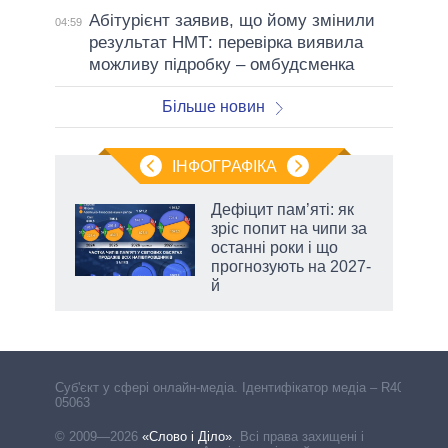
Абітурієнт заявив, що йому змінили
04:59
результат НМТ: перевірка виявила
можливу підробку – омбудсменка
Більше новин
ІНФОГРАФІКА
 5
Дефіцит пам’яті: як
вго
зріс попит на чипи за
останні роки і що
прогнозують на 2027-
й
Cуб'єкт у сфері онлайн-медіа. Ідентифікатор медіа – R40-
05063
© 2009—2026
«Слово і Діло»
.
Всі права захищені і