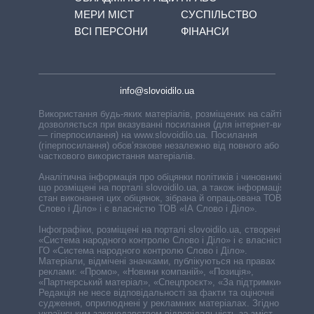
МЕРИ МІСТ
СУСПІЛЬСТВО
ВСІ ПЕРСОНИ
ФІНАНСИ
info@slovoidilo.ua
Використання будь-яких матеріалів, розміщених на сайті,
дозволяється при вказуванні посилання (для інтернет-видань
— гіперпосилання) на www.slovoidilo.ua. Посилання
(гіперпосилання) обов’язкове незалежно від повного або
часткового використання матеріалів.
Аналітична інформація про обіцянки політиків і чиновників,
що розміщені на порталі slovoidilo.ua, а також інформація про
стан виконання цих обіцянок, зібрана й опрацьована ТОВ «ІА
Слово і Діло» і є власністю ТОВ «ІА Слово і Діло».
Інфографіки, розміщені на порталі slovoidilo.ua, створені ГО
«Система народного контролю Слово і Діло» і є власністю
ГО «Система народного контролю Слово і Діло».
Матеріали, відмічені значками, публікуються на правах
реклами: «Промо», «Новини компаній», «Позиція»,
«Партнерський матеріал», «Спецпроєкт», «За підтримки».
Редакція не несе відповідальності за факти та оціночні
судження, оприлюднені у рекламних матеріалах. Згідно з
українським законодавством відповідальність за зміст