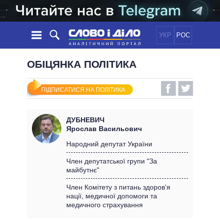
УКР
РОС
НОВИНИ
ОБІЦЯНКА ПОЛІТИКА
ОБIЦЯНКИ
СТРІЧКА
ПОЛІТИКА
ПІДПИСАТИСЯ НА ПОЛІТИКА
ПОДІЇ
ЕКОНОМІКА
ПОЛIТИКИ
СТАТТІ
СУСПІЛЬСТВО
ДУБНЕВИЧ
ІНФОГРАФІКА
ДУМКИ
СВІТ
УСІ ПОЛІТИКИ
Ярослав Васильович
ОГЛЯДИ
ПРЕЗИДЕНТ І ОФІС
Народний депутат України
ВІДЕО
ДАЙДЖЕСТИ
ВЕРХОВНА РАДА
Член депутатської групи "За
ПІДТРИМАТИ
майбутнє"
КАБІНЕТ МІНІСТРІВ
ГОЛОВИ ОБЛАДМІНІСТРАЦІЙ
Член Комітету з питань здоров'я
ПОРІВНЯННЯ ПОЛІТИКІВ
нації, медичної допомоги та
МЕРИ МІСТ
медичного страхування
ВСІ ПЕРСОНИ