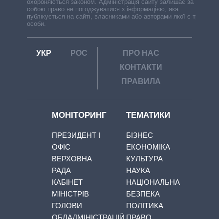
охороняються законом. Адміністрація сайту залишає за
собою право не погоджуватися з інформацією, яка
публікується на сайті, власниками або авторами якої є треті
особи.
УКР
РОС
ПРО НАС
КОНТАКТИ
ПРАВИЛА
МОНІТОРИНГ
ТЕМАТИКИ
ПРЕЗИДЕНТ І
БІЗНЕС
ОФІС
ЕКОНОМІКА
ВЕРХОВНА
КУЛЬТУРА
РАДА
НАУКА
КАБІНЕТ
НАЦІОНАЛЬНА
МІНІСТРІВ
БЕЗПЕКА
ГОЛОВИ
ПОЛІТИКА
ОБЛАДМІНІСТРАЦІЙ
ПРАВО