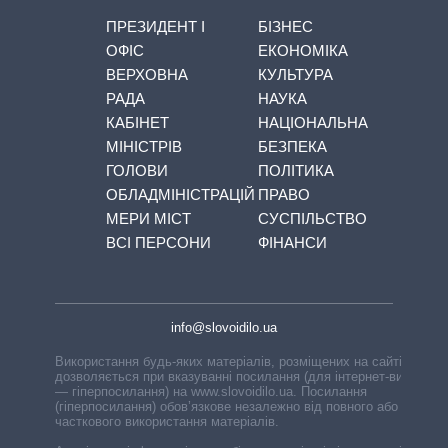
ПРЕЗИДЕНТ І
БІЗНЕС
ОФІС
ЕКОНОМІКА
ВЕРХОВНА
КУЛЬТУРА
РАДА
НАУКА
КАБІНЕТ
НАЦІОНАЛЬНА
МІНІСТРІВ
БЕЗПЕКА
ГОЛОВИ
ПОЛІТИКА
ОБЛАДМІНІСТРАЦІЙ
ПРАВО
МЕРИ МІСТ
СУСПІЛЬСТВО
ВСІ ПЕРСОНИ
ФІНАНСИ
info@slovoidilo.ua
Використання будь-яких матеріалів, розміщених на сайті,
дозволяється при вказуванні посилання (для інтернет-видань
— гіперпосилання) на www.slovoidilo.ua. Посилання
(гіперпосилання) обов’язкове незалежно від повного або
часткового використання матеріалів.