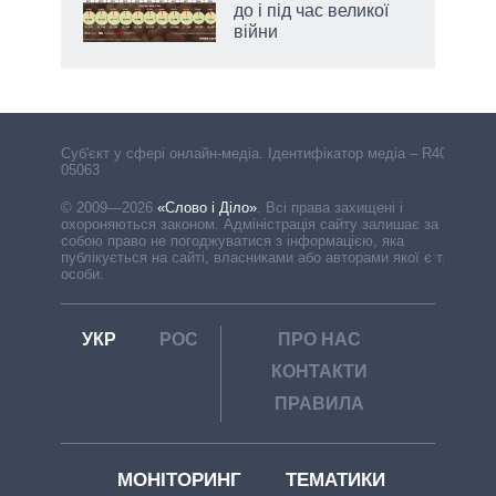
до і під час великої
війни
Cуб'єкт у сфері онлайн-медіа. Ідентифікатор медіа – R40-
05063
© 2009—2026
«Слово і Діло»
.
Всі права захищені і
охороняються законом. Адміністрація сайту залишає за
собою право не погоджуватися з інформацією, яка
публікується на сайті, власниками або авторами якої є треті
особи.
УКР
РОС
ПРО НАС
КОНТАКТИ
ПРАВИЛА
МОНІТОРИНГ
ТЕМАТИКИ