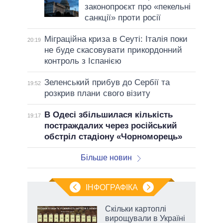
законопроєкт про «пекельні
санкції» проти росії
Міграційна криза в Сеуті: Італія поки
20:19
не буде скасовувати прикордонний
контроль з Іспанією
Зеленський прибув до Сербії та
19:52
розкрив плани свого візиту
В Одесі збільшилася кількість
19:17
постраждалих через російський
обстріл стадіону «Чорноморець»
Більше новин
ІНФОГРАФІКА
 5
Скільки картоплі
вго
вирощували в Україні