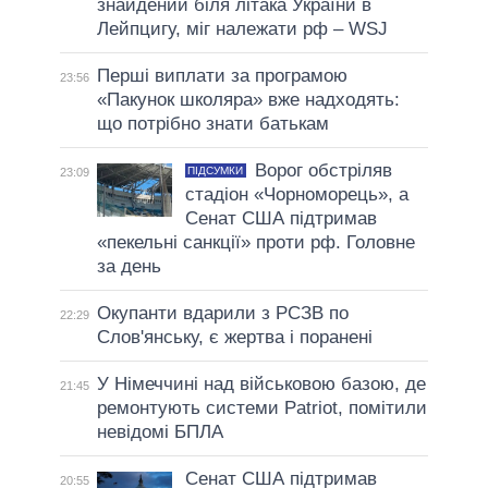
знайдений біля літака України в
Лейпцигу, міг належати рф – WSJ
Перші виплати за програмою
23:56
«Пакунок школяра» вже надходять:
що потрібно знати батькам
Ворог обстріляв
ПІДСУМКИ
23:09
стадіон «Чорноморець», а
Сенат США підтримав
«пекельні санкції» проти рф. Головне
за день
Окупанти вдарили з РСЗВ по
22:29
Слов'янську, є жертва і поранені
У Німеччині над військовою базою, де
21:45
ремонтують системи Patriot, помітили
невідомі БПЛА
Сенат США підтримав
20:55