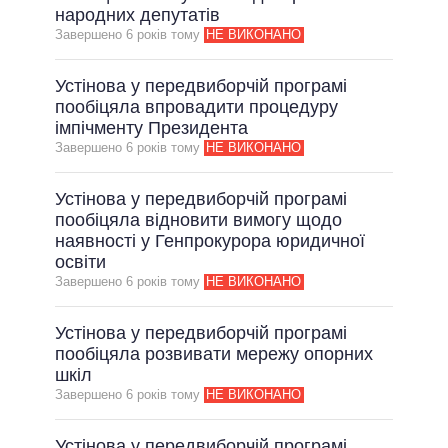
народних депутатів
Завершено 6 рокiв тому
НЕ ВИКОНАНО
Устінова у передвиборчій програмі
пообіцяла впровадити процедуру
імпічменту Президента
Завершено 6 рокiв тому
НЕ ВИКОНАНО
Устінова у передвиборчій програмі
пообіцяла відновити вимогу щодо
наявності у Генпрокурора юридичної
освіти
Завершено 6 рокiв тому
НЕ ВИКОНАНО
Устінова у передвиборчій програмі
пообіцяла розвивати мережу опорних
шкіл
Завершено 6 рокiв тому
НЕ ВИКОНАНО
Устінова у передвиборчій програмі