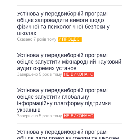
Устінова у передвиборчій програмі
обіцяє запровадити вимоги щодо
фізичної та психологічної безпеки у
школах
Сказано 7 рокiв тому
У ПРОЦЕСІ
Устінова у передвиборчій програмі
обіцяє запустити міжнародний науковий
аудит окремих установ
Завершено 5 рокiв тому
НЕ ВИКОНАНО
Устінова у передвиборчій програмі
обіцяє запустити глобальну
інформаційну платформу підтримки
українців
Завершено 5 рокiв тому
НЕ ВИКОНАНО
Устінова у передвиборчій програмі
обіцяє дати право вчителям та школам