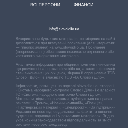
ВСІ ПЕРСОНИ
ФІНАНСИ
info@slovoidilo.ua
Використання будь-яких матеріалів, розміщених на сайті,
дозволяється при вказуванні посилання (для інтернет-видань
— гіперпосилання) на www.slovoidilo.ua. Посилання
(гіперпосилання) обов’язкове незалежно від повного або
часткового використання матеріалів.
Аналітична інформація про обіцянки політиків і чиновників,
що розміщені на порталі slovoidilo.ua, а також інформація про
стан виконання цих обіцянок, зібрана й опрацьована ТОВ «ІА
Слово і Діло» і є власністю ТОВ «ІА Слово і Діло».
Інфографіки, розміщені на порталі slovoidilo.ua, створені ГО
«Система народного контролю Слово і Діло» і є власністю
ГО «Система народного контролю Слово і Діло».
Матеріали, відмічені значками, публікуються на правах
реклами: «Промо», «Новини компаній», «Позиція»,
«Партнерський матеріал», «Спецпроєкт», «За підтримки».
Редакція не несе відповідальності за факти та оціночні
судження, оприлюднені у рекламних матеріалах. Згідно з
українським законодавством відповідальність за зміст
реклами несе рекламодавець.