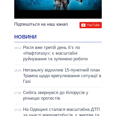
Підпишіться на наш канал
НОВИНИ
Росія вже третій день б’є по
19:12
«Нафтогазу»: є масштабні
руйнування та зупинено роботи
Нетаньягу відхилив 15-пунктний план
18:24
Трампа щодо врегулювання ситуації в
Газі
Сибіга звернувся до білорусів у
17:56
річницю протестів
На Одещині сталася масштабна ДТП
17:23
за участі мікроавтобусів, є жертви та