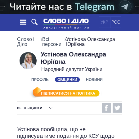
УКР
РОС
НОВИНИ
Слово і
›
Всі
›
Устінова Олександра
Діло
персони
Юріївна
ОБIЦЯНКИ
СТРІЧКА
ПОЛІТИКА
Устінова Олександра
Юріївна
ПОДІЇ
ЕКОНОМІКА
ПОЛIТИКИ
Народний депутат України
СТАТТІ
СУСПІЛЬСТВО
ІНФОГРАФІКА
ПРОФІЛЬ
ОБІЦЯНКИ
НОВИНИ
ДУМКИ
СВІТ
УСІ ПОЛІТИКИ
ОГЛЯДИ
ПРЕЗИДЕНТ І ОФІС
ВІДЕО
ПІДПИСАТИСЯ НА ПОЛІТИКА
ДАЙДЖЕСТИ
ВЕРХОВНА РАДА
ПІДТРИМАТИ
КАБІНЕТ МІНІСТРІВ
ВСІ ОБІЦЯНКИ
ГОЛОВИ ОБЛАДМІНІСТРАЦІЙ
ВИКОНАНІ ОБІЦЯНКИ
ПОРІВНЯННЯ ПОЛІТИКІВ
МЕРИ МІСТ
Устінова пообіцяла, що не
НЕВИКОНАНІ ОБІЦЯНКИ
ВСІ ПЕРСОНИ
підписуватиме подання до КСУ щодо