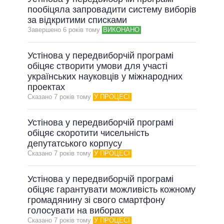
пообіцяла запровадити систему виборів
за відкритими списками
Завершено 6 рокiв тому
ВИКОНАНО
Устінова у передвиборчій програмі
обіцяє створити умови для участі
українських науковців у міжнародних
проектах
Сказано 7 рокiв тому
У ПРОЦЕСІ
Устінова у передвиборчій програмі
обіцяє скоротити чисельність
депутатського корпусу
Сказано 7 рокiв тому
У ПРОЦЕСІ
Устінова у передвиборчій програмі
обіцяє гарантувати можливість кожному
громадянину зі свого смартфону
голосувати на виборах
Сказано 7 рокiв тому
У ПРОЦЕСІ