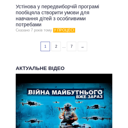
Устінова у передвиборчій програмі
пообіцяла створити умови для
навчання дітей з особливими
потребами
Сказано 7 рокiв тому
У ПРОЦЕСІ
1
2
...
7
→
АКТУАЛЬНЕ ВІДЕО