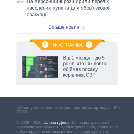
На Херсонщині розширили перелік
15:53
населених пунктів для обов'язкової
евакуації
Більше новин
ІНФОГРАФІКА
Від 1 місяця – до 5
 за
років: хто і як довго
асть
обіймав посаду
керівника СЗР
Cуб'єкт у сфері онлайн-медіа. Ідентифікатор медіа – R40-
05063
© 2009—2026
«Слово і Діло»
.
Всі права захищені і
охороняються законом. Адміністрація сайту залишає за
собою право не погоджуватися з інформацією, яка