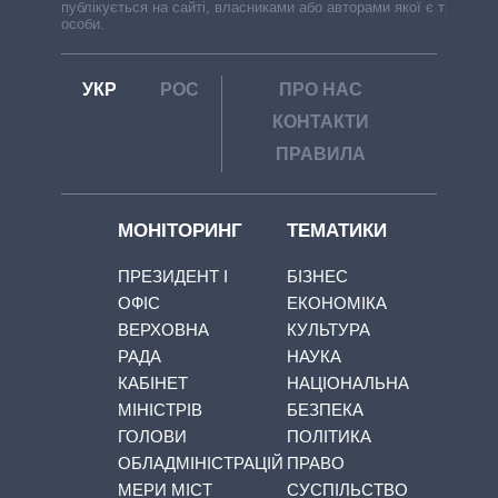
публікується на сайті, власниками або авторами якої є треті
особи.
УКР
РОС
ПРО НАС
КОНТАКТИ
ПРАВИЛА
МОНІТОРИНГ
ТЕМАТИКИ
ПРЕЗИДЕНТ І
БІЗНЕС
ОФІС
ЕКОНОМІКА
ВЕРХОВНА
КУЛЬТУРА
РАДА
НАУКА
КАБІНЕТ
НАЦІОНАЛЬНА
МІНІСТРІВ
БЕЗПЕКА
ГОЛОВИ
ПОЛІТИКА
ОБЛАДМІНІСТРАЦІЙ
ПРАВО
МЕРИ МІСТ
СУСПІЛЬСТВО