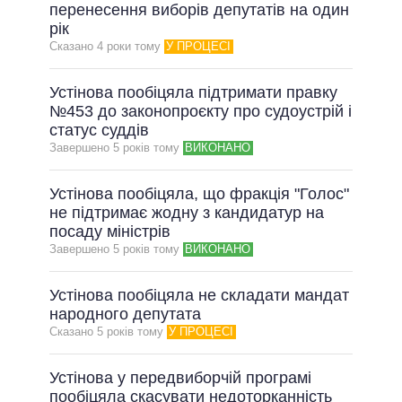
ОБІЦЯНКИ У ПРОЦЕСІ
перенесення виборів депутатів на один
рік
ВСІ ОБІЦЯНКИ
Сказано 4 роки тому
У ПРОЦЕСІ
АРХІВНІ ОБІЦЯНКИ
Устінова пообіцяла підтримати правку
№453 до законопроєкту про судоустрій і
статус суддів
Завершено 5 рокiв тому
ВИКОНАНО
Устінова пообіцяла, що фракція "Голос"
не підтримає жодну з кандидатур на
посаду міністрів
Завершено 5 рокiв тому
ВИКОНАНО
Устінова пообіцяла не складати мандат
народного депутата
Сказано 5 рокiв тому
У ПРОЦЕСІ
Устінова у передвиборчій програмі
пообіцяла скасувати недоторканність