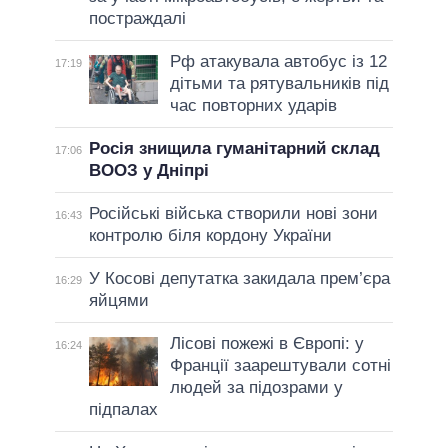
постраждалі
Рф атакувала автобус із 12
17:19
дітьми та рятувальників під
час повторних ударів
Росія знищила гуманітарний склад
17:06
ВООЗ у Дніпрі
Російські війська створили нові зони
16:43
контролю біля кордону України
У Косові депутатка закидала прем’єра
16:29
яйцями
Лісові пожежі в Європі: у
16:24
Франції заарештували сотні
людей за підозрами у
підпалах