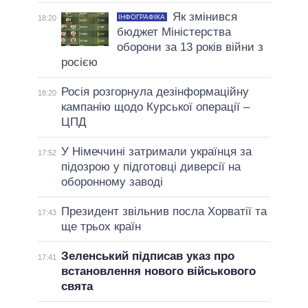
Як змінився
ІНФОГРАФІКА
18:20
бюджет Міністерства
оборони за 13 років війни з
росією
Росія розгорнула дезінформаційну
18:20
кампанію щодо Курської операції –
ЦПД
У Німеччині затримали українця за
17:52
підозрою у підготовці диверсії на
оборонному заводі
Президент звільнив посла Хорватії та
17:43
ще трьох країн
Зеленський підписав указ про
17:41
встановлення нового військового
свята