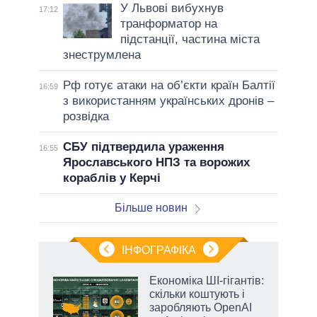
У Львові вибухнув
17:12
транформатор на
підстанції, частина міста
знеструмлена
Рф готує атаки на об’єкти країн Балтії
16:59
з використанням українських дронів –
розвідка
СБУ підтвердила ураження
16:55
Ярославського НПЗ та ворожих
кораблів у Керчі
Більше новин
ІНФОГРАФІКА
жет
Економіка ШІ-гігантів:
скільки коштують і
ків
заробляють OpenAI