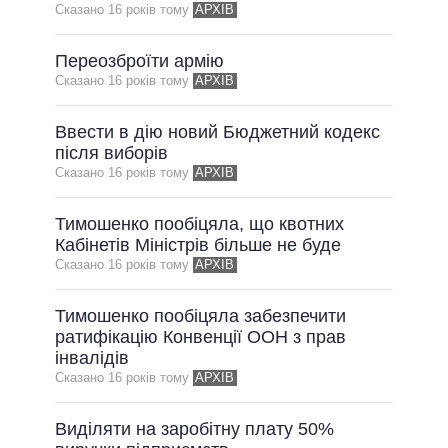
ОБІЦЯНКИ У ПРОЦЕСІ
Сказано 16 рокiв тому
АРХІВ
ВСІ ОБІЦЯНКИ
Переозброїти армію
АРХІВНІ ОБІЦЯНКИ
Сказано 16 рокiв тому
АРХІВ
Ввести в дію новий Бюджетний кодекс
після виборів
Сказано 16 рокiв тому
АРХІВ
Тимошенко пообіцяла, що квотних
Кабінетів Міністрів більше не буде
Сказано 16 рокiв тому
АРХІВ
Тимошенко пообіцяла забезпечити
ратифікацію Конвенції ООН з прав
інвалідів
Сказано 16 рокiв тому
АРХІВ
Виділяти на заробітну плату 50%