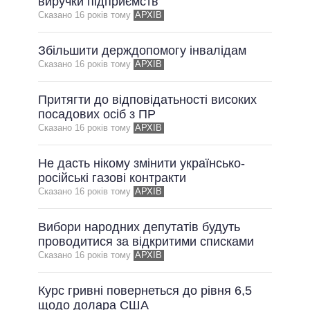
виручки підприємств
Сказано 16 рокiв тому
АРХІВ
Збільшити держдопомогу інвалідам
Сказано 16 рокiв тому
АРХІВ
Притягти до відповідатьності високих
посадових осіб з ПР
Сказано 16 рокiв тому
АРХІВ
Не дасть нікому змінити українсько-
російські газові контракти
Сказано 16 рокiв тому
АРХІВ
Вибори народних депутатів будуть
проводитися за відкритими списками
Сказано 16 рокiв тому
АРХІВ
Курс гривні повернеться до рівня 6,5
щодо долара США