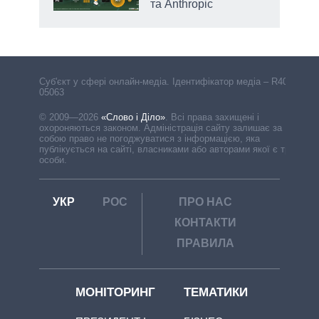
та Anthropic
Cуб'єкт у сфері онлайн-медіа. Ідентифікатор медіа – R40-
05063
© 2009—2026
«Слово і Діло»
.
Всі права захищені і
охороняються законом. Адміністрація сайту залишає за
собою право не погоджуватися з інформацією, яка
публікується на сайті, власниками або авторами якої є треті
особи.
УКР
РОС
ПРО НАС
КОНТАКТИ
ПРАВИЛА
МОНІТОРИНГ
ТЕМАТИКИ