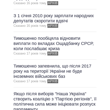
Сказано 16 рокiв тому
АРХІВ
З 1 січня 2010 року зарплати народних
депутатів скоротити вдвічі
Сказано 16 рокiв тому
АРХІВ
Тимошенко пообіцяла відновити
виплати по вкладах Ощадбанку СРСР,
коли послабшає криза
Сказано 17 рокiв тому
АРХІВ
Тимошенко запевнила, що після 2017
року на території України не буде
іноземних військових баз
Сказано 17 рокiв тому
АРХІВ
Якщо після виборів "Наша Україна"
створить коаліцію з "Партією регіонів", її
політична сила може ініціювати розпуск
парламенту