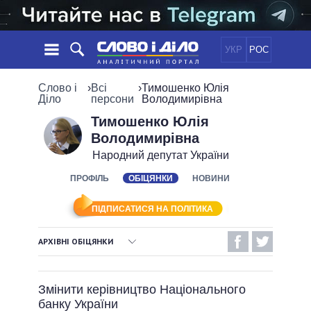
УКР
РОС
НОВИНИ
Слово і
›
Всі
›
Тимошенко Юлія
Діло
персони
Володимирівна
ОБIЦЯНКИ
СТРІЧКА
ПОЛІТИКА
Тимошенко Юлія
Володимирівна
ПОДІЇ
ЕКОНОМІКА
ПОЛIТИКИ
Народний депутат України
СТАТТІ
СУСПІЛЬСТВО
ІНФОГРАФІКА
ПРОФІЛЬ
ОБІЦЯНКИ
НОВИНИ
ДУМКИ
СВІТ
УСІ ПОЛІТИКИ
ОГЛЯДИ
ПРЕЗИДЕНТ І ОФІС
ВІДЕО
ПІДПИСАТИСЯ НА ПОЛІТИКА
ДАЙДЖЕСТИ
ВЕРХОВНА РАДА
ПІДТРИМАТИ
КАБІНЕТ МІНІСТРІВ
АРХІВНІ ОБІЦЯНКИ
ГОЛОВИ ОБЛАДМІНІСТРАЦІЙ
ВИКОНАНІ ОБІЦЯНКИ
ПОРІВНЯННЯ ПОЛІТИКІВ
МЕРИ МІСТ
Змінити керівництво Національного
НЕВИКОНАНІ ОБІЦЯНКИ
ВСІ ПЕРСОНИ
банку України