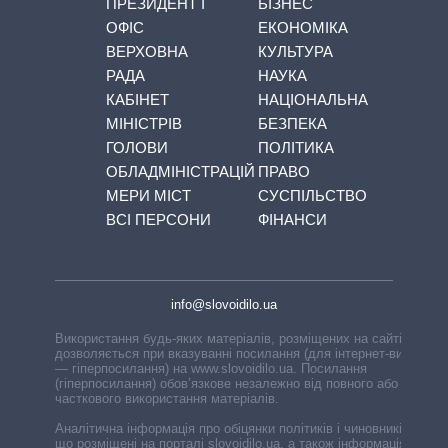
ПРЕЗИДЕНТ І
БІЗНЕС
ОФІС
ЕКОНОМІКА
ВЕРХОВНА
КУЛЬТУРА
РАДА
НАУКА
КАБІНЕТ
НАЦІОНАЛЬНА
МІНІСТРІВ
БЕЗПЕКА
ГОЛОВИ
ПОЛІТИКА
ОБЛАДМІНІСТРАЦІЙ
ПРАВО
МЕРИ МІСТ
СУСПІЛЬСТВО
ВСІ ПЕРСОНИ
ФІНАНСИ
info@slovoidilo.ua
Використання будь-яких матеріалів, розміщених на сайті,
дозволяється при вказуванні посилання (для інтернет-видань
— гіперпосилання) на www.slovoidilo.ua. Посилання
(гіперпосилання) обов’язкове незалежно від повного або
часткового використання матеріалів.
Аналітична інформація про обіцянки політиків і чиновників,
що розміщені на порталі slovoidilo.ua, а також інформація про