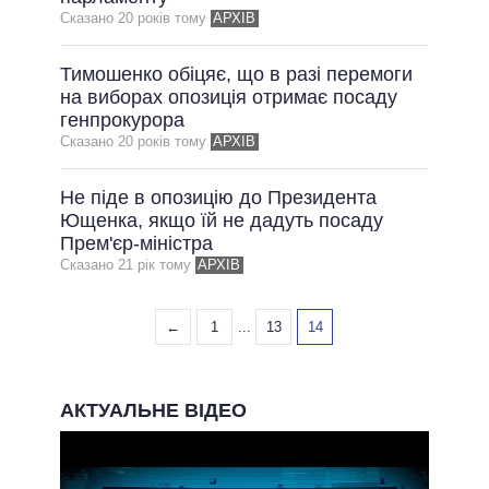
Сказано 20 рокiв тому
АРХІВ
Тимошенко обіцяє, що в разі перемоги
на виборах опозиція отримає посаду
генпрокурора
Сказано 20 рокiв тому
АРХІВ
Не піде в опозицію до Президента
Ющенка, якщо їй не дадуть посаду
Прем'єр-міністра
Сказано 21 рiк тому
АРХІВ
←
1
...
13
14
АКТУАЛЬНЕ ВІДЕО