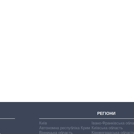
Вісім масованих
ударів по Україні
за літо: Київ та
область стали
головною ціллю
рф
РЕГІОНИ
Київ
Івано-Франківська обл
Автономна республіка Крим
Київська область
Вінницька область
Кіровоградська област