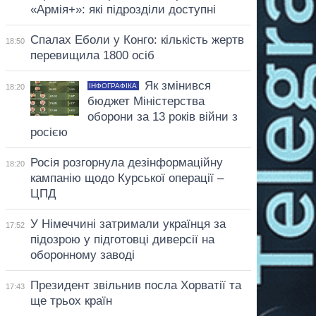
«Армія+»: які підрозділи доступні
Спалах Еболи у Конго: кількість жертв
18:50
перевищила 1800 осіб
Як змінився
ІНФОГРАФІКА
18:20
бюджет Міністерства
оборони за 13 років війни з
росією
Росія розгорнула дезінформаційну
18:20
кампанію щодо Курської операції –
ЦПД
У Німеччині затримали українця за
17:52
підозрою у підготовці диверсії на
оборонному заводі
Президент звільнив посла Хорватії та
17:43
ще трьох країн