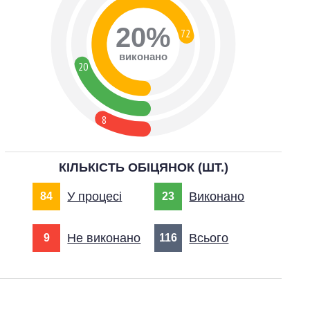
20%
72
виконано
20
8
КІЛЬКІСТЬ ОБІЦЯНОК (ШТ.)
У процесі
Виконано
84
23
Не виконано
Всього
9
116