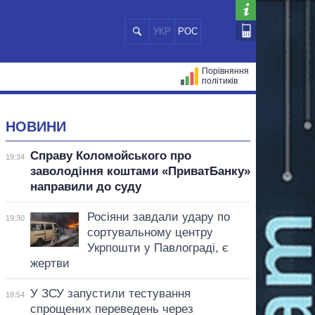
УКР
РОС
Порівняння
політиків
ЦІЙ
МЕРИ МІСТ
ВСІ ПЕРСОНИ
НОВИНИ
Справу Коломойського про
19:34
заволодіння коштами «ПриватБанку»
направили до суду
Росіяни завдали удару по
19:30
сортувальному центру
Укрпошти у Павлограді, є
жертви
У ЗСУ запустили тестування
18:54
спрощених переведень через