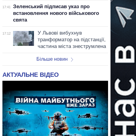
Зеленський підписав указ про
17:41
встановлення нового військового
свята
У Львові вибухнув
17:12
транформатор на підстанції,
частина міста знеструмлена
Більше новин
АКТУАЛЬНЕ ВІДЕО