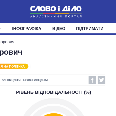
ІНФОГРАФІКА
ВІДЕО
ПІДТРИМАТИ
ІС
СТРІЧКА
ВЕРХОВНА РАДА
ПОДІЇ
СТАТТІ
КАБІНЕТ МІНІСТРІВ
ДУМКИ
ОГЛЯДИ
ГОЛОВИ ОБЛАДМІНІСТРА
ДАЙДЖЕСТИ
торович
орович
ПОЛІТИКА
ДЕПУТАТИ
ЕКОНОМІКА
КОМІТЕТИ
СУСПІЛЬСТВО
ФРАКЦІЇ
ОКРУГИ
СВІТ
Я НА ПОЛІТИКА
ВСІ ОБІЦЯНКИ
АРХІВНІ ОБІЦЯНКИ
РІВЕНЬ ВІДПОВІДАЛЬНОСТІ (%)