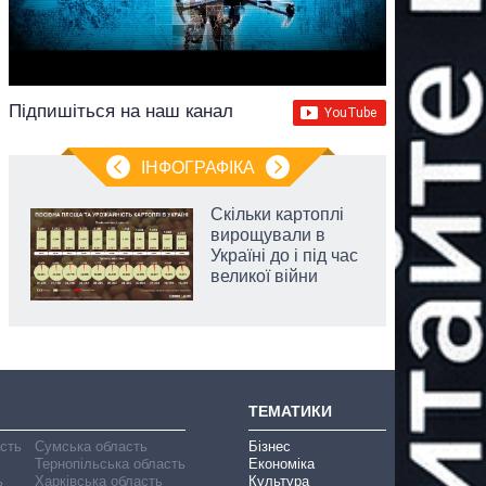
Підпишіться на наш канал
ІНФОГРАФІКА
Скільки картоплі
вирощували в
Україні до і під час
великої війни
ТЕМАТИКИ
асть
Сумська область
Бізнес
Тернопільська область
Економіка
ь
Харківська область
Культура