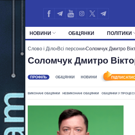
НОВИНИ
ОБIЦЯНКИ
ПОЛIТИКИ
УСІ ПОЛІТИКИ
ПРЕЗИДЕНТ І ОФ
Слово і Діло
›
Всі персони
›
Соломчук Дмитро Вік
Соломчук Дмитро Вікт
ПРОФІЛЬ
ОБІЦЯНКИ
НОВИНИ
ПІДПИСАТИС
ВИКОНАНІ ОБІЦЯНКИ
НЕВИКОНАНІ ОБІЦЯНКИ
ОБІЦЯНКИ У ПРОЦЕСІ