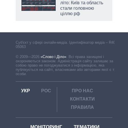
літо: Київ та область
стали головною
ціллю рф
Cуб'єкт у сфері онлайн-медіа. Ідентифікатор медіа – R40-
05063
© 2009—2026
«Слово і Діло»
.
Всі права захищені і
охороняються законом. Адміністрація сайту залишає за
собою право не погоджуватися з інформацією, яка
публікується на сайті, власниками або авторами якої є треті
особи.
УКР
РОС
ПРО НАС
КОНТАКТИ
ПРАВИЛА
МОНІТОРИНГ
ТЕМАТИКИ