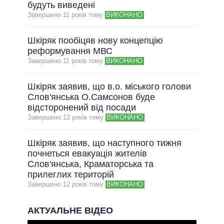
будуть виведені
Завершено 11 рокiв тому
ВИКОНАНО
Шкіряк пообіцяв нову концепцію
реформування МВС
Завершено 11 рокiв тому
ВИКОНАНО
Шкіряк заявив, що в.о. міського голови
Слов'янська О.Самсонов буде
відсторонений від посади
Завершено 12 рокiв тому
ВИКОНАНО
Шкіряк заявив, що наступного тижня
почнеться евакуація жителів
Слов'янська, Краматорська та
прилеглих територій
Завершено 12 рокiв тому
ВИКОНАНО
АКТУАЛЬНЕ ВІДЕО