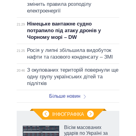
змінить правила розподілу
електроенергії
Німецьке вантажне судно
21:29
потрапило під атаку дронів у
Чорному морі – DW
Росія у липні збільшила видобуток
21:25
нафти та газового конденсату – ЗМІ
З окупованих територій повернули ще
20:46
одну групу українських дітей та
підлітків
Більше новин
ІНФОГРАФІКА
Вісім масованих
ть
ударів по Україні за