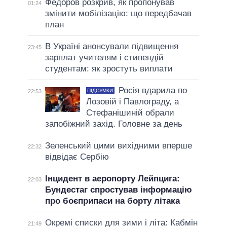
Федоров розкрив, як пропонував
01:24
змінити мобілізацію: що передбачав
план
В Україні анонсували підвищення
23:45
зарплат учителям і стипендій
студентам: як зростуть виплати
Росія вдарила по
ПІДСУМКИ
22:53
Лозовій і Павлограду, а
Стефанішиній обрали
запобіжний захід. Головне за день
Зеленський цими вихідними вперше
22:32
відвідає Сербію
Інцидент в аеропорту Лейпцига:
22:03
Бундестаг спростував інформацію
про боєприпаси на борту літака
Окремі списки для зими і літа: Кабмін
21:49