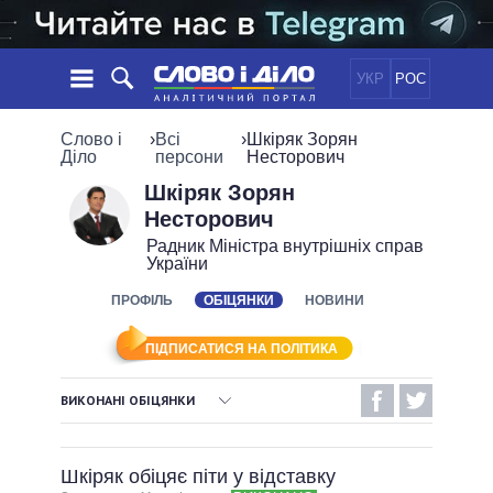
УКР
РОС
НОВИНИ
Слово і
›
Всі
›
Шкіряк Зорян
Діло
персони
Несторович
ОБIЦЯНКИ
СТРІЧКА
ПОЛІТИКА
Шкіряк Зорян
Несторович
ПОДІЇ
ЕКОНОМІКА
ПОЛIТИКИ
Радник Міністра внутрішніх справ
СТАТТІ
СУСПІЛЬСТВО
України
ІНФОГРАФІКА
ДУМКИ
СВІТ
УСІ ПОЛІТИКИ
ПРОФІЛЬ
ОБІЦЯНКИ
НОВИНИ
ОГЛЯДИ
ПРЕЗИДЕНТ І ОФІС
ВІДЕО
ДАЙДЖЕСТИ
ВЕРХОВНА РАДА
ПІДПИСАТИСЯ НА ПОЛІТИКА
ПІДТРИМАТИ
КАБІНЕТ МІНІСТРІВ
ВИКОНАНІ ОБІЦЯНКИ
ГОЛОВИ ОБЛАДМІНІСТРАЦІЙ
ПОРІВНЯННЯ ПОЛІТИКІВ
ВИКОНАНІ ОБІЦЯНКИ
МЕРИ МІСТ
Шкіряк обіцяє піти у відставку
ВСІ ПЕРСОНИ
НЕВИКОНАНІ ОБІЦЯНКИ