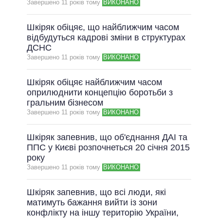
Завершено 11 рокiв тому
ВИКОНАНО
ОБІЦЯНКИ У ПРОЦЕСІ
Шкіряк обіцяє, що найближчим часом
ВСІ ОБІЦЯНКИ
відбудуться кадрові зміни в структурах
АРХІВНІ ОБІЦЯНКИ
ДСНС
Завершено 11 рокiв тому
ВИКОНАНО
Шкіряк обіцяє найближчим часом
оприлюднити концепцію боротьби з
гральним бізнесом
Завершено 11 рокiв тому
ВИКОНАНО
Шкіряк запевнив, що об'єднання ДАІ та
ППС у Києві розпочнеться 20 січня 2015
року
Завершено 11 рокiв тому
ВИКОНАНО
Шкіряк запевнив, що всі люди, які
матимуть бажання вийти із зони
конфлікту на іншу територію України,