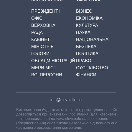
ПРЕЗИДЕНТ І
БІЗНЕС
ОФІС
ЕКОНОМІКА
ВЕРХОВНА
КУЛЬТУРА
РАДА
НАУКА
КАБІНЕТ
НАЦІОНАЛЬНА
МІНІСТРІВ
БЕЗПЕКА
ГОЛОВИ
ПОЛІТИКА
ОБЛАДМІНІСТРАЦІЙ
ПРАВО
МЕРИ МІСТ
СУСПІЛЬСТВО
ВСІ ПЕРСОНИ
ФІНАНСИ
info@slovoidilo.ua
Використання будь-яких матеріалів, розміщених на сайті,
дозволяється при вказуванні посилання (для інтернет-видань
— гіперпосилання) на www.slovoidilo.ua. Посилання
(гіперпосилання) обов’язкове незалежно від повного або
часткового використання матеріалів.