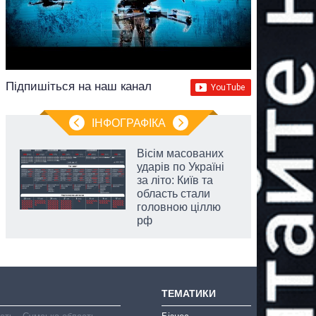
Підпишіться на наш канал
ІНФОГРАФІКА
Вісім масованих
ударів по Україні
за літо: Київ та
область стали
головною ціллю
рф
ТЕМАТИКИ