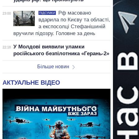
Рф масовано
ПІДСУМКИ
23:00
вдарила по Києву та області,
а експосолці Стефанішиній
вручили підозру. Головне за день
У Молдові виявили уламки
22:18
російського безпілотника «Герань-2»
Більше новин
АКТУАЛЬНЕ ВІДЕО