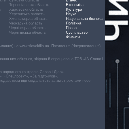
асть
Сумська область
Бізнес
Тернопільська область
Економіка
ь
Харківська область
Культура
Херсонська область
Наука
Хмельницька область
Національна безпека
Черкаська область
Політика
Чернівецька область
Право
Чернігівська область
Суспільство
Фінанси
лання) на www.slovoidilo.ua. Посилання (гіперпосилання)
онання цих обіцянок, зібрана й опрацьована ТОВ «ІА Слово і
ма народного контролю Слово і Діло».
», «Спецпроєкт», «За підтримки».
онодавством відповідальність за зміст реклами несе