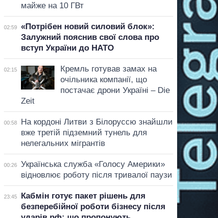
майже на 10 ГВт
«Потрібен новий силовий блок»:
02:59
Залужний пояснив свої слова про
вступ України до НАТО
Кремль готував замах на
02:15
очільника компанії, що
постачає дрони Україні – Die
Zeit
На кордоні Литви з Білоруссю знайшли
00:58
вже третій підземний тунель для
нелегальних мігрантів
Українська служба «Голосу Америки»
00:26
відновлює роботу після тривалої паузи
Кабмін готує пакет рішень для
23:45
безперебійної роботи бізнесу після
ударів рф: що пропонують