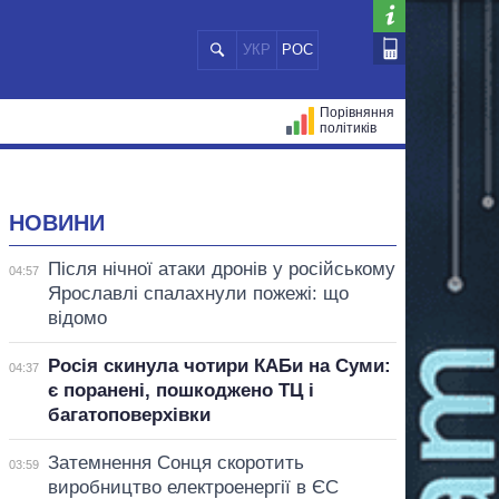
УКР
РОС
Порівняння
політиків
ЦІЙ
МЕРИ МІСТ
ВСІ ПЕРСОНИ
НОВИНИ
Після нічної атаки дронів у російському
04:57
Ярославлі спалахнули пожежі: що
відомо
Росія скинула чотири КАБи на Суми:
04:37
є поранені, пошкоджено ТЦ і
багатоповерхівки
Затемнення Сонця скоротить
03:59
виробництво електроенергії в ЄС