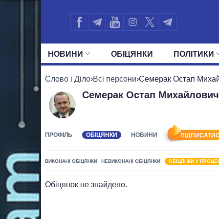
НОВИНИ
ОБIЦЯНКИ
ПОЛIТИКИ
УСІ ПОЛІТИКИ
ПРЕЗИДЕНТ І ОФ
Слово і Діло
›
Всі персони
›
Семерак Остап Миха
Семерак Остап Михайлович
ПРОФІЛЬ
ОБІЦЯНКИ
НОВИНИ
ПІДПИСАТИС
ВИКОНАНІ ОБІЦЯНКИ
НЕВИКОНАНІ ОБІЦЯНКИ
ОБІЦЯНКИ У ПРОЦЕ
Обіцянок не знайдено.