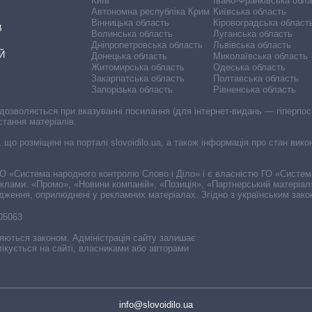
Київ
Івано-Франківська обл
Автономна республіка Крим
Київська область
Вінницька область
Кіровоградська област
В
Волинська область
Луганська область
Дніпропетровська область
Львівська область
Й
Донецька область
Миколаївська область
Житомирська область
Одеська область
Закарпатська область
Полтавська область
Запорізька область
Рівненська область
 дозволяється при вказуванні посилання (для інтернет-видань — гіперпоси
стання матеріалів.
, що розміщені на порталі slovoidilo.ua, а також інформація про стан вик
і ГО «Система народного контролю Слово і Діло» і є власністю ГО «Систе
еклами: «Промо», «Новини компаній», «Позиція», «Партнерський матеріал
судження, оприлюднені у рекламних матеріалах. Згідно з українським зак
-05063
няються законом. Адміністрація сайту залишає
ікується на сайті, власниками або авторами
info@slovoidilo.ua