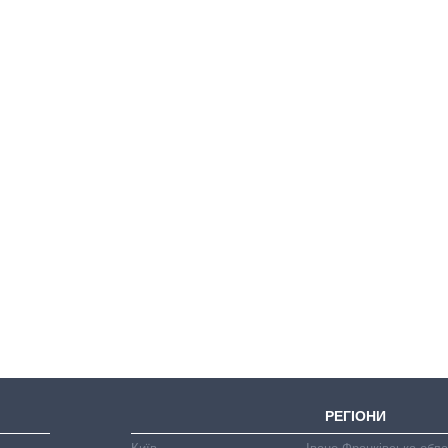
Скільки картоплі
вирощували в
Україні до і під час
великої війни
РЕГІОНИ