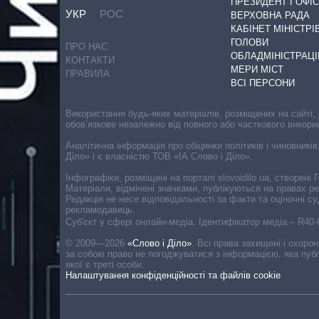
ПРЕЗИДЕНТ І ОФІС
УКР
РОС
ВЕРХОВНА РАДА
КАБІНЕТ МІНІСТРІ
ГОЛОВИ
ПРО НАС
ОБЛАДМІНІСТРАЦІ
КОНТАКТИ
МЕРИ МІСТ
ПРАВИЛА
ВСІ ПЕРСОНИ
Використання будь-яких матеріалів, розміщених на сайті,
обов’язкове незалежно від повного або часткового викори
Аналітична інформація про обіцянки політиків і чиновників
Діло» і є власністю ТОВ «ІА Слово і Діло».
Інфографіки, розміщені на порталі slovoidilo.ua, створен
Матеріали, відмічені значками, публікуються на правах р
Редакція не несе відповідальності за факти та оціночні 
рекламодавець.
Cуб'єкт у сфері онлайн-медіа. Ідентифікатор медіа – R40
© 2009—2026
«Слово і Діло»
.
Всі права захищені і охоро
за собою право не погоджуватися з інформацією, яка публ
якої є треті особи.
Налаштування конфіденційності та файлів cookie