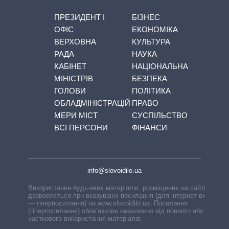
ПРЕЗИДЕНТ І
БІЗНЕС
ОФІС
ЕКОНОМІКА
ВЕРХОВНА
КУЛЬТУРА
РАДА
НАУКА
КАБІНЕТ
НАЦІОНАЛЬНА
МІНІСТРІВ
БЕЗПЕКА
ГОЛОВИ
ПОЛІТИКА
ОБЛАДМІНІСТРАЦІЙ
ПРАВО
МЕРИ МІСТ
СУСПІЛЬСТВО
ВСІ ПЕРСОНИ
ФІНАНСИ
info@slovoidilo.ua
Використання будь-яких матеріалів, розміщених на сайті,
дозволяється при вказуванні посилання (для інтернет-видань
— гіперпосилання) на www.slovoidilo.ua. Посилання
(гіперпосилання) обов’язкове незалежно від повного або
часткового використання матеріалів.