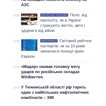
АЗС
Поліс від
АВТОРСЬКА КОЛОНКА
17:50
прильоту: як в Україні
страхують житло, авто і
здоров’я від війни
Світовий рейтинг
ІНФОГРАФІКА
17:45
паспортів: як за 10 років
змінилися позиції країн
Європи
«Мадяр» назвав головну мету
17:24
ударів по російських складах
Wildberries
У Тюменській області рф горить
17:07
один з найбільших нафтохімічних
комбінатів – ЗМІ