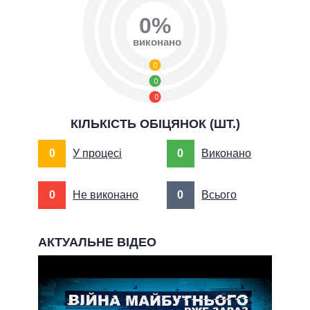
0%
виконано
0
0
0
КІЛЬКІСТЬ ОБІЦЯНОК (ШТ.)
0
У процесі
0
Виконано
0
Не виконано
0
Всього
АКТУАЛЬНЕ ВІДЕО