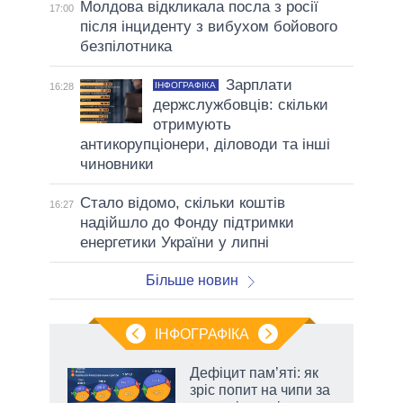
Молдова відкликала посла з росії
17:00
після інциденту з вибухом бойового
безпілотника
Зарплати
ІНФОГРАФІКА
16:28
держслужбовців: скільки
отримують
антикорупціонери, діловоди та інші
чиновники
Стало відомо, скільки коштів
16:27
надійшло до Фонду підтримки
енергетики України у липні
Більше новин
ІНФОГРАФІКА
Дефіцит пам’яті: як
ть
зріс попит на чипи за