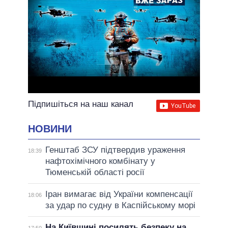
Підпишіться на наш канал
НОВИНИ
Генштаб ЗСУ підтвердив ураження
18:39
нафтохімічного комбінату у
Тюменській області росії
Іран вимагає від України компенсації
18:06
за удар по судну в Каспійському морі
На Київщині посилять безпеку на
17:50