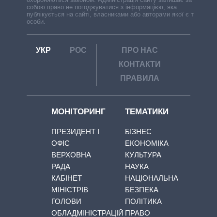
собою право не погоджуватися з інформацією, яка
публікується на сайті, власниками або авторами якої є треті
особи.
УКР
РОС
ПРО НАС
КОНТАКТИ
ПРАВИЛА
МОНІТОРИНГ
ТЕМАТИКИ
ПРЕЗИДЕНТ І
БІЗНЕС
ОФІС
ЕКОНОМІКА
ВЕРХОВНА
КУЛЬТУРА
РАДА
НАУКА
КАБІНЕТ
НАЦІОНАЛЬНА
МІНІСТРІВ
БЕЗПЕКА
ГОЛОВИ
ПОЛІТИКА
ОБЛАДМІНІСТРАЦІЙ
ПРАВО