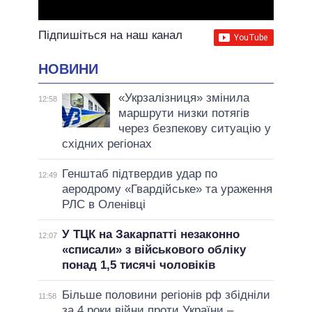
Підпишіться на наш канал
НОВИНИ
«Укрзалізниця» змінила
12:58
маршрути низки потягів
через безпекову ситуацію у
східних регіонах
Генштаб підтвердив удар по
12:49
аеродрому «Гвардійське» та ураження
РЛС в Оленівці
У ТЦК на Закарпатті незаконно
12:07
«списали» з військового обліку
понад 1,5 тисячі чоловіків
Більше половини регіонів рф збідніли
11:58
за 4 роки війни проти України –