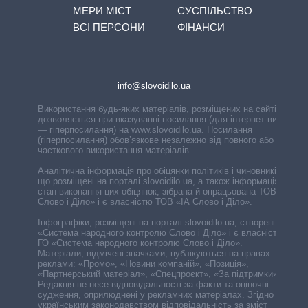
МЕРИ МІСТ
СУСПІЛЬСТВО
ВСІ ПЕРСОНИ
ФІНАНСИ
info@slovoidilo.ua
Використання будь-яких матеріалів, розміщених на сайті,
дозволяється при вказуванні посилання (для інтернет-видань
— гіперпосилання) на www.slovoidilo.ua. Посилання
(гіперпосилання) обов’язкове незалежно від повного або
часткового використання матеріалів.
Аналітична інформація про обіцянки політиків і чиновників,
що розміщені на порталі slovoidilo.ua, а також інформація про
стан виконання цих обіцянок, зібрана й опрацьована ТОВ «ІА
Слово і Діло» і є власністю ТОВ «ІА Слово і Діло».
Інфографіки, розміщені на порталі slovoidilo.ua, створені ГО
«Система народного контролю Слово і Діло» і є власністю
ГО «Система народного контролю Слово і Діло».
Матеріали, відмічені значками, публікуються на правах
реклами: «Промо», «Новини компаній», «Позиція»,
«Партнерський матеріал», «Спецпроєкт», «За підтримки».
Редакція не несе відповідальності за факти та оціночні
судження, оприлюднені у рекламних матеріалах. Згідно з
українським законодавством відповідальність за зміст