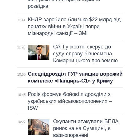
розвідка
КНДР заробила близько $22 млрд від
11:41
початку війни в Україні попри
міжнародні санкції – ЗМІ
САП у жовтні скерує до
11:20
суду справу бізнесмена
Комарницького про землю
Спецпідрозділ ГУР знищив ворожий
10:58
комплекс «Панцирь-С1» у Криму
Росія формує бойові підрозділи з
10:45
українських військовополонених –
ISW
Окупанти атакували БПЛА
10:27
ринок на на Сумщині, є
важкопоранені