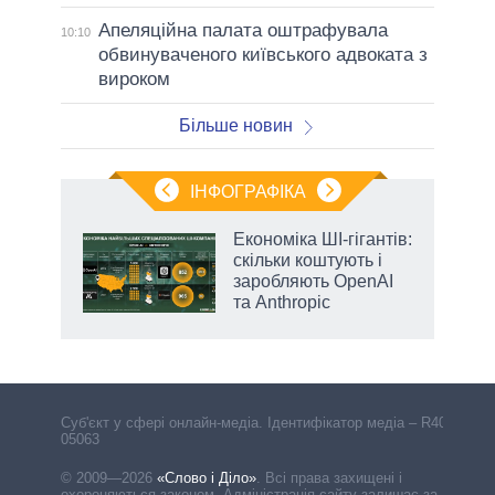
Апеляційна палата оштрафувала
10:10
обвинуваченого київського адвоката з
вироком
Більше новин
ІНФОГРАФІКА
и на
Економіка ШІ-гігантів:
скільки коштують і
а
заробляють OpenAI
та Anthropic
аспі
Cуб'єкт у сфері онлайн-медіа. Ідентифікатор медіа – R40-
05063
© 2009—2026
«Слово і Діло»
.
Всі права захищені і
охороняються законом. Адміністрація сайту залишає за