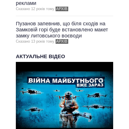
ОБІЦЯНКИ У ПРОЦЕСІ
реклами
Сказано 12 рокiв тому
АРХІВ
ВСІ ОБІЦЯНКИ
АРХІВНІ ОБІЦЯНКИ
Пузанов запевнив, що біля сходів на
Замковій горі буде встановлено макет
замку литовського воєводи
Сказано 13 рокiв тому
АРХІВ
АКТУАЛЬНЕ ВІДЕО