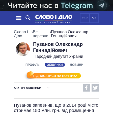
УКР
РОС
НОВИНИ
Слово і
›
Всі
›
Пузанов Олександр
Діло
персони
Геннадійович
ОБIЦЯНКИ
СТРІЧКА
ПОЛІТИКА
Пузанов Олександр
Геннадійович
ПОДІЇ
ЕКОНОМІКА
ПОЛIТИКИ
Народний депутат України
СТАТТІ
СУСПІЛЬСТВО
ІНФОГРАФІКА
ПРОФІЛЬ
ОБІЦЯНКИ
НОВИНИ
ДУМКИ
СВІТ
УСІ ПОЛІТИКИ
ОГЛЯДИ
ПРЕЗИДЕНТ І ОФІС
ВІДЕО
ПІДПИСАТИСЯ НА ПОЛІТИКА
ДАЙДЖЕСТИ
ВЕРХОВНА РАДА
ПІДТРИМАТИ
КАБІНЕТ МІНІСТРІВ
АРХІВНІ ОБІЦЯНКИ
ГОЛОВИ ОБЛАДМІНІСТРАЦІЙ
ВИКОНАНІ ОБІЦЯНКИ
ПОРІВНЯННЯ ПОЛІТИКІВ
МЕРИ МІСТ
Пузанов запевнив, що в 2014 році місто
НЕВИКОНАНІ ОБІЦЯНКИ
ВСІ ПЕРСОНИ
отримає 150 млн. грн. від розміщення