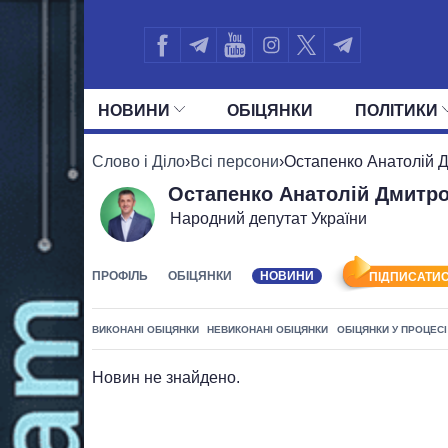
НОВИНИ
ОБIЦЯНКИ
ПОЛIТИКИ
УСІ ПОЛІТИКИ
ПРЕЗИДЕНТ І ОФ
Слово і Діло
›
Всі персони
›
Остапенко Анатолій 
Остапенко Анатолій Дмитр
Народний депутат України
ПРОФІЛЬ
ОБІЦЯНКИ
НОВИНИ
ПІДПИСАТИС
ВИКОНАНІ ОБІЦЯНКИ
НЕВИКОНАНІ ОБІЦЯНКИ
ОБІЦЯНКИ У ПРОЦЕСІ
Новин не знайдено.