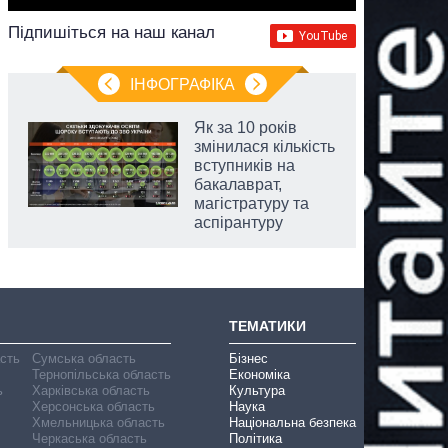
Підпишіться на наш канал
ІНФОГРАФІКА
Як за 10 років
змінилася кількість
вступників на
бакалаврат,
магістратуру та
аспірантуру
ТЕМАТИКИ
асть
Сумська область
Бізнес
Тернопільська область
Економіка
ь
Харківська область
Культура
Херсонська область
Наука
Хмельницька область
Національна безпека
Черкаська область
Політика