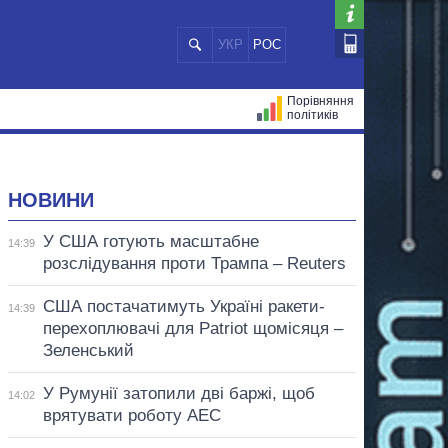
УКР
РОС
Порівняння
політиків
ЦІЙ
МЕРИ МІСТ
ВСІ ПЕРСОНИ
НОВИНИ
У США готують масштабне
14:39
розслідування проти Трампа – Reuters
США постачатимуть Україні ракети-
14:39
перехоплювачі для Patriot щомісяця –
Зеленський
У Румунії затопили дві баржі, щоб
14:02
врятувати роботу АЕС