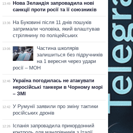
Нова Зеландія запровадила нові
13:49
санкції проти росії та її союзників
На Буковині після 11 днів пошуків
13:36
затримали чоловіка, який влаштував
стрілянину по поліцейських
Частина школярів
13:06
залишиться без підручників
на 1 вересня через удари
росії – МОН
Україна погодилась не атакувати
12:46
неросійські танкери в Чорному морі
– ЗМІ
У Румунії заявили про зміну тактики
12:42
російських дронів
Іспанія запровадила прикордонний
12:26
контроль для мандрівників з Італії