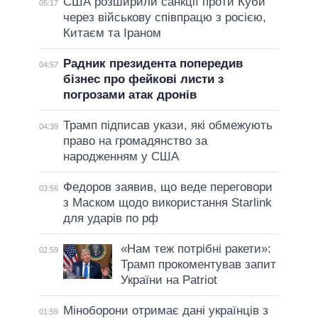
США розширили санкції проти Куби
05:17
через військову співпрацю з росією,
Китаєм та Іраном
Радник президента попередив
04:57
бізнес про фейкові листи з
погрозами атак дронів
Трамп підписав укази, які обмежують
04:39
право на громадянство за
народженням у США
Федоров заявив, що веде переговори
03:56
з Маском щодо використання Starlink
для ударів по рф
«Нам теж потрібні ракети»:
02:59
Трамп прокоментував запит
України на Patriot
Міноборони отримає дані українців з
01:59