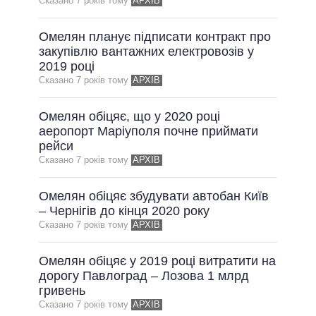
Сказано 7 рокiв тому
АРХІВ
Омелян планує підписати контракт про
закупівлю вантажних електровозів у
2019 році
Сказано 7 рокiв тому
АРХІВ
Омелян обіцяє, що у 2020 році
аеропорт Маріуполя почне приймати
рейси
Сказано 7 рокiв тому
АРХІВ
Омелян обіцяє збудувати автобан Київ
– Чернігів до кінця 2020 року
Сказано 7 рокiв тому
АРХІВ
Омелян обіцяє у 2019 році витратити на
дорогу Павлоград – Лозова 1 млрд
гривень
Сказано 7 рокiв тому
АРХІВ