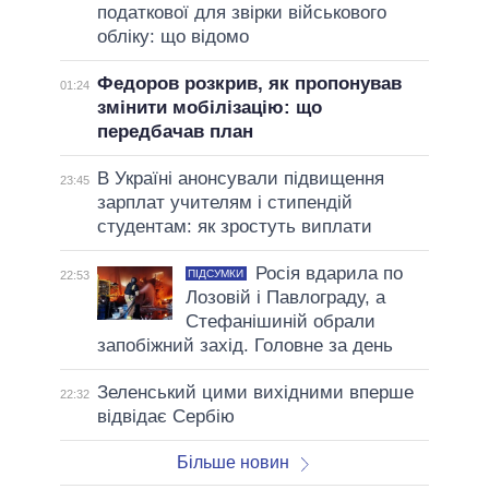
податкової для звірки військового
обліку: що відомо
Федоров розкрив, як пропонував
01:24
змінити мобілізацію: що
передбачав план
В Україні анонсували підвищення
23:45
зарплат учителям і стипендій
студентам: як зростуть виплати
Росія вдарила по
ПІДСУМКИ
22:53
Лозовій і Павлограду, а
Стефанішиній обрали
запобіжний захід. Головне за день
Зеленський цими вихідними вперше
22:32
відвідає Сербію
Більше новин