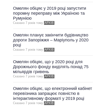
Омелян обіцяє у 2019 році запустити
поромну переправу між Україною та
Румунією
Сказано 7 рокiв тому
АРХІВ
Омелян планує закінчити будівництво
дороги Запоріжжя – Маріуполь у 2020
році
Сказано 7 рокiв тому
АРХІВ
Омелян обіцяє, що у 2020 році для
Дорожнього фонду виділять понад 75
мільярдів гривень
Сказано 7 рокiв тому
АРХІВ
Омелян обіцяє, що електронний кабінет
перевізника запрацює повністю в
інтерактивному форматі у 2019 році
Сказано 7 рокiв тому
АРХІВ