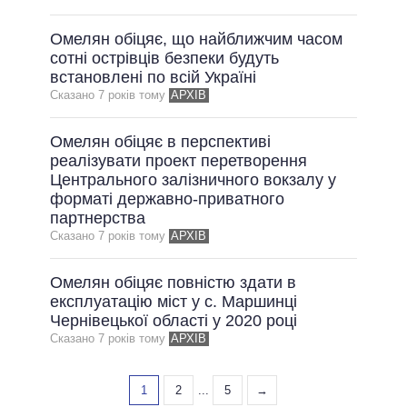
Омелян обіцяє, що найближчим часом
сотні острівців безпеки будуть
встановлені по всій Україні
Сказано 7 рокiв тому
АРХІВ
Омелян обіцяє в перспективі
реалізувати проект перетворення
Центрального залізничного вокзалу у
форматі державно-приватного
партнерства
Сказано 7 рокiв тому
АРХІВ
Омелян обіцяє повністю здати в
експлуатацію міст у с. Маршинці
Чернівецької області у 2020 році
Сказано 7 рокiв тому
АРХІВ
1
2
...
5
→