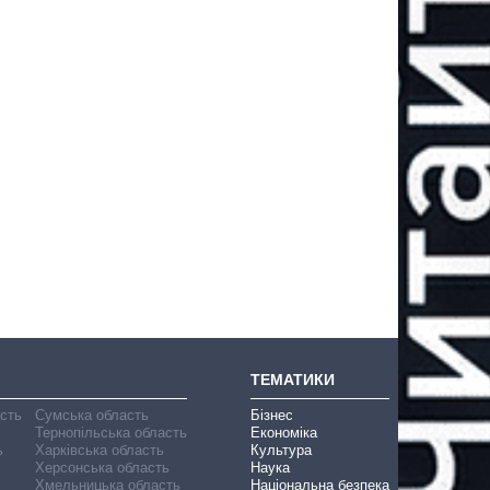
ТЕМАТИКИ
асть
Сумська область
Бізнес
Тернопільська область
Економіка
ь
Харківська область
Культура
Херсонська область
Наука
Хмельницька область
Національна безпека