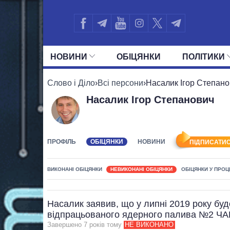
НОВИНИ
ОБIЦЯНКИ
ПОЛIТИКИ
УСІ ПОЛІТИКИ
ПРЕЗИДЕНТ І ОФ
Слово і Діло
›
Всі персони
›
Насалик Ігор Степан
Насалик Ігор Степанович
ПРОФІЛЬ
ОБІЦЯНКИ
НОВИНИ
ПІДПИСАТИС
ВИКОНАНІ ОБІЦЯНКИ
НЕВИКОНАНІ ОБІЦЯНКИ
ОБІЦЯНКИ У ПРОЦ
Насалик заявив, що у липні 2019 року бу
відпрацьованого ядерного палива №2 Ч
Завершено 7 рокiв тому
НЕ ВИКОНАНО