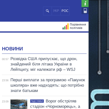
УКР
РОС
Порівняння
політиків
ЦІЙ
МЕРИ МІСТ
ВСІ ПЕРСОНИ
НОВИНИ
Розвідка США припускає, що дрон,
00:57
знайдений біля літака України в
Лейпцигу, міг належати рф – WSJ
Перші виплати за програмою «Пакунок
23:56
школяра» вже надходять: що потрібно
знати батькам
Ворог обстріляв
ПІДСУМКИ
23:09
стадіон «Чорноморець», а