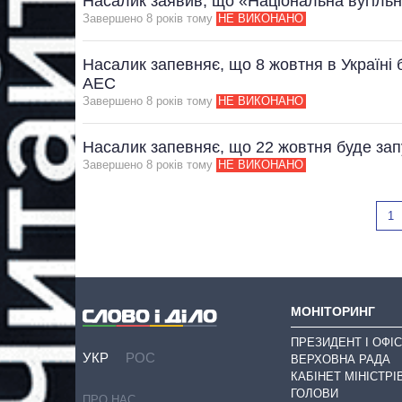
Насалик заявив, що «Національна вугільн
Завершено 8 рокiв тому
НЕ ВИКОНАНО
Насалик запевняє, що 8 жовтня в Україні 
АЕС
Завершено 8 рокiв тому
НЕ ВИКОНАНО
Насалик запевняє, що 22 жовтня буде за
Завершено 8 рокiв тому
НЕ ВИКОНАНО
1
МОНІТОРИНГ
ПРЕЗИДЕНТ І ОФІС
УКР
РОС
ВЕРХОВНА РАДА
КАБІНЕТ МІНІСТРІ
ГОЛОВИ
ПРО НАС