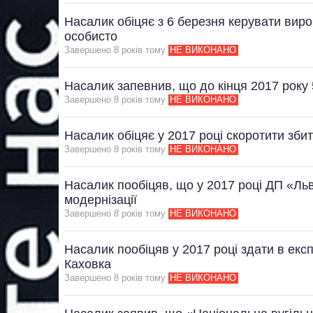
Насалик обіцяє з 6 березня керувати ви
особисто
Завершено 8 рокiв тому
НЕ ВИКОНАНО
Насалик запевнив, що до кінця 2017 року
Завершено 8 рокiв тому
НЕ ВИКОНАНО
Насалик обіцяє у 2017 році скоротити збит
Завершено 8 рокiв тому
НЕ ВИКОНАНО
Насалик пообіцяв, що у 2017 році ДП «Льв
модернізації
Завершено 8 рокiв тому
НЕ ВИКОНАНО
Насалик пообіцяв у 2017 році здати в екс
Каховка
Завершено 8 рокiв тому
НЕ ВИКОНАНО