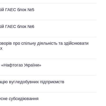
кій ГАЕС блок №5
кій ГАЕС блок №6
ворів про спільну діяльність та здійснювати
ах
К «Нафтогаз України»
ацію вугледобувних підприємств
есне субсидіювання