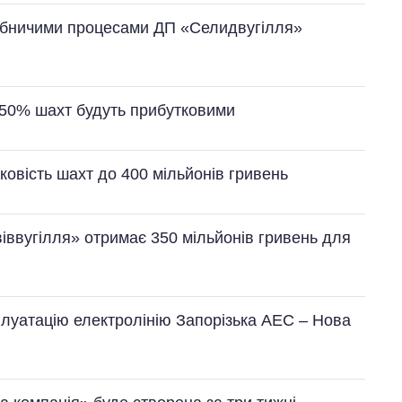
робничими процесами ДП «Селидвугілля»
 50% шахт будуть прибутковими
ковість шахт до 400 мільйонів гривень
Як змінився
бюджет
Міністерства
оборони за 13
іввугілля» отримає 350 мільйонів гривень для
років війни з
росією
плуатацію електролінію Запорізька АЕС – Нова