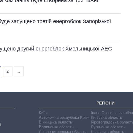
а компанія» буде створена за три тижні
буде запущено третій енергоблок Запорізької
пущено другий енергоблок Хмельницької АЕС
2
→
РЕГІОНИ
Київ
Івано-Франківська обл
Автономна республіка Крим
Київська область
Вінницька область
Кіровоградська област
В
Волинська область
Луганська область
Дніпропетровська область
Львівська область