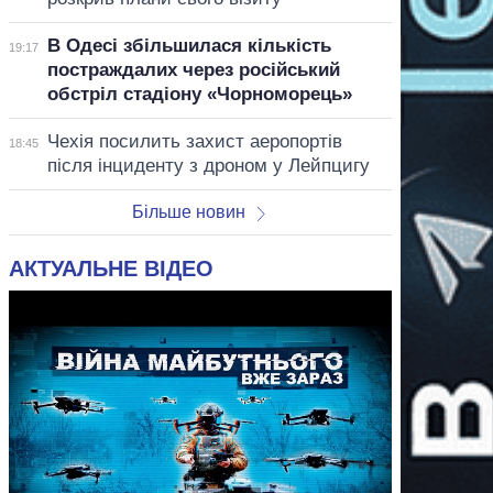
В Одесі збільшилася кількість
19:17
постраждалих через російський
обстріл стадіону «Чорноморець»
Чехія посилить захист аеропортів
18:45
після інциденту з дроном у Лейпцигу
Більше новин
АКТУАЛЬНЕ ВІДЕО