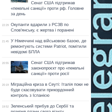
Сенат США підтримав
«пекельні санкції» проти рф. Головне
за день
Окупанти вдарили з РСЗВ по
22:29
Слов'янську, є жертва і поранені
У Німеччині над військовою базою, де
21:45
ремонтують системи Patriot, помітили
невідомі БПЛА
Сенат США підтримав
20:55
законопроєкт про «пекельні
санкції» проти росії
Міграційна криза в Сеуті: Італія поки не
20:19
буде скасовувати прикордонний
контроль з Іспанією
Зеленський прибув до Сербії та
19:52
розкрив плани свого візиту