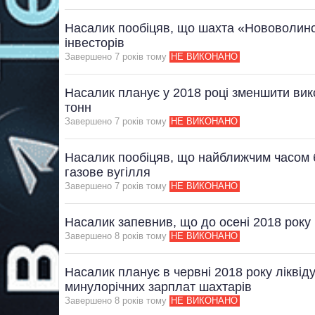
Насалик пообіцяв, що шахта «Нововолинс
інвесторів
Завершено 7 рокiв тому
НЕ ВИКОНАНО
Насалик планує у 2018 році зменшити вик
тонн
Завершено 7 рокiв тому
НЕ ВИКОНАНО
Насалик пообіцяв, що найближчим часом 
газове вугілля
Завершено 7 рокiв тому
НЕ ВИКОНАНО
Насалик запевнив, що до осені 2018 року 
Завершено 8 рокiв тому
НЕ ВИКОНАНО
Насалик планує в червні 2018 року ліквіду
минулорічних зарплат шахтарів
Завершено 8 рокiв тому
НЕ ВИКОНАНО