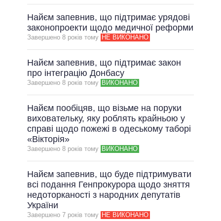
Найєм запевнив, що підтримає урядові
законопроекти щодо медичної реформи
Завершено 8 рокiв тому
НЕ ВИКОНАНО
Найєм запевнив, що підтримає закон
про інтеграцію Донбасу
Завершено 8 рокiв тому
ВИКОНАНО
Найєм пообіцяв, що візьме на поруки
виховательку, яку роблять крайньою у
справі щодо пожежі в одеському таборі
«Вікторія»
Завершено 8 рокiв тому
ВИКОНАНО
Найєм запевнив, що буде підтримувати
всі подання Генпрокурора щодо зняття
недоторканості з народних депутатів
України
Завершено 7 рокiв тому
НЕ ВИКОНАНО