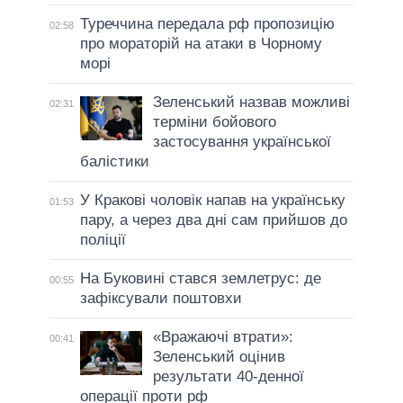
Туреччина передала рф пропозицію
02:58
про мораторій на атаки в Чорному
морі
Зеленський назвав можливі
02:31
терміни бойового
застосування української
балістики
У Кракові чоловік напав на українську
01:53
пару, а через два дні сам прийшов до
поліції
На Буковині стався землетрус: де
00:55
зафіксували поштовхи
«Вражаючі втрати»:
00:41
Зеленський оцінив
результати 40-денної
операції проти рф