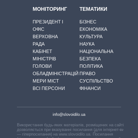
МОНІТОРИНГ
ТЕМАТИКИ
ПРЕЗИДЕНТ І
БІЗНЕС
ОФІС
ЕКОНОМІКА
ВЕРХОВНА
КУЛЬТУРА
РАДА
НАУКА
КАБІНЕТ
НАЦІОНАЛЬНА
МІНІСТРІВ
БЕЗПЕКА
ГОЛОВИ
ПОЛІТИКА
ОБЛАДМІНІСТРАЦІЙ
ПРАВО
МЕРИ МІСТ
СУСПІЛЬСТВО
ВСІ ПЕРСОНИ
ФІНАНСИ
info@slovoidilo.ua
Використання будь-яких матеріалів, розміщених на сайті,
дозволяється при вказуванні посилання (для інтернет-видань
— гіперпосилання) на www.slovoidilo.ua. Посилання