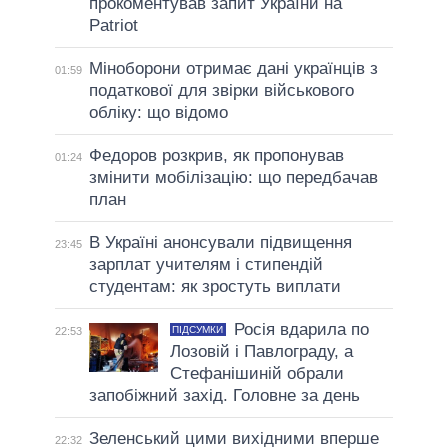
прокоментував запит України на
Patriot
Міноборони отримає дані українців з
01:59
податкової для звірки військового
обліку: що відомо
Федоров розкрив, як пропонував
01:24
змінити мобілізацію: що передбачав
план
В Україні анонсували підвищення
23:45
зарплат учителям і стипендій
студентам: як зростуть виплати
Росія вдарила по
ПІДСУМКИ
22:53
Лозовій і Павлограду, а
Стефанішиній обрали
запобіжний захід. Головне за день
Зеленський цими вихідними вперше
22:32