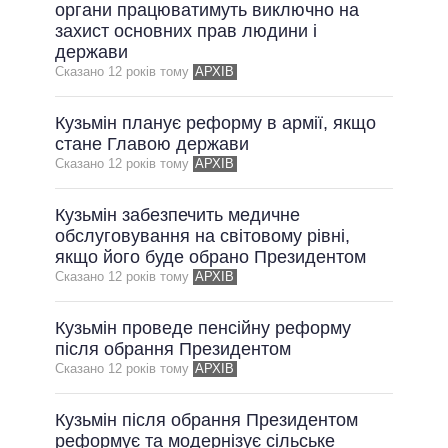
органи працюватимуть виключно на
захист основних прав людини і
держави
Сказано 12 рокiв тому
АРХІВ
Кузьмін планує реформу в армії, якщо
стане Главою держави
Сказано 12 рокiв тому
АРХІВ
Кузьмін забезпечить медичне
обслуговування на світовому рівні,
якщо його буде обрано Президентом
Сказано 12 рокiв тому
АРХІВ
Кузьмін проведе пенсійну реформу
після обрання Президентом
Сказано 12 рокiв тому
АРХІВ
Кузьмін після обрання Президентом
реформує та модернізує сільське