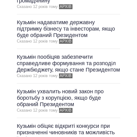
громадянину
Сказано 12 рокiв тому
АРХІВ
Кузьмін надаватиме державну
підтримку бізнесу та інвесторам, якщо
буде обраний Президентом
Сказано 12 рокiв тому
АРХІВ
Кузьмін пообіцяв забезпечити
справедливе формування та розподіл
Держбюджету, якщо стане Президентом
Сказано 12 рокiв тому
АРХІВ
Кузьмін ухвалить новий закон про
боротьбу з корупцією, якщо буде
обраний Президентом
Сказано 12 рокiв тому
АРХІВ
Кузьмін обіцяє відкриті конкурси при
призначенні чиновників та можливість