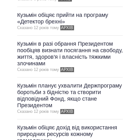
ВСІ ОБІЦЯНКИ
Кузьмін обіцяє прийти на програму
АРХІВНІ ОБІЦЯНКИ
«Детектор брехні»
Сказано 12 рокiв тому
АРХІВ
Кузьмін в разі обрання Президентом
пообіцяв визнати посягання на свободу,
життя, здоров'я і власність тяжкими
злочинами
Сказано 12 рокiв тому
АРХІВ
Кузьмін планує ухвалити Держпрограму
боротьби з бідністю та створити
відповідний Фонд, якщо стане
Президентом
Сказано 12 рокiв тому
АРХІВ
Кузьмін обіцяє дохід від використання
природних ресурсів кожному