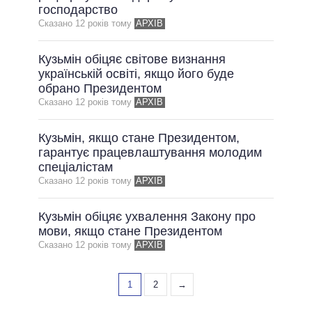
господарство
Сказано 12 рокiв тому
АРХІВ
Кузьмін обіцяє світове визнання
українській освіті, якщо його буде
обрано Президентом
Сказано 12 рокiв тому
АРХІВ
Кузьмін, якщо стане Президентом,
гарантує працевлаштування молодим
спеціалістам
Сказано 12 рокiв тому
АРХІВ
Кузьмін обіцяє ухвалення Закону про
мови, якщо стане Президентом
Сказано 12 рокiв тому
АРХІВ
1
2
→