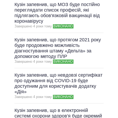
Кузін запевнив, що МОЗ буде постійно
НЕВИКОНАНІ ОБІЦЯНКИ
переглядати список професій, які
ОБІЦЯНКИ У ПРОЦЕСІ
підлягають обов'язковій вакцинації від
коронавірусу
ВСІ ОБІЦЯНКИ
Завершено 4 роки тому
ВИКОНАНО
АРХІВНІ ОБІЦЯНКИ
Кузін запевнив, що протягом 2021 року
буде продовжено можливість
діагностування штаму «Дельта» за
допомогою методу ПЛР
Завершено 4 роки тому
ВИКОНАНО
Кузін запевнив, що невдовзі сертифікат
про одужання від COVID-19 буде
доступним для користувачів додатку
«Дія»
Завершено 4 роки тому
ВИКОНАНО
Кузін запевнив, що в електронній
системі охорони здоров'я буде окремий