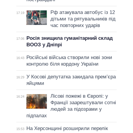
Рф атакувала автобус із 12
17:19
дітьми та рятувальників під
час повторних ударів
Росія знищила гуманітарний склад
17:06
ВООЗ у Дніпрі
Російські війська створили нові зони
16:43
контролю біля кордону України
У Косові депутатка закидала прем’єра
16:29
яйцями
Лісові пожежі в Європі: у
16:24
Франції заарештували сотні
людей за підозрами у
підпалах
На Херсонщині розширили перелік
15:53