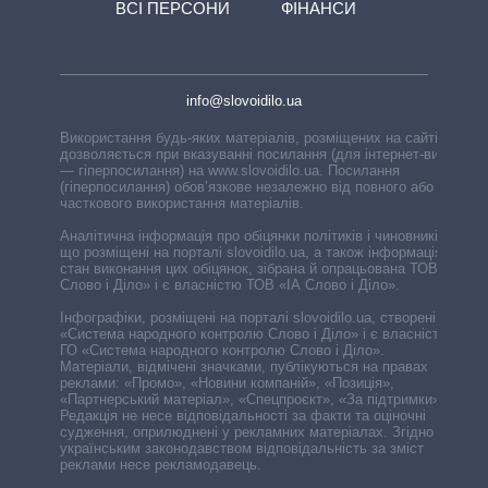
ВСІ ПЕРСОНИ
ФІНАНСИ
info@slovoidilo.ua
Використання будь-яких матеріалів, розміщених на сайті,
дозволяється при вказуванні посилання (для інтернет-видань
— гіперпосилання) на www.slovoidilo.ua. Посилання
(гіперпосилання) обов’язкове незалежно від повного або
часткового використання матеріалів.
Аналітична інформація про обіцянки політиків і чиновників,
що розміщені на порталі slovoidilo.ua, а також інформація про
стан виконання цих обіцянок, зібрана й опрацьована ТОВ «ІА
Слово і Діло» і є власністю ТОВ «ІА Слово і Діло».
Інфографіки, розміщені на порталі slovoidilo.ua, створені ГО
«Система народного контролю Слово і Діло» і є власністю
ГО «Система народного контролю Слово і Діло».
Матеріали, відмічені значками, публікуються на правах
реклами: «Промо», «Новини компаній», «Позиція»,
«Партнерський матеріал», «Спецпроєкт», «За підтримки».
Редакція не несе відповідальності за факти та оціночні
судження, оприлюднені у рекламних матеріалах. Згідно з
українським законодавством відповідальність за зміст
реклами несе рекламодавець.