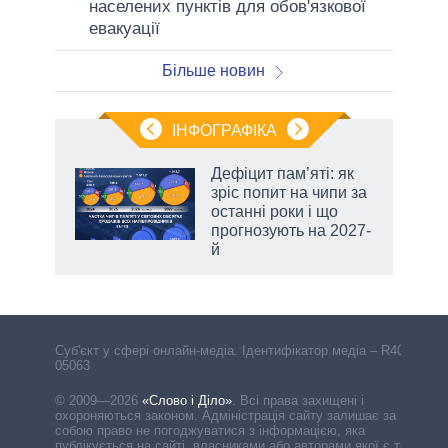
населених пунктів для обов'язкової
евакуації
Більше новин
ІНФОГРАФІКА
жет
Дефіцит пам’яті: як
зріс попит на чипи за
ків
останні роки і що
прогнозують на 2027-
й
Cуб'єкт у сфері онлайн-медіа. Ідентифікатор медіа – R40-
05063
© 2009—2026
«Слово і Діло»
.
Всі права захищені і
охороняються законом. Адміністрація сайту залишає за
собою право не погоджуватися з інформацією, яка
публікується на сайті, власниками або авторами якої є треті