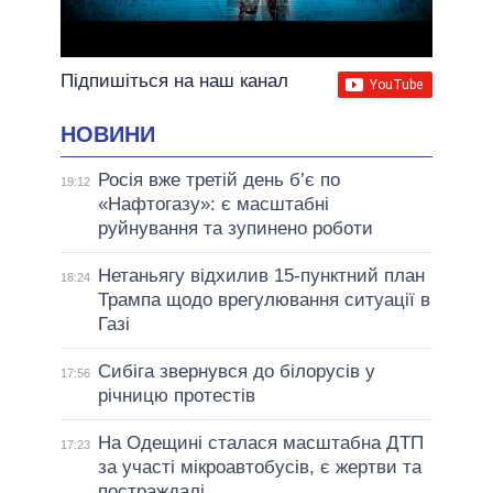
Підпишіться на наш канал
НОВИНИ
Росія вже третій день б’є по
19:12
«Нафтогазу»: є масштабні
руйнування та зупинено роботи
Нетаньягу відхилив 15-пунктний план
18:24
Трампа щодо врегулювання ситуації в
Газі
Сибіга звернувся до білорусів у
17:56
річницю протестів
На Одещині сталася масштабна ДТП
17:23
за участі мікроавтобусів, є жертви та
постраждалі