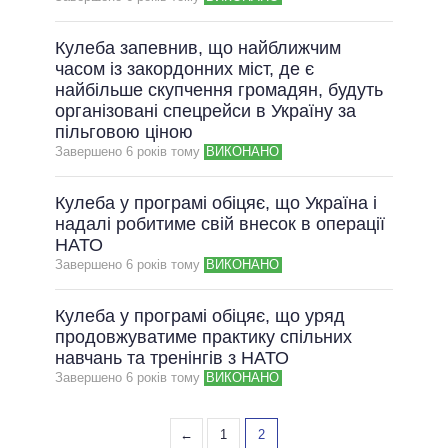
ВСІ ОБІЦЯНКИ
Кулеба запевнив, що найближчим
АРХІВНІ ОБІЦЯНКИ
часом із закордонних міст, де є
найбільше скупчення громадян, будуть
організовані спецрейси в Україну за
пільговою ціною
Завершено 6 рокiв тому
ВИКОНАНО
Кулеба у програмі обіцяє, що Україна і
надалі робитиме свій внесок в операції
НАТО
Завершено 6 рокiв тому
ВИКОНАНО
Кулеба у програмі обіцяє, що уряд
продовжуватиме практику спільних
навчань та тренінгів з НАТО
Завершено 6 рокiв тому
ВИКОНАНО
←
1
2