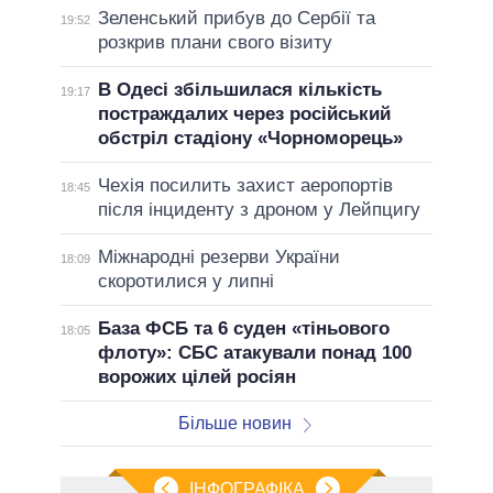
Зеленський прибув до Сербії та
19:52
розкрив плани свого візиту
В Одесі збільшилася кількість
19:17
постраждалих через російський
обстріл стадіону «Чорноморець»
Чехія посилить захист аеропортів
18:45
після інциденту з дроном у Лейпцигу
Міжнародні резерви України
18:09
скоротилися у липні
База ФСБ та 6 суден «тіньового
18:05
флоту»: СБС атакували понад 100
ворожих цілей росіян
Більше новин
ІНФОГРАФІКА