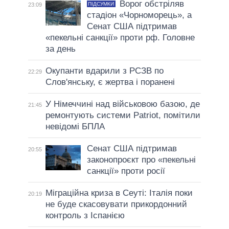
Ворог обстріляв
ПІДСУМКИ
23:09
стадіон «Чорноморець», а
Сенат США підтримав
«пекельні санкції» проти рф. Головне
за день
Окупанти вдарили з РСЗВ по
22:29
Слов'янську, є жертва і поранені
У Німеччині над військовою базою, де
21:45
ремонтують системи Patriot, помітили
невідомі БПЛА
Сенат США підтримав
20:55
законопроєкт про «пекельні
санкції» проти росії
Міграційна криза в Сеуті: Італія поки
20:19
не буде скасовувати прикордонний
контроль з Іспанією