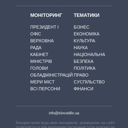
МОНІТОРИНГ
ТЕМАТИКИ
ПРЕЗИДЕНТ І
БІЗНЕС
ОФІС
ЕКОНОМІКА
ВЕРХОВНА
КУЛЬТУРА
РАДА
НАУКА
КАБІНЕТ
НАЦІОНАЛЬНА
МІНІСТРІВ
БЕЗПЕКА
ГОЛОВИ
ПОЛІТИКА
ОБЛАДМІНІСТРАЦІЙ
ПРАВО
МЕРИ МІСТ
СУСПІЛЬСТВО
ВСІ ПЕРСОНИ
ФІНАНСИ
info@slovoidilo.ua
Використання будь-яких матеріалів, розміщених на сайті,
дозволяється при вказуванні посилання (для інтернет-видань