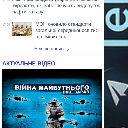
Укрнафти, які забезпечують видобуток
нафти та газу
МОН оновило стандарти
17:29
загальної середньої освіти:
що змінилось
Більше новин
АКТУАЛЬНЕ ВІДЕО