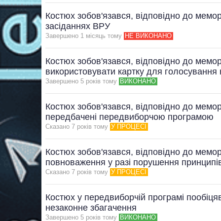
Костюх зобов'язався, відповідно до мемор
засіданнях ВРУ
Завершено 1 мiсяць тому
НЕ ВИКОНАНО
Костюх зобов'язався, відповідно до мемор
використовувати картку для голосування 
Завершено 5 рокiв тому
ВИКОНАНО
Костюх зобов'язався, відповідно до мемор
передбачені передвиборчою програмою
Сказано 7 рокiв тому
У ПРОЦЕСІ
Костюх зобов'язався, відповідно до мемор
повноваження у разі порушення принцип
Сказано 7 рокiв тому
У ПРОЦЕСІ
Костюх у передвиборчій програмі пообіцяв
незаконне збагачення
Завершено 5 рокiв тому
ВИКОНАНО