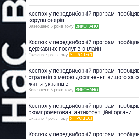
Костюх у передвиборчій програмі пообіця
корупціонерів
Завершено 6 рокiв тому
ВИКОНАНО
Костюх у передвиборчій програмі пообіця
державних послуг в онлайн
Сказано 7 рокiв тому
У ПРОЦЕСІ
Костюх у передвиборчій програмі пообіця
стратегія з метою досягнення вищого за с
життя українців
Завершено 5 рокiв тому
ВИКОНАНО
Костюх у передвиборчій програмі пообіця
скомпрометовані антикорупційні органи
Сказано 7 рокiв тому
У ПРОЦЕСІ
Костюх у передвиборчій програмі пообіцяв