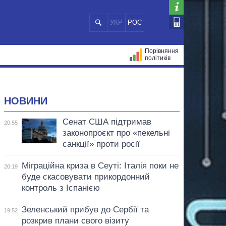
УКР
РОС
Порівняння
політиків
ЦІЙ
МЕРИ МІСТ
ВСІ ПЕРСОНИ
НОВИНИ
Сенат США підтримав
20:55
законопроєкт про «пекельні
санкції» проти росії
Міграційна криза в Сеуті: Італія поки не
20:19
буде скасовувати прикордонний
контроль з Іспанією
Зеленський прибув до Сербії та
19:52
розкрив плани свого візиту