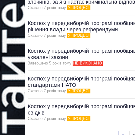
злочинів, за які настає кримінальна відпо
Сказано 7 рокiв тому
У ПРОЦЕСІ
Костюх у передвиборчій програмі пообіця
рішення влади через референдуми
Сказано 7 рокiв тому
У ПРОЦЕСІ
Костюх у передвиборчій програмі пообіця
ухвалені закони
Завершено 5 рокiв тому
НЕ ВИКОНАНО
Костюх у передвиборчій програмі пообіц
стандартами НАТО
Сказано 7 рокiв тому
У ПРОЦЕСІ
Костюх у передвиборчій програмі пообіця
свідків
Сказано 7 рокiв тому
У ПРОЦЕСІ