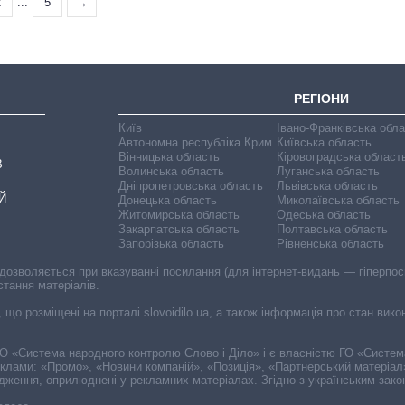
2
...
5
→
РЕГІОНИ
Київ
Івано-Франківська обл
Автономна республіка Крим
Київська область
Вінницька область
Кіровоградська област
В
Волинська область
Луганська область
Дніпропетровська область
Львівська область
Й
Донецька область
Миколаївська область
Житомирська область
Одеська область
Закарпатська область
Полтавська область
Запорізька область
Рівненська область
 дозволяється при вказуванні посилання (для інтернет-видань — гіперпоси
стання матеріалів.
, що розміщені на порталі slovoidilo.ua, а також інформація про стан вик
і ГО «Система народного контролю Слово і Діло» і є власністю ГО «Систе
еклами: «Промо», «Новини компаній», «Позиція», «Партнерський матеріал
судження, оприлюднені у рекламних матеріалах. Згідно з українським зак