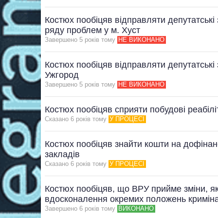
Костюх пообіцяв відправляти депутатські
ряду проблем у м. Хуст
Завершено 5 рокiв тому
НЕ ВИКОНАНО
Костюх пообіцяв відправляти депутатські 
Ужгород
Завершено 5 рокiв тому
НЕ ВИКОНАНО
Костюх пообіцяв сприяти побудові реабілі
Сказано 6 рокiв тому
У ПРОЦЕСІ
Костюх пообіцяв знайти кошти на дофінан
закладів
Сказано 6 рокiв тому
У ПРОЦЕСІ
Костюх пообіцяв, що ВРУ прийме зміни, 
вдосконалення окремих положень кримін
Завершено 6 рокiв тому
ВИКОНАНО