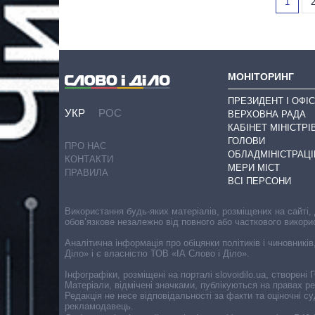
1
МОНІТОРИНГ
ПРЕЗИДЕНТ І ОФІС
УКР
РОС
ВЕРХОВНА РАДА
КАБІНЕТ МІНІСТРІ
ГОЛОВИ
ПРО НАС
ОБЛАДМІНІСТРАЦІ
КОНТАКТИ
МЕРИ МІСТ
ПРАВИЛА
ВСІ ПЕРСОНИ
Використання будь-яких матеріалів, розміщених на сайті,
обов’язкове незалежно від повного або часткового викори
Аналітична інформація про обіцянки політиків і чиновників
Діло» і є власністю ТОВ «ІА Слово і Діло».
Інфографіки, розміщені на порталі slovoidilo.ua, створен
Матеріали, відмічені значками, публікуються на правах р
Редакція не несе відповідальності за факти та оціночні 
рекламодавець.