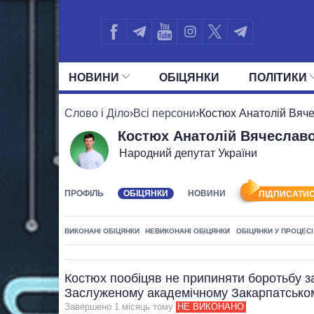
НОВИНИ
ОБIЦЯНКИ
ПОЛIТИКИ
УСІ ПОЛІТИКИ
ПРЕЗИДЕНТ І ОФ
Слово і Діло
›
Всі персони
›
Костюх Анатолій Вяч
Костюх Анатолій Вячеслав
Народний депутат України
ПРОФІЛЬ
ОБІЦЯНКИ
НОВИНИ
ПІДПИСАТИС
ВИКОНАНІ ОБІЦЯНКИ
НЕВИКОНАНІ ОБІЦЯНКИ
ОБІЦЯНКИ У ПРОЦЕСІ
Костюх пообіцяв не припиняти боротьбу з
Заслуженому академічному Закарпатсько
Завершено 1 мiсяць тому
НЕ ВИКОНАНО