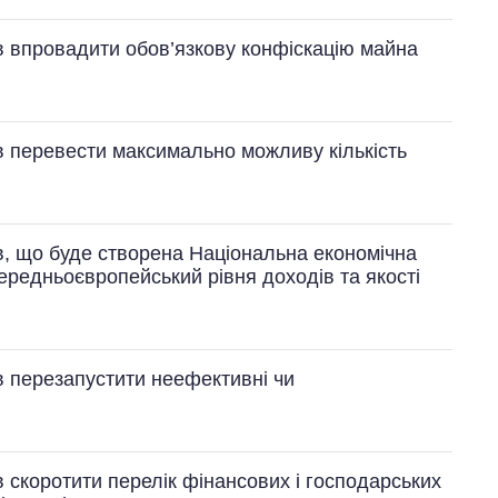
в впровадити обов’язкову конфіскацію майна
в перевести максимально можливу кількість
Скільки картоплі
вирощували в
Україні до і під час
в, що буде створена Національна економічна
великої війни
ередньоєвропейський рівня доходів та якості
в перезапустити неефективні чи
 скоротити перелік фінансових і господарських