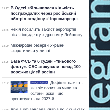
В Одесі збільшилася кількість
19:17
постраждалих через російський
обстріл стадіону «Чорноморець»
Чехія посилить захист аеропортів
18:45
після інциденту з дроном у Лейпцигу
Міжнародні резерви України
18:09
скоротилися у липні
База ФСБ та 6 суден «тіньового
18:05
флоту»: СБС атакували понад 100
ворожих цілей росіян
Дефіцит пам’яті:
ІНФОГРАФІКА
17:52
як зріс попит на чипи за
останні роки і що
прогнозують на 2027-й
Армія рф завдала ударів по 7 об'єктах
17:38