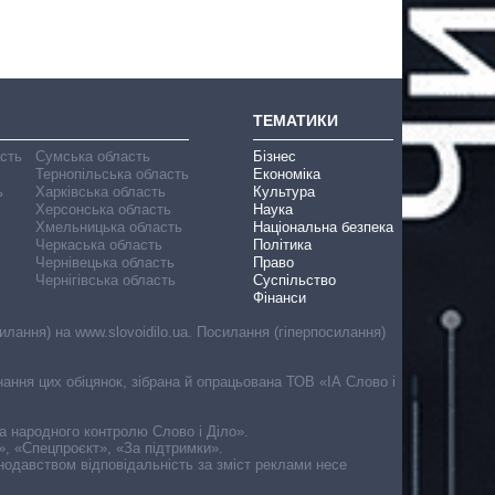
ТЕМАТИКИ
асть
Сумська область
Бізнес
Тернопільська область
Економіка
ь
Харківська область
Культура
Херсонська область
Наука
Хмельницька область
Національна безпека
Черкаська область
Політика
Чернівецька область
Право
Чернігівська область
Суспільство
Фінанси
лання) на www.slovoidilo.ua. Посилання (гіперпосилання)
онання цих обіцянок, зібрана й опрацьована ТОВ «ІА Слово і
ма народного контролю Слово і Діло».
», «Спецпроєкт», «За підтримки».
онодавством відповідальність за зміст реклами несе