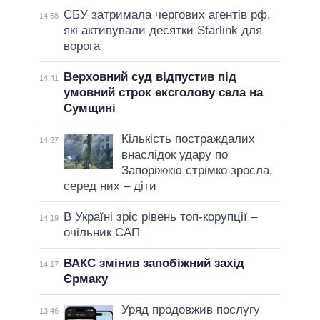
СБУ затримала чергових агентів рф,
14:58
які активували десятки Starlink для
ворога
Верховний суд відпустив під
14:41
умовний строк ексголову села на
Сумщині
Кількість постраждалих
14:27
внаслідок удару по
Запоріжжю стрімко зросла,
серед них – діти
В Україні зріс рівень топ-корупції –
14:19
очільник САП
ВАКС змінив запобіжний захід
14:17
Єрмаку
Уряд продовжив послугу
13:46