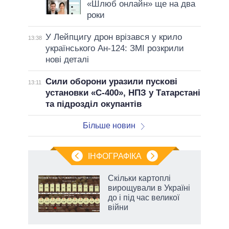
«Шлюб онлайн» ще на два
роки
У Лейпцигу дрон врізався у крило
13:38
українського Ан-124: ЗМІ розкрили
нові деталі
Сили оборони уразили пускові
13:11
установки «С-400», НПЗ у Татарстані
та підрозділ окупантів
Більше новин
ІНФОГРАФІКА
Скільки картоплі
ть
вирощували в Україні
до і під час великої
війни