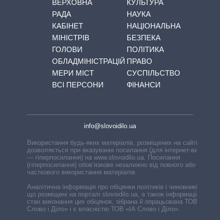
ВЕРХОВНА
КУЛЬТУРА
РАДА
НАУКА
КАБІНЕТ
НАЦІОНАЛЬНА
МІНІСТРІВ
БЕЗПЕКА
ГОЛОВИ
ПОЛІТИКА
ОБЛАДМІНІСТРАЦІЙ
ПРАВО
МЕРИ МІСТ
СУСПІЛЬСТВО
ВСІ ПЕРСОНИ
ФІНАНСИ
info@slovoidilo.ua
Використання будь-яких матеріалів, розміщених на сайті,
дозволяється при вказуванні посилання (для інтернет-видань
— гіперпосилання) на www.slovoidilo.ua. Посилання
(гіперпосилання) обов’язкове незалежно від повного або
часткового використання матеріалів.
Аналітична інформація про обіцянки політиків і чиновників,
що розміщені на порталі slovoidilo.ua, а також інформація про
стан виконання цих обіцянок, зібрана й опрацьована ТОВ «ІА
Слово і Діло» і є власністю ТОВ «ІА Слово і Діло».