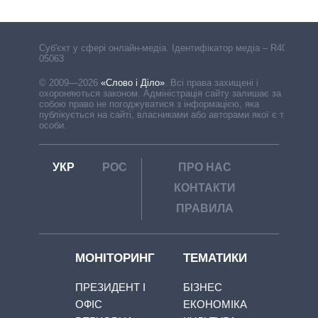
Cуб'єкт у сфері онлайн-медіа. Ідентифікатор медіа – R40-
05063
© 2009—2026
«Слово і Діло»
.
Всі права захищені і
охороняються законом. Адміністрація сайту залишає за
собою право не погоджуватися з інформацією, яка
публікується на сайті, власниками або авторами якої є треті
особи.
УКР
РОС
ПРО НАС
КОНТАКТИ
ПРАВИЛА
МОНІТОРИНГ
ТЕМАТИКИ
ПРЕЗИДЕНТ І
БІЗНЕС
ОФІС
ЕКОНОМІКА