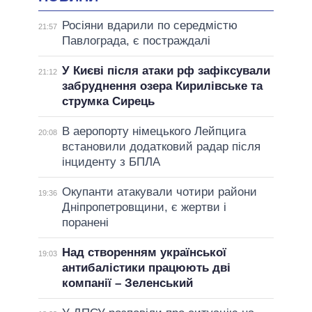
Росіяни вдарили по середмістю
21:57
Павлограда, є постраждалі
У Києві після атаки рф зафіксували
21:12
забруднення озера Кирилівське та
струмка Сирець
В аеропорту німецького Лейпцига
20:08
встановили додатковий радар після
інциденту з БПЛА
Окупанти атакували чотири райони
19:36
Дніпропетровщини, є жертви і
поранені
Над створенням української
19:03
антибалістики працюють дві
компанії – Зеленський