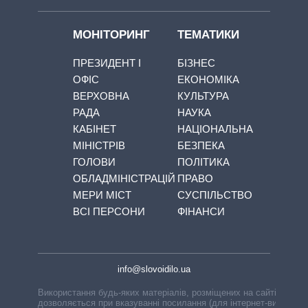
МОНІТОРИНГ
ТЕМАТИКИ
ПРЕЗИДЕНТ І
БІЗНЕС
ОФІС
ЕКОНОМІКА
ВЕРХОВНА
КУЛЬТУРА
РАДА
НАУКА
КАБІНЕТ
НАЦІОНАЛЬНА
МІНІСТРІВ
БЕЗПЕКА
ГОЛОВИ
ПОЛІТИКА
ОБЛАДМІНІСТРАЦІЙ
ПРАВО
МЕРИ МІСТ
СУСПІЛЬСТВО
ВСІ ПЕРСОНИ
ФІНАНСИ
info@slovoidilo.ua
Використання будь-яких матеріалів, розміщених на сайті,
дозволяється при вказуванні посилання (для інтернет-видань