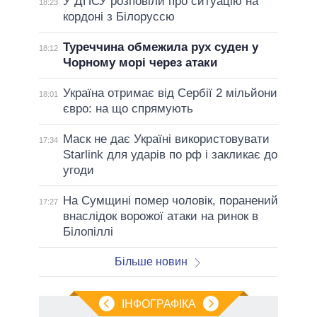
У ДПСУ розповіли про ситуацію на
18:23
кордоні з Білоруссю
Туреччина обмежила рух суден у
18:12
Чорному морі через атаки
Україна отримає від Сербії 2 мільйони
18:01
євро: на що спрямують
Маск не дає Україні використовувати
17:34
Starlink для ударів по рф і закликає до
угоди
На Сумщині помер чоловік, поранений
17:27
внаслідок ворожої атаки на ринок в
Білопіллі
Більше новин
ІНФОГРАФІКА