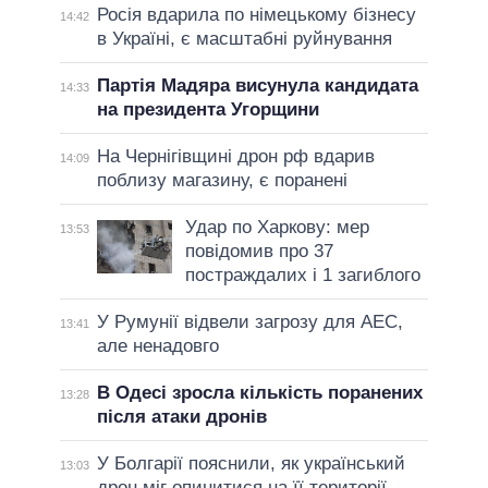
Росія вдарила по німецькому бізнесу
14:42
в Україні, є масштабні руйнування
Партія Мадяра висунула кандидата
14:33
на президента Угорщини
На Чернігівщині дрон рф вдарив
14:09
поблизу магазину, є поранені
Удар по Харкову: мер
13:53
повідомив про 37
постраждалих і 1 загиблого
У Румунії відвели загрозу для АЕС,
13:41
але ненадовго
В Одесі зросла кількість поранених
13:28
після атаки дронів
У Болгарії пояснили, як український
13:03
дрон міг опинитися на її території