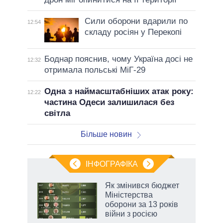
Сили оборони вдарили по
12:54
складу росіян у Перекопі
Боднар пояснив, чому Україна досі не
12:32
отримала польські МіГ-29
Одна з наймасштабніших атак року:
12:22
частина Одеси залишилася без
світла
Більше новин
ІНФОГРАФІКА
Як змінився бюджет
раїні
Міністерства
ої
оборони за 13 років
війни з росією