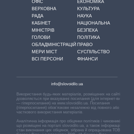
ОФІС
ЕКОНОМІКА
ВЕРХОВНА
КУЛЬТУРА
РАДА
НАУКА
КАБІНЕТ
НАЦІОНАЛЬНА
МІНІСТРІВ
БЕЗПЕКА
ГОЛОВИ
ПОЛІТИКА
ОБЛАДМІНІСТРАЦІЙ
ПРАВО
МЕРИ МІСТ
СУСПІЛЬСТВО
ВСІ ПЕРСОНИ
ФІНАНСИ
info@slovoidilo.ua
Використання будь-яких матеріалів, розміщених на сайті,
дозволяється при вказуванні посилання (для інтернет-видань
— гіперпосилання) на www.slovoidilo.ua. Посилання
(гіперпосилання) обов’язкове незалежно від повного або
часткового використання матеріалів.
Аналітична інформація про обіцянки політиків і чиновників,
що розміщені на порталі slovoidilo.ua, а також інформація про
стан виконання цих обіцянок, зібрана й опрацьована ТОВ «ІА