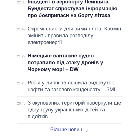
Інцидент в аеропорту Лейпцига:
22:03
Бундестаг спростував інформацію
про боєприпаси на борту літака
Окремі списки для зими і літа: Кабмін
21:49
змінить правила розподілу
електроенергії
Німецьке вантажне судно
21:29
потрапило під атаку дронів у
Чорному морі – DW
Росія у липні збільшила видобуток
21:25
нафти та газового конденсату – ЗМІ
З окупованих територій повернули ще
20:46
одну групу українських дітей та
підлітків
Більше новин