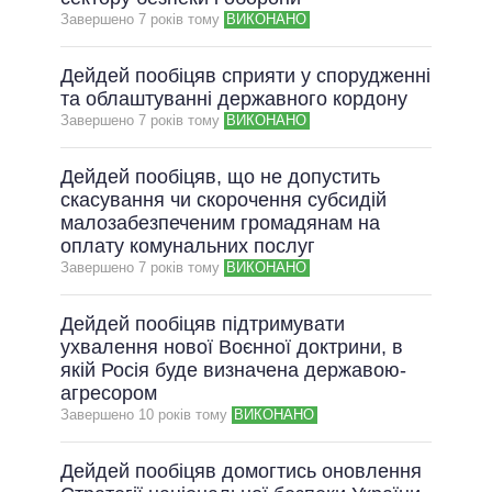
Завершено 7 рокiв тому
ВИКОНАНО
ВСІ ОБІЦЯНКИ
АРХІВНІ ОБІЦЯНКИ
Дейдей пообіцяв сприяти у спорудженні
та облаштуванні державного кордону
Завершено 7 рокiв тому
ВИКОНАНО
Дейдей пообіцяв, що не допустить
скасування чи скорочення субсидій
малозабезпеченим громадянам на
оплату комунальних послуг
Завершено 7 рокiв тому
ВИКОНАНО
Дейдей пообіцяв підтримувати
ухвалення нової Воєнної доктрини, в
якій Росія буде визначена державою-
агресором
Завершено 10 рокiв тому
ВИКОНАНО
Дейдей пообіцяв домогтись оновлення