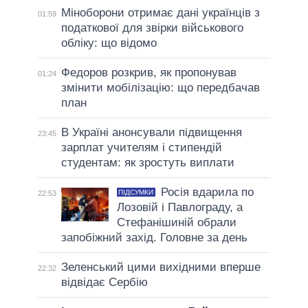
Міноборони отримає дані українців з
01:59
податкової для звірки військового
обліку: що відомо
Федоров розкрив, як пропонував
01:24
змінити мобілізацію: що передбачав
план
В Україні анонсували підвищення
23:45
зарплат учителям і стипендій
студентам: як зростуть виплати
Росія вдарила по
ПІДСУМКИ
22:53
Лозовій і Павлограду, а
Стефанішиній обрали
запобіжний захід. Головне за день
Зеленський цими вихідними вперше
22:32
відвідає Сербію