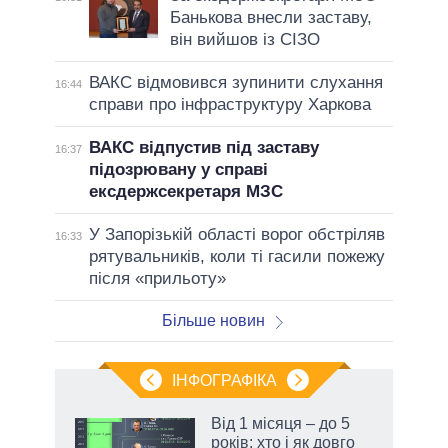
Банькова внесли заставу,
він вийшов із СІЗО
ВАКС відмовився зупинити слухання
16:44
справи про інфраструктуру Харкова
ВАКС відпустив під заставу
16:37
підозрювану у справі
ексдержсекретаря МЗС
У Запорізькій області ворог обстріляв
16:33
рятувальників, коли ті гасили пожежу
після «прильоту»
Більше новин
ІНФОГРАФІКА
 як
Від 1 місяця – до 5
и за
років: хто і як довго