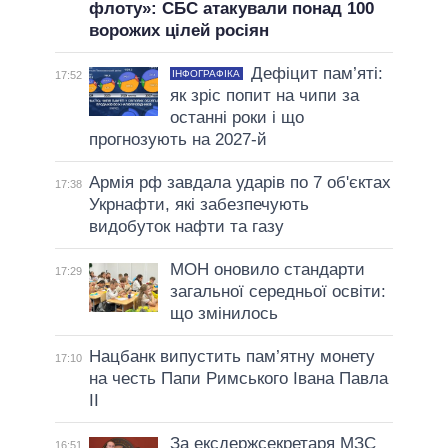
флоту»: СБС атакували понад 100
ворожих цілей росіян
Дефіцит пам’яті:
ІНФОГРАФІКА
17:52
як зріс попит на чипи за
останні роки і що
прогнозують на 2027-й
Армія рф завдала ударів по 7 об'єктах
17:38
Укрнафти, які забезпечують
видобуток нафти та газу
МОН оновило стандарти
17:29
загальної середньої освіти:
що змінилось
Нацбанк випустить пам’ятну монету
17:10
на честь Папи Римського Івана Павла
II
За ексдержсекретаря МЗС
16:51