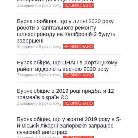
Завершено 5 рокiв тому
НЕ ВИКОНАНО
ВСІ ОБІЦЯНКИ
АРХІВНІ ОБІЦЯНКИ
Буряк пообіцяв, що у липні 2020 року
роботи з капітального ремонту
шляхопроводу на Калібровій-2 будуть
завершені
Завершено 6 рокiв тому
НЕ ВИКОНАНО
Буряк обіцяє, що ЦНАП в Хортицькому
районі відкриють весною 2020 року
Завершено 6 рокiв тому
НЕ ВИКОНАНО
Буряк обіцяє в 2019 році придбати 12
трамваїв з країн ЄС
Завершено 6 рокiв тому
НЕ ВИКОНАНО
Буряк обіцяє, що у жовтні 2019 року в 5-
й міській лікарні Запоріжжя запрацює
сучасний ангіограф