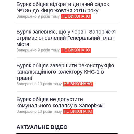
Буряк обіцяє відкрити дитячий садок
№186 до кінця жовтня 2016 року
Завершено 9 рокiв тому
НЕ ВИКОНАНО
Буряк запевняє, що у червні Запоріжжя
отримає оновлений Генеральний план
міста
Завершено 9 рокiв тому
НЕ ВИКОНАНО
Буряк обіцяє завершити реконструкцію
каналізаційного колектору КНС-1 в
травні
Завершено 10 рокiв тому
НЕ ВИКОНАНО
Буряк обіцяє не допустити
комунального колапсу в Запоріжжі
Завершено 10 рокiв тому
НЕ ВИКОНАНО
АКТУАЛЬНЕ ВІДЕО