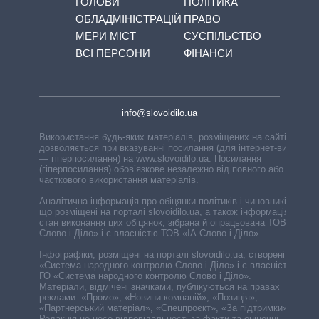
ГОЛОВИ
ПОЛІТИКА
ОБЛАДМІНІСТРАЦІЙ
ПРАВО
МЕРИ МІСТ
СУСПІЛЬСТВО
ВСІ ПЕРСОНИ
ФІНАНСИ
info@slovoidilo.ua
Використання будь-яких матеріалів, розміщених на сайті,
дозволяється при вказуванні посилання (для інтернет-видань
— гіперпосилання) на www.slovoidilo.ua. Посилання
(гіперпосилання) обов’язкове незалежно від повного або
часткового використання матеріалів.
Аналітична інформація про обіцянки політиків і чиновників,
що розміщені на порталі slovoidilo.ua, а також інформація про
стан виконання цих обіцянок, зібрана й опрацьована ТОВ «ІА
Слово і Діло» і є власністю ТОВ «ІА Слово і Діло».
Інфографіки, розміщені на порталі slovoidilo.ua, створені ГО
«Система народного контролю Слово і Діло» і є власністю
ГО «Система народного контролю Слово і Діло».
Матеріали, відмічені значками, публікуються на правах
реклами: «Промо», «Новини компаній», «Позиція»,
«Партнерський матеріал», «Спецпроєкт», «За підтримки».
Редакція не несе відповідальності за факти та оціночні