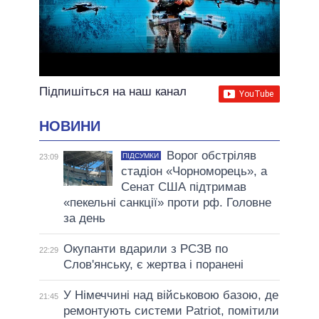
Підпишіться на наш канал
НОВИНИ
Ворог обстріляв
ПІДСУМКИ
23:09
стадіон «Чорноморець», а
Сенат США підтримав
«пекельні санкції» проти рф. Головне
за день
Окупанти вдарили з РСЗВ по
22:29
Слов'янську, є жертва і поранені
У Німеччині над військовою базою, де
21:45
ремонтують системи Patriot, помітили