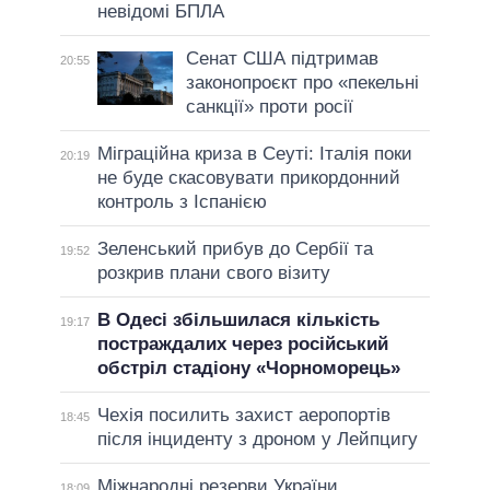
невідомі БПЛА
Сенат США підтримав
20:55
законопроєкт про «пекельні
санкції» проти росії
Міграційна криза в Сеуті: Італія поки
20:19
не буде скасовувати прикордонний
контроль з Іспанією
Зеленський прибув до Сербії та
19:52
розкрив плани свого візиту
В Одесі збільшилася кількість
19:17
постраждалих через російський
обстріл стадіону «Чорноморець»
Чехія посилить захист аеропортів
18:45
після інциденту з дроном у Лейпцигу
Міжнародні резерви України
18:09