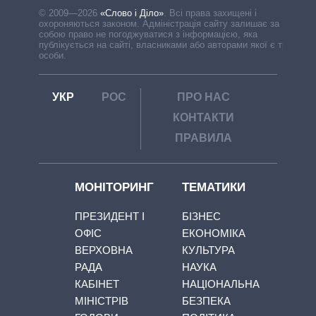
© 2009—2026
«Слово і Діло»
.
Всі права захищені і
охороняються законом. Адміністрація сайту залишає за
собою право не погоджуватися з інформацією, яка
публікується на сайті, власниками або авторами якої є треті
особи.
УКР
РОС
ПРО НАС
КОНТАКТИ
ПРАВИЛА
МОНІТОРИНГ
ТЕМАТИКИ
ПРЕЗИДЕНТ І
БІЗНЕС
ОФІС
ЕКОНОМІКА
ВЕРХОВНА
КУЛЬТУРА
РАДА
НАУКА
КАБІНЕТ
НАЦІОНАЛЬНА
МІНІСТРІВ
БЕЗПЕКА