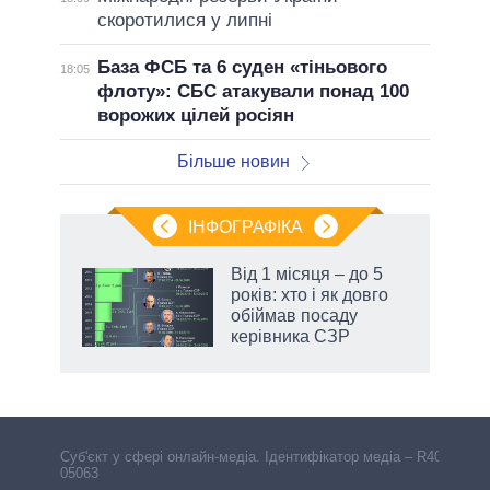
скоротилися у липні
База ФСБ та 6 суден «тіньового
18:05
флоту»: СБС атакували понад 100
ворожих цілей росіян
Більше новин
ІНФОГРАФІКА
Від 1 місяця – до 5
 за
років: хто і як довго
асть
обіймав посаду
керівника СЗР
Cуб'єкт у сфері онлайн-медіа. Ідентифікатор медіа – R40-
05063