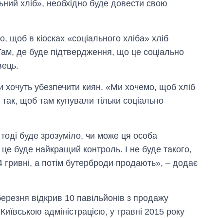
ьний хліб», необхідно буде довести свою
о, щоб в кіосках «соціального хліба» хліб
Там, де буде підтвердження, що це соціально
вець.
Як за 10 років
и хочуть убезпечити киян. «Ми хочемо, щоб хліб
змінилася кількість
так, щоб там купували тільки соціально
вступників на
бакалаврат,
магістратуру та
аспірантуру
 тоді буде зрозуміло, чи може ця особа
це буде найкращий контроль. І не буде такого,
4 гривні, а потім бутерброди продають», – додає
ерезня відкрив 10 павільйонів з продажу
 Київською адміністрацією, у травні 2015 року