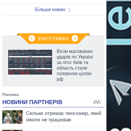
Більше новин
ІНФОГРАФІКА
Вісім масованих
ударів по Україні
за літо: Київ та
область стали
головною ціллю
рф