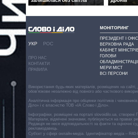
залишилася без світла
дронів
МОНІТОРИНГ
ПРЕЗИДЕНТ І ОФІС
УКР
РОС
ВЕРХОВНА РАДА
КАБІНЕТ МІНІСТРІ
ГОЛОВИ
ПРО НАС
ОБЛАДМІНІСТРАЦІ
КОНТАКТИ
МЕРИ МІСТ
ПРАВИЛА
ВСІ ПЕРСОНИ
Використання будь-яких матеріалів, розміщених на сайті,
обов’язкове незалежно від повного або часткового викори
Аналітична інформація про обіцянки політиків і чиновників
Діло» і є власністю ТОВ «ІА Слово і Діло».
Інфографіки, розміщені на порталі slovoidilo.ua, створен
Матеріали, відмічені значками, публікуються на правах р
Редакція не несе відповідальності за факти та оціночні 
рекламодавець.
Cуб'єкт у сфері онлайн-медіа. Ідентифікатор медіа – R40