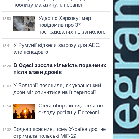
поблизу магазину, є поранені
Удар по Харкову: мер
13:53
повідомив про 37
постраждалих і 1 загиблого
У Румунії відвели загрозу для АЕС,
13:41
але ненадовго
В Одесі зросла кількість поранених
13:28
після атаки дронів
У Болгарії пояснили, як український
13:03
дрон міг опинитися на її території
Сили оборони вдарили по
12:54
складу росіян у Перекопі
Боднар пояснив, чому Україна досі не
12:32
отримала польські МіГ-29