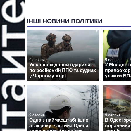
ІНШІ НОВИНИ ПОЛІТИКИ
9 серпня
9 серпня
Українські дрони вдарили
У Молдові 
по російській ППО та суднах
правоохор
у Чорному морі
уламки Б
9 серпня
9 серпня
Одна з наймасштабніших
В Одесі зр
атак року: частина Одеси
поранених 