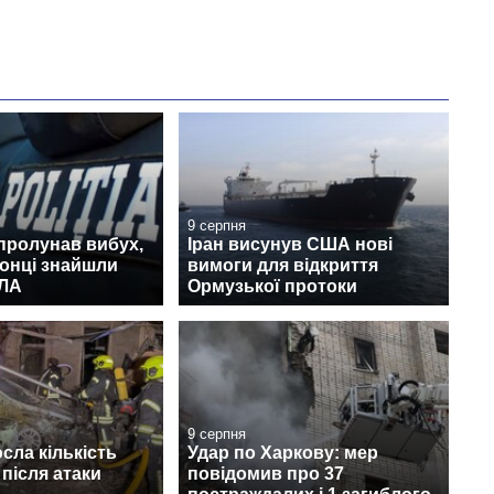
9 серпня
пролунав вибух,
Іран висунув США нові
онці знайшли
вимоги для відкриття
ПЛА
Ормузької протоки
9 серпня
осла кількість
Удар по Харкову: мер
після атаки
повідомив про 37