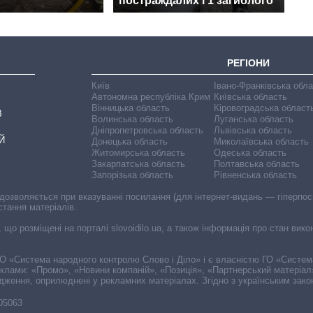
постраждалих і 1 загиблого
РЕГІОНИ
Київ
Івано-Франківська обл
Автономна республіка Крим
Київська область
Вінницька область
Кіровоградська област
В
Волинська область
Луганська область
Дніпропетровська область
Львівська область
Й
Донецька область
Миколаївська область
Житомирська область
Одеська область
Закарпатська область
Полтавська область
Запорізька область
Рівненська область
 дозволяється при вказуванні посилання (для інтернет-видань — гіперпоси
стання матеріалів.
, що розміщені на порталі slovoidilo.ua, а також інформація про стан вик
і ГО «Система народного контролю Слово і Діло» і є власністю ГО «Систе
еклами: «Промо», «Новини компаній», «Позиція», «Партнерський матеріал
судження, оприлюднені у рекламних матеріалах. Згідно з українським зак
-05063