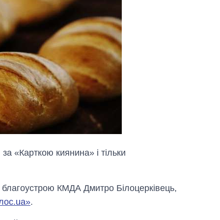
за «Карткою киянина» і тільки
 благоустрою КМДА Дмитро Білоцерківець,
лос.ua»
.