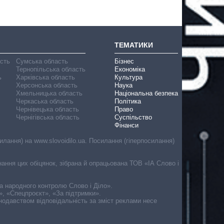
ТЕМАТИКИ
асть
Сумська область
Бізнес
Тернопільська область
Економіка
ь
Харківська область
Культура
Херсонська область
Наука
Хмельницька область
Національна безпека
Черкаська область
Політика
Чернівецька область
Право
Чернігівська область
Суспільство
Фінанси
лання) на www.slovoidilo.ua. Посилання (гіперпосилання)
онання цих обіцянок, зібрана й опрацьована ТОВ «ІА Слово і
ма народного контролю Слово і Діло».
», «Спецпроєкт», «За підтримки».
онодавством відповідальність за зміст реклами несе