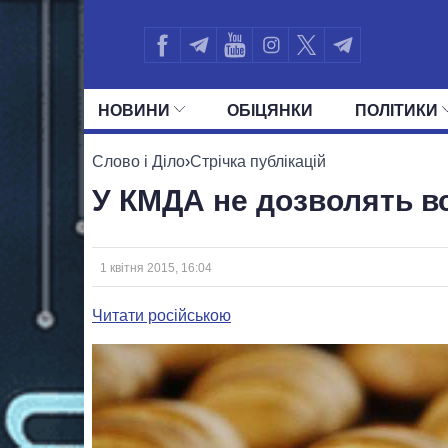
НОВИНИ
ОБIЦЯНКИ
ПОЛIТИКИ
УСІ ПОЛІТИКИ
ПРЕЗИДЕНТ І ОФ
Слово і Діло
›
Стрічка публікацій
У КМДА не дозволять в
1 квітня 2015, 16:04
Читати російською