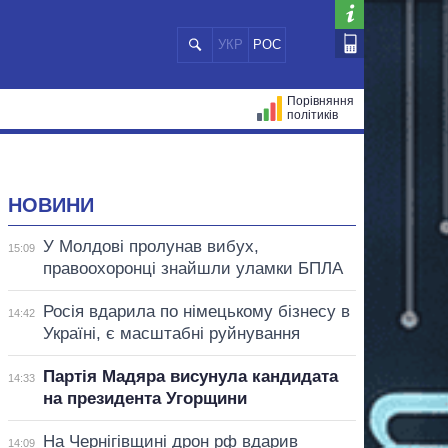
УКР
РОС
Порівняння
політиків
ЦІЙ
МЕРИ МІСТ
ВСІ ПЕРСОНИ
НОВИНИ
У Молдові пролунав вибух,
15:09
правоохоронці знайшли уламки БПЛА
Росія вдарила по німецькому бізнесу в
14:42
Україні, є масштабні руйнування
Партія Мадяра висунула кандидата
14:33
на президента Угорщини
На Чернігівщині дрон рф вдарив
14:09