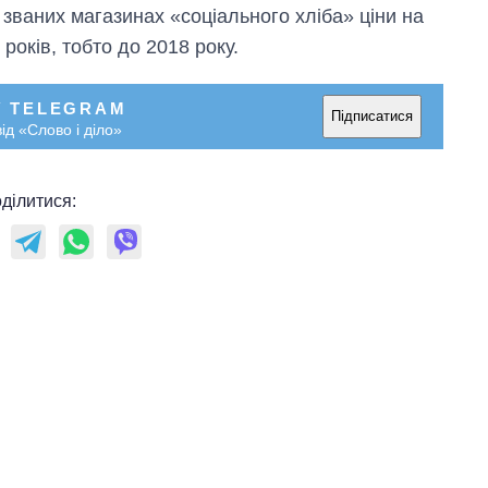
к званих магазинах «соціального хліба» ціни на
років, тобто до 2018 року.
У TELEGRAM
Підписатися
ід «Слово і діло»
ділитися: