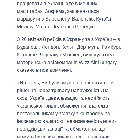
працювати в Україні, але в менших
масштабах. Зокрема, закриваються
маршрути в Барселону, Валенсію, Кутаїсі,
Москву, Мілан, Неаполь і Венецію.
З 20 квітня 8 рейсів в Україну та з України – в
Будапешт, Лондон, Кельн, Дортмунд, Гамбург,
Катовіце, Ларнаку і Мюнхен, виконуватиме
материнська авіакомпанія Wizz Air Hungary,
сказано в повідомленні.
«На жаль, ми були змушені прийняти таке
рішення через тривалу напруженість на
сході Україні, девальвацію та нестійкість
української гривні, обмеження платежів
постачальникам у зв’язку з контролем за
іноземною валютою і невизначеність нових
порядків для авіації та обмеження, що
можуть бути цим викликані», – пояснили