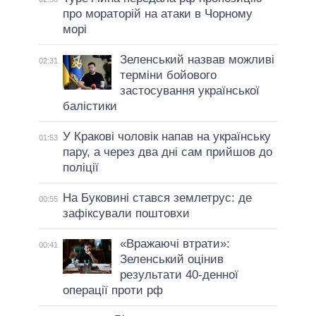
про мораторій на атаки в Чорному
морі
Зеленський назвав можливі
02:31
терміни бойового
застосування української
балістики
У Кракові чоловік напав на українську
01:53
пару, а через два дні сам прийшов до
поліції
На Буковині стався землетрус: де
00:55
зафіксували поштовхи
«Вражаючі втрати»:
00:41
Зеленський оцінив
результати 40-денної
операції проти рф