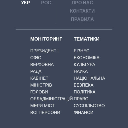
УКР
РОС
ПРО НАС
КОНТАКТИ
ПРАВИЛА
МОНІТОРИНГ
ТЕМАТИКИ
ПРЕЗИДЕНТ І
БІЗНЕС
ОФІС
ЕКОНОМІКА
ВЕРХОВНА
КУЛЬТУРА
РАДА
НАУКА
КАБІНЕТ
НАЦІОНАЛЬНА
МІНІСТРІВ
БЕЗПЕКА
ГОЛОВИ
ПОЛІТИКА
ОБЛАДМІНІСТРАЦІЙ
ПРАВО
МЕРИ МІСТ
СУСПІЛЬСТВО
ВСІ ПЕРСОНИ
ФІНАНСИ