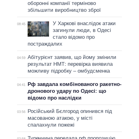
оборонні компанії терміново
збільшити виробництво зброї
У Харкові внаслідок атаки
08:45
загинули люди, в Одесі
стало відомо про
постраждалих
Абітурієнт заявив, що йому змінили
04:59
результат НМТ: перевірка виявила
можливу підробку – омбудсменка
Рф завдала комбінованого ракетно-
04:41
дронового удару по Одесі: що
відомо про наслідки
Російський Бєлгород опинився під
03:56
масованою атакою, у місті
спалахнули пожежі
Туреччина передала рф пропозицію
02:58